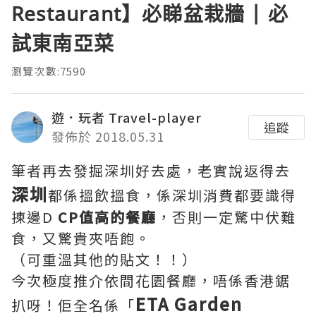
Restaurant】必睇盆栽牆 | 必
試東南亞菜
瀏覽次數:7590
遊．玩者 Travel-player
追蹤
發佈於 2018.05.31
筆者再去發掘深圳好去處，老實說返得去
深圳
都係搵飲搵食，係深圳消費都要識得
揀邊D
CP值高的餐廳
，否則一定驚中伏難
食，又驚貴夾唔飽。
（可重溫其他的貼文！！）
今次極度推介依間花園餐廳，唔係香港鋸
ETA Garden
扒呀！佢全名係「