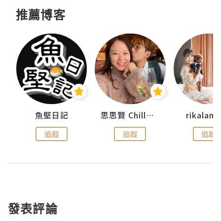
推薦博客
urnal
魚堅日記
思思賢 ChillMyBabe
rikala
追蹤
追蹤
追蹤
發表評論