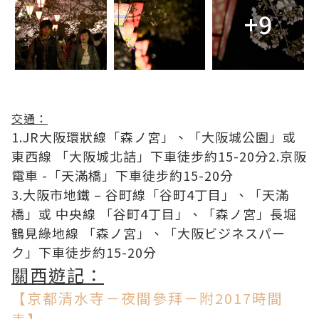
+9
交通：
1.JR大阪環狀線「森ノ宮」、「大阪城公園」或
東西線 「大阪城北詰」下車徒步約15-20分2.京阪
電車 -「天滿橋」下車徒步約15-20分
3.大阪市地鐵 – 谷町線「谷町4丁目」、「天滿
橋」或 中央線 「谷町4丁目」、「森ノ宮」長堀
鶴見綠地線 「森ノ宮」、「大阪ビジネスパー
ク」下車徒步約15-20分
關西遊記：
【京都清水寺－夜間參拜－附2017時間