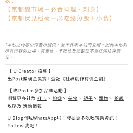
表】
【京都錦市場－必食料理、刺身】
【京都伏見稻荷－必吃鰻魚飯＋小食】
*本站之內容由作者所提供，並不代表本站的立場。因此本站對
所有博客的立場、真實性、準確性及完整性不負任何法律責
任。
【 U Creator 招募 】
出Post賺現金獎賞 l
登記《社群創作有價企劃》
【 睇Post + 參加品牌活動 】
瀏覽更多社群
打卡
丶
旅遊
丶
美食
丶
親子
丶
寵物
丶
扮靚
攻略
及
活動情報
U Blog開咗WhatsApp啦！發掘更多吃喝玩樂資訊！
Follow 我哋
！