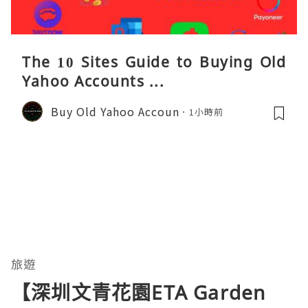
The 10 Sites Guide to Buying Old
Yahoo Accounts ...
Buy Old Yahoo Accoun
1小時前
旅遊
【深圳文青花園ETA Garden