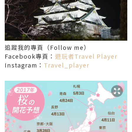
追蹤我的專頁（Follow me）
Facebook專頁：
遊玩者Travel Player
Instagram：
Travel_player