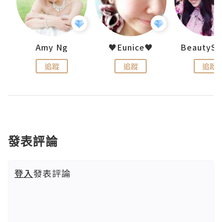
h 夏沫
Amy Ng
♥Eunice♥
追蹤
追蹤
追蹤
發表評論
登入
發表評論