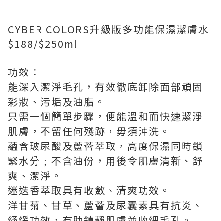
CYBER COLORS升級版多功能保濕潔膚水
$188/$250ml
功效︰
能深入潔淨毛孔，有效徹底卸除面部頑固
彩妝、污垢及油脂。
只需一個簡單步驟，便能溫和而快速潔淨
肌膚，不留任何殘跡，毋須沖洗。
蘊含玻尿酸及蘆薈萃取，高度保濕同時鎖
緊水分﹔不含油份，用後令肌膚清新、舒
爽、潔淨。
迷迭香萃取具有收斂、清爽功效。
洋甘菊、甘草、蘆薈及尿囊素具有抗炎、
紓緩功效，有助鎮靜肌膚並收細毛孔。