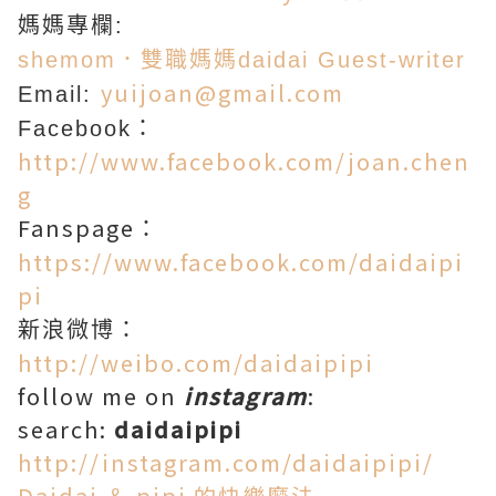
媽媽專欄:
shemom．雙職媽媽daidai Guest-writer
yuijoan@gmail.com
Email:
Facebook：
http://www.facebook.com/joan.chen
g
Fanspage
：
https://www.facebook.com/daidaipi
pi
新浪微博：
http://weibo.com/daidaipipi
follow me on
instagram
:
search:
daidaipipi
http://instagram.com/daidaipipi/
Daidai ＆ pipi 的快樂魔法