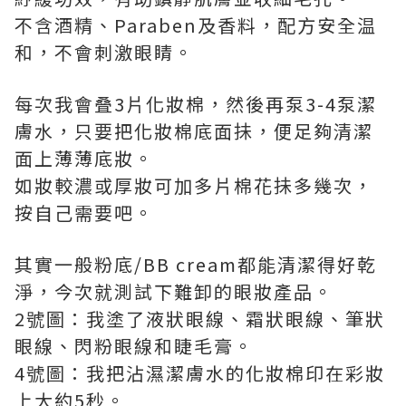
不含酒精、Paraben及香料，配方安全温
和，不會刺激眼睛。
每次我會叠3片化妝棉，然後再泵3-4泵潔
膚水，只要把化妝棉底面抺，便足夠清潔
面上薄薄底妝。
如妝較濃或厚妝可加多片棉花抺多幾次，
按自己需要吧。
其實一般粉底/BB cream都能清潔得好乾
淨，今次就測試下難卸的眼妝產品。
2號圖：我塗了液狀眼線、霜狀眼線、筆狀
眼線、閃粉眼線和睫毛膏。
4號圖：我把沾濕潔膚水的化妝棉印在彩妝
上大約5秒。