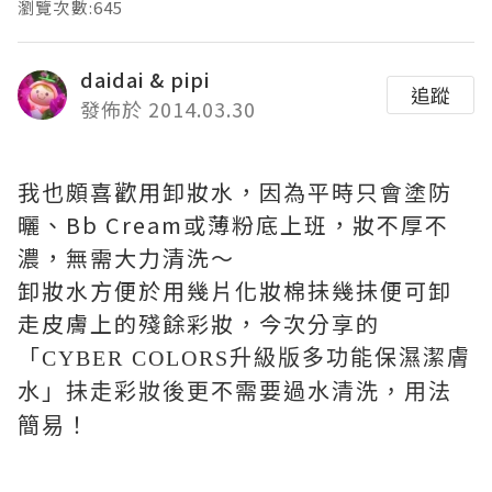
瀏覽次數:645
daidai & pipi
追蹤
發佈於 2014.03.30
我也頗喜歡用卸妝水，因為平時只會塗防
曬、Bb Cream或薄粉底上班，妝不厚不
濃，無需大力清洗〜
卸妝水方便於用幾片化妝棉抺幾抺便可卸
走皮膚上的殘餘彩妝，今次分享的
「
CYBER COLORS升級版多功能保濕潔膚
水」抺走彩妝後更不需要過水清洗，用法
簡易！