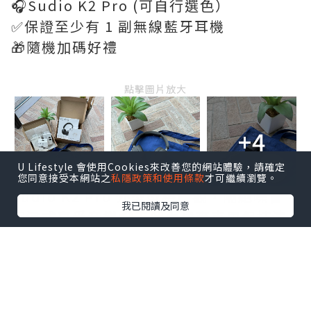
🎧Sudio K2 Pro (可自行選色）
✅保證至少有 1 副無線藍牙耳機
🎁隨機加碼好禮
點擊圖片放大
+4
U Lifestyle 會使用Cookies來改善您的網站體驗，請確定
您同意接受本網站之
私隱政策和使用條款
才可繼續瀏覽。
Sudio K2 Pro 外型型格美觀，隔絕噪音，
我已閱讀及同意
沉浸式享受音樂🎧五個內建麥克風保持清
晰通話，長達 65 小時不間斷播放，實用好
看，WFH開會好幫手👍🏻
收到的福袋叉電套裝禮物全都超級實用！