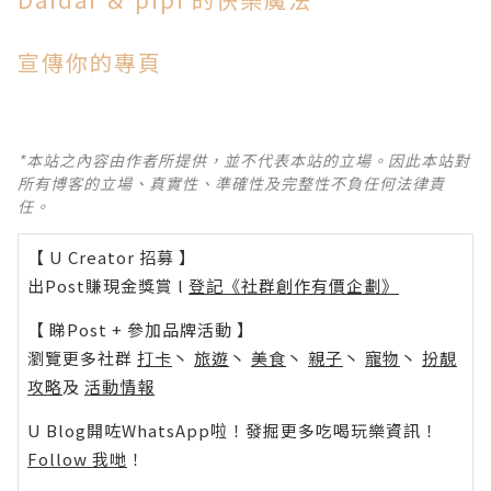
宣傳你的專頁
*本站之內容由作者所提供，並不代表本站的立場。因此本站對
所有博客的立場、真實性、準確性及完整性不負任何法律責
任。
【 U Creator 招募 】
出Post賺現金獎賞 l
登記《社群創作有價企劃》
【 睇Post + 參加品牌活動 】
瀏覽更多社群
打卡
丶
旅遊
丶
美食
丶
親子
丶
寵物
丶
扮靚
攻略
及
活動情報
U Blog開咗WhatsApp啦！發掘更多吃喝玩樂資訊！
Follow 我哋
！