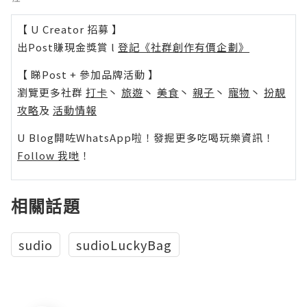
【 U Creator 招募 】
出Post賺現金獎賞 l
登記《社群創作有價企劃》
【 睇Post + 參加品牌活動 】
瀏覽更多社群
打卡
丶
旅遊
丶
美食
丶
親子
丶
寵物
丶
扮靚
攻略
及
活動情報
U Blog開咗WhatsApp啦！發掘更多吃喝玩樂資訊！
Follow 我哋
！
相關話題
sudio
sudioLuckyBag