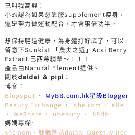
已叫我高興！
小的認為如果想靠服supplement瘦身，
還是努力做運動配合，才會事倍功半。
想保持腸道健康，為身體打好底子，可以
留意下Sunkist 「農夫之選」Acai Berry
Extract 巴西莓精華～！！！
產品由Natural Element提供。
daidai ＆ pipi
關於
：
博客：
Blogspot
．
星級Blogger
MyBB.com.hk
Beauty Exchange
．
she.co
m
．
elle
．
WeShare
．
ubeauty
．
88db
媽媽專欄:
shemom．雙職媽媽daidai Guest-writer