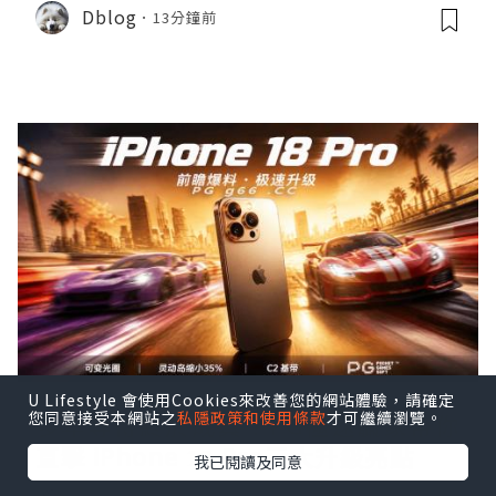
Dblog
13分鐘前
U Lifestyle 會使用Cookies來改善您的網站體驗，請確定
您同意接受本網站之
私隱政策和使用條款
才可繼續瀏覽。
多年等待終於成真！PG極速贏家帶你
直擊 iPhone 18 Pro三大升級亮點
我已閱讀及同意