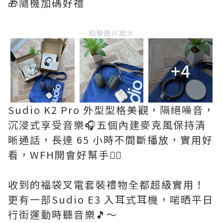
🎁隨機加碼好禮
點擊圖片放大
+4
Sudio K2 Pro 外型型格美觀，隔絕噪音，
沉浸式享受音樂🎧五個內建麥克風保持清
晰通話，長達 65 小時不間斷播放，實用好
看，WFH開會好幫手👍🏻
收到的福袋叉電套裝禮物全都超級實用！
更有一部Sudio E3 入耳式耳機，啱晒平日
行街運動時聽音樂🎵～