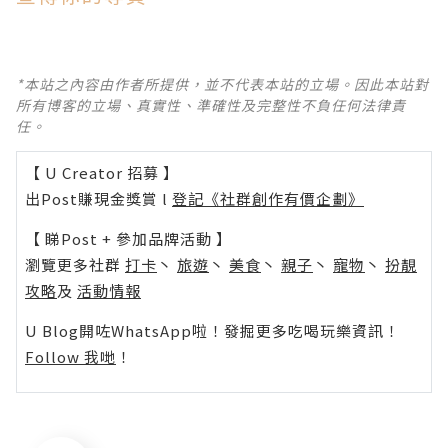
*本站之內容由作者所提供，並不代表本站的立場。因此本站對
所有博客的立場、真實性、準確性及完整性不負任何法律責
任。
【 U Creator 招募 】
出Post賺現金獎賞 l
登記《社群創作有價企劃》
【 睇Post + 參加品牌活動 】
瀏覽更多社群
打卡
丶
旅遊
丶
美食
丶
親子
丶
寵物
丶
扮靚
攻略
及
活動情報
U Blog開咗WhatsApp啦！發掘更多吃喝玩樂資訊！
Follow 我哋
！