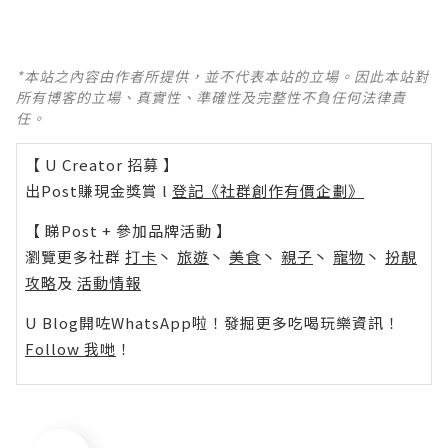
*本站之內容由作者所提供，並不代表本站的立場。因此本站對
所有博客的立場、真實性、準確性及完整性不負任何法律責
任。
【 U Creator 招募 】
出Post賺現金獎賞 l
登記《社群創作有價企劃》
【 睇Post + 參加品牌活動 】
瀏覽更多社群
打卡
丶
旅遊
丶
美食
丶
親子
丶
寵物
丶
扮靚
攻略
及
活動情報
U Blog開咗WhatsApp啦！發掘更多吃喝玩樂資訊！
Follow 我哋
！