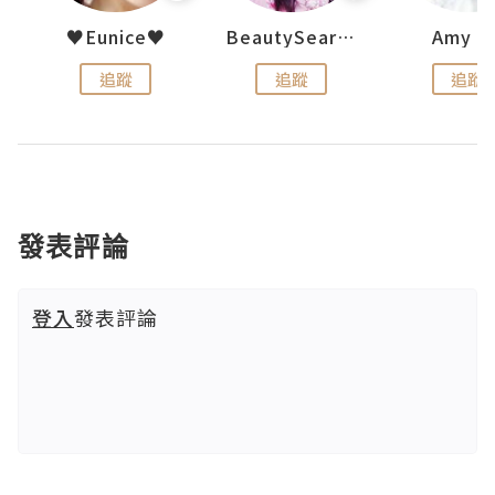
h 夏沫
♥Eunice♥
BeautySearch
Amy N
追蹤
追蹤
追蹤
發表評論
登入
發表評論