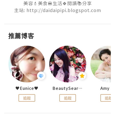
美容💄美食🍔生活🍀閱讀📚分享

主站: http://daidaipipi.blogspot.com
推薦博客
h 夏沫
♥Eunice♥
BeautySearch
Amy N
追蹤
追蹤
追蹤