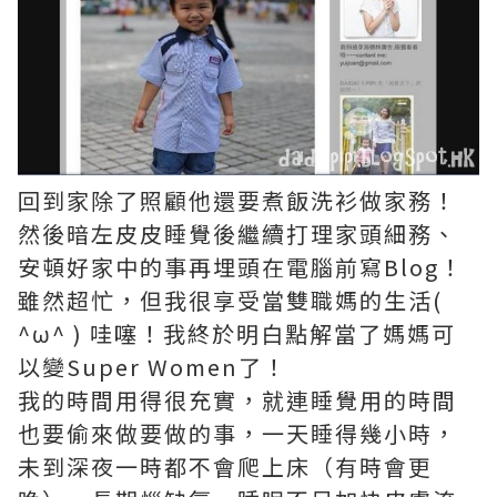
回到家除了照顧他還要煮飯洗衫做家務！
然後暗左皮皮睡覺後繼續打理家頭細務、
安頓好家中的事再埋頭在電腦前寫Blog！
雖然超忙，但我很享受當雙職媽的生活(
^ω^ ) 哇噻！我終於明白點解當了媽媽可
以變Super Women了！
我的時間用得很充實，就連睡覺用的時間
也要偷來做要做的事，一天睡得幾小時，
未到深夜一時都不會爬上床（有時會更