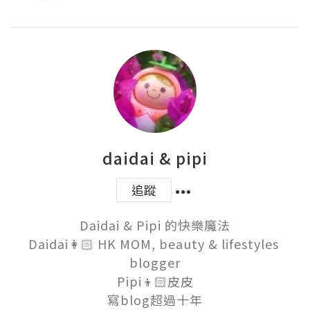
daidai & pipi
追蹤
Daidai & Pipi 的快樂魔法

Daidai👩🏻 HK MOM, beauty & lifestyles 
blogger

Pipi👦🏻皮皮

寫blog超過十年
