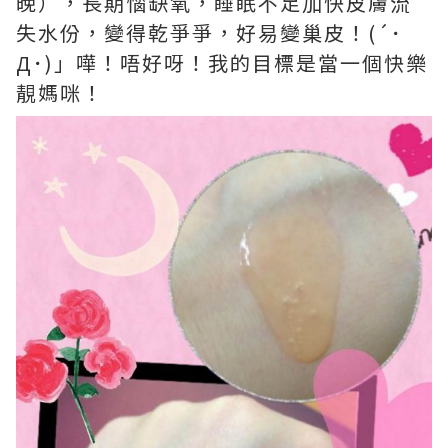
晚），長期惱缺氧，睡眠不足加快皮膚流
失水份，變得乾爭爭，好易變巢皮！(´･
Д･)」嘩！唔好呀！我的目標是當一個快樂
靚媽咪！