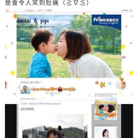
是會令人笑到肚痛（≧∇≦）