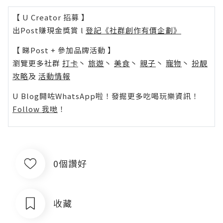
【 U Creator 招募 】
出Post賺現金獎賞 l
登記《社群創作有價企劃》
【 睇Post + 參加品牌活動 】
瀏覽更多社群
打卡
丶
旅遊
丶
美食
丶
親子
丶
寵物
丶
扮靚
攻略
及
活動情報
U Blog開咗WhatsApp啦！發掘更多吃喝玩樂資訊！
Follow 我哋
！
0個讚好
收藏