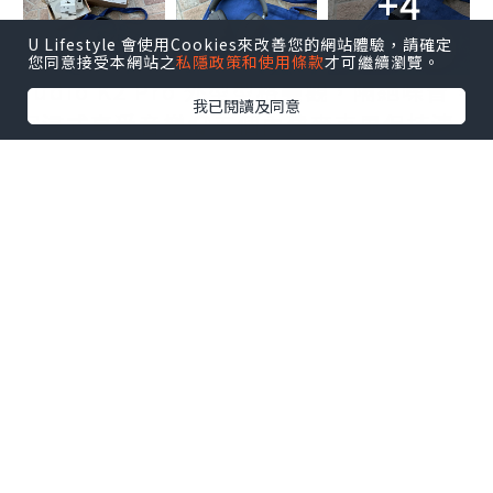
+4
U Lifestyle 會使用Cookies來改善您的網站體驗，請確定
您同意接受本網站之
私隱政策和使用條款
才可繼續瀏覽。
Sudio K2 Pro 外型型格美觀，隔絕噪音，
我已閱讀及同意
沉浸式享受音樂🎧五個內建麥克風保持清
晰通話，長達 65 小時不間斷播放，實用好
看，WFH開會好幫手👍🏻
收到的福袋叉電套裝禮物全都超級實用！
更有一部Sudio E3 入耳式耳機，啱晒平日
行街運動時聽音樂🎵～
🈹限時優惠，雙倍驚喜🥳
我的優惠碼 : daidai85 (10月31前有效)
於sudio.com購買任何產品85 折優惠，福