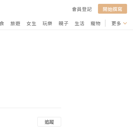
會員登記
開始撰寫
食
旅遊
女生
玩樂
親子
生活
寵物
行山
更多
打卡
追蹤