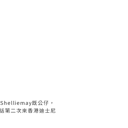
elliemay既公仔，
仲話第二次來香港迪士尼