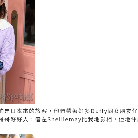
是日本來的旅客，他們帶著好多Duffy同女朋友仔Sh
哥好好人，借左Shelliemay比我地影相，佢地