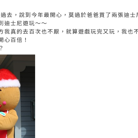
成為過去，說到今年最開心，莫過於爸爸買了兩張迪
到迪士尼遊玩～～
方我真的去百次也不厭，就算遊戲玩完又玩，我也
開心百倍！
？