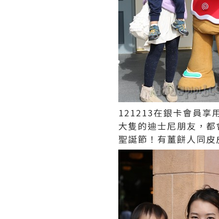
121213在銀卡會
大隻的迪士尼朋友，都會
聖誕節！有薑餅人同皮皮