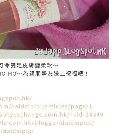
可令雙足皮膚變柔軟～
HO HO～為親朋摯友送上祝福吧！
logspot.hk/
om/daidaipipi/articles/page/1
eautyexchange.com.hk/?uid-24349
tyle.com.hk/blogger/daidaipipi/
/daidaipipi