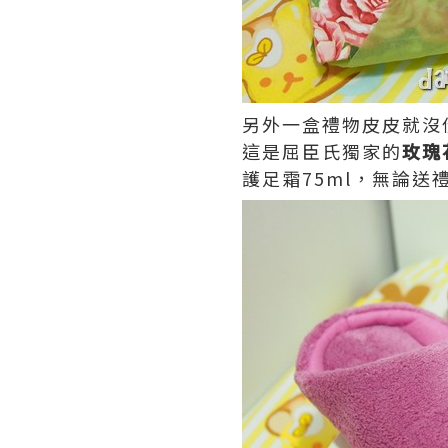
另外一盒禮物皮皮就沒
這是屈臣氏獨家的
玫瑰
護足霜75ml，無論送