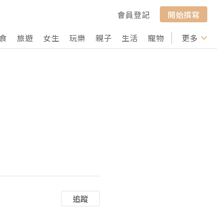
會員登記
開始撰寫
食
旅遊
女生
玩樂
親子
生活
寵物
行山
更多
打卡
追蹤