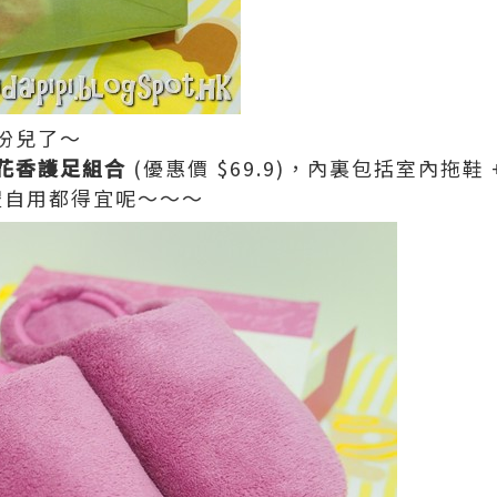
份兒了～
花香護足組合
(優惠價 $69.9)，內裏包括室內拖鞋 
禮自用都得宜呢～～～