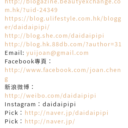
http://blogazine.beautyexchange.co
m.hk/?uid-24349
https://blog.ulifestyle.com.hk/blogg
er/daidaipipi/
http://blog.she.com/daidaipipi
http://blog.hk.88db.com/?author=31
Email:
yuijoan@gmail.com
Facebook專頁：
http://www.facebook.com/joan.chen
g
新浪微博：
http://weibo.com/daidaipipi
Instagram：daidaipipi
Pick：
http://naver.jp/daidaipipi
Pick：
http://naver.jp/