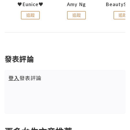
h 夏沫
♥Eunice♥
Amy Ng
追蹤
追蹤
追蹤
發表評論
登入
發表評論