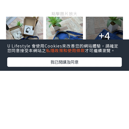
點擊圖片放大
+4
U Lifestyle 會使用Cookies來改善您的網站體驗，請確定
您同意接受本網站之
私隱政策和使用條款
才可繼續瀏覽。
Sudio K2 Pro 外型型格美觀，隔絕噪音，
我已閱讀及同意
沉浸式享受音樂🎧五個內建麥克風保持清
晰通話，長達 65 小時不間斷播放，實用好
看，WFH開會好幫手👍🏻
收到的福袋叉電套裝禮物全都超級實用！
更有一部Sudio E3 入耳式耳機，啱晒平日
行街運動時聽音樂🎵～