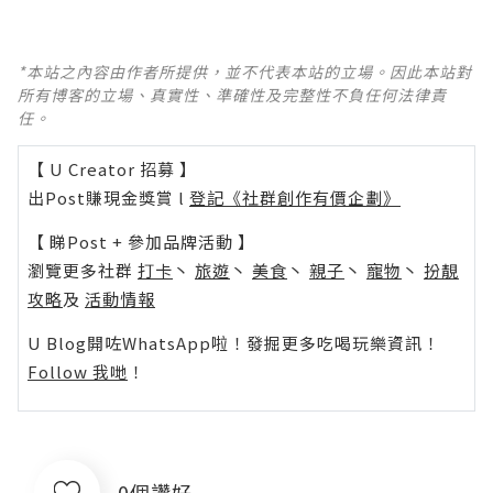
*本站之內容由作者所提供，並不代表本站的立場。因此本站對
所有博客的立場、真實性、準確性及完整性不負任何法律責
任。
【 U Creator 招募 】
出Post賺現金獎賞 l
登記《社群創作有價企劃》
【 睇Post + 參加品牌活動 】
瀏覽更多社群
打卡
丶
旅遊
丶
美食
丶
親子
丶
寵物
丶
扮靚
攻略
及
活動情報
U Blog開咗WhatsApp啦！發掘更多吃喝玩樂資訊！
Follow 我哋
！
0個讚好