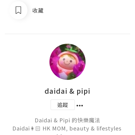
收藏
daidai & pipi
追蹤
Daidai & Pipi 的快樂魔法

Daidai👩🏻 HK MOM, beauty & lifestyles 