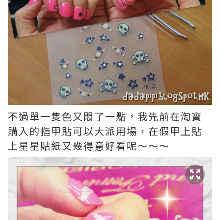
不過單一隻色又悶了一點，我先前在淘寶
購入的指甲貼可以大派用場，在假甲上貼
上星星貼紙又幾得意好看呢～～～