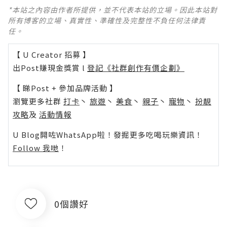
*本站之內容由作者所提供，並不代表本站的立場。因此本站對
所有博客的立場、真實性、準確性及完整性不負任何法律責
任。
【 U Creator 招募 】
出Post賺現金獎賞 l
登記《社群創作有價企劃》
【 睇Post + 參加品牌活動 】
瀏覽更多社群
打卡
丶
旅遊
丶
美食
丶
親子
丶
寵物
丶
扮靚
攻略
及
活動情報
U Blog開咗WhatsApp啦！發掘更多吃喝玩樂資訊！
Follow 我哋
！
0個讚好