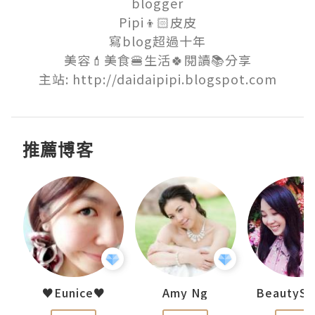
blogger

Pipi👦🏻皮皮

寫blog超過十年

美容💄美食🍔生活🍀閱讀📚分享

主站: http://daidaipipi.blogspot.com
推薦博客
h 夏沫
♥Eunice♥
Amy Ng