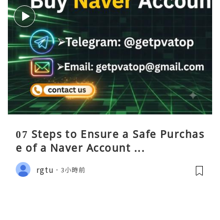
07 Steps to Ensure a Safe Purchas
e of a Naver Account ...
rgtu
3小時前