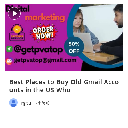
Best Places to Buy Old Gmail Acco
unts in the US Who
rgtu
2小時前