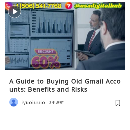
A Guide to Buying Old Gmail Acco
unts: Benefits and Risks
iyuoiuuio
3小時前