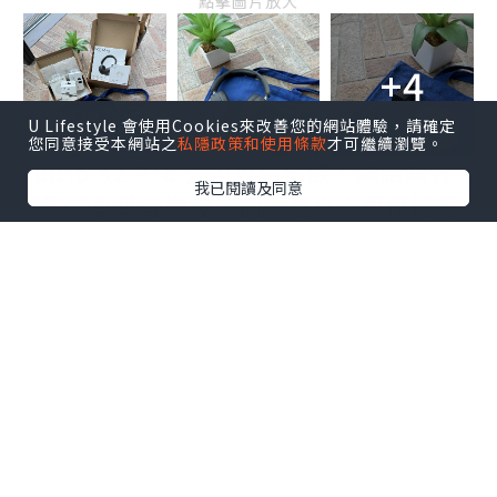
點擊圖片放大
+4
U Lifestyle 會使用Cookies來改善您的網站體驗，請確定
您同意接受本網站之
私隱政策和使用條款
才可繼續瀏覽。
Sudio K2 Pro 外型型格美觀，隔絕噪音，
我已閱讀及同意
沉浸式享受音樂🎧五個內建麥克風保持清
晰通話，長達 65 小時不間斷播放，實用好
看，WFH開會好幫手👍🏻
收到的福袋叉電套裝禮物全都超級實用！
更有一部Sudio E3 入耳式耳機，啱晒平日
行街運動時聽音樂🎵～