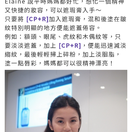
Elaine 說平時媽媽都好忙，想化一個精神
又快捷的妝容，可以遮瑕膏入手～
只要將
[CP+R]
加入遮瑕膏，混和後塗在皺
紋特別明顯的地方便能遮蓋倦容。
例如：額頭、眼尾、虎紋和木偶紋等，只
要淡淡遮蓋，加上
[CP+R]
，便能迅速減淡
縐紋，最後輕輕掃上碎粉，加上淡胭脂，
塗一點唇彩，媽媽都可以很精神漂亮！