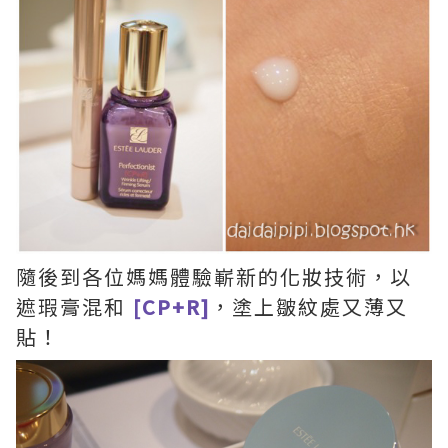
隨後到各位媽媽體驗嶄新的化妝技術，以
遮瑕膏混和
[CP+R]
，塗上皺紋處又薄又
貼！