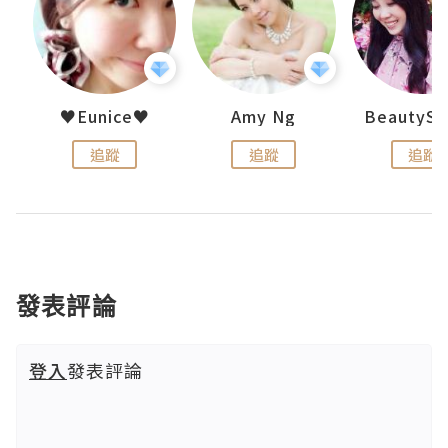
h 夏沫
♥Eunice♥
Amy Ng
追蹤
追蹤
追蹤
發表評論
登入
發表評論