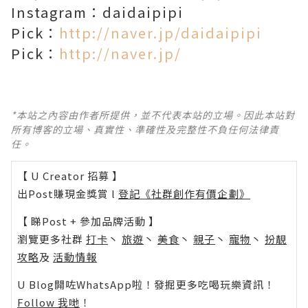
Instagram：daidaipipi
Pick：
http://naver.jp/daidaipipi
Pick：
http://naver.jp/
*本站之內容由作者所提供，並不代表本站的立場。因此本站對
所有博客的立場、真實性、準確性及完整性不負任何法律責
任。
【 U Creator 招募 】
出Post賺現金獎賞 l
登記《社群創作有價企劃》
【 睇Post + 參加品牌活動 】
瀏覽更多社群
打卡
丶
旅遊
丶
美食
丶
親子
丶
寵物
丶
扮靚
攻略
及
活動情報
U Blog開咗WhatsApp啦！發掘更多吃喝玩樂資訊！
Follow 我哋
！