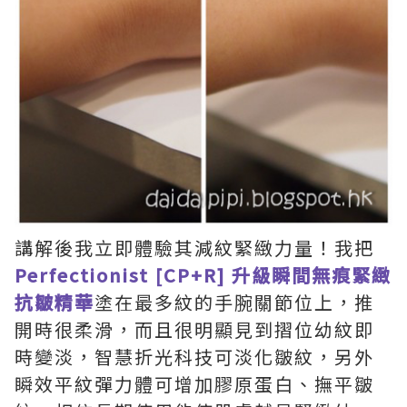
講解後我立即體驗其減紋緊緻力量！我把
Perfectionist [CP+R] 升級瞬間無痕緊緻
抗皺精華
塗在最多紋的手腕關節位上，推
開時很柔滑，而且很明顯見到摺位幼紋即
時變淡，智慧折光科技可淡化皺紋，另外
瞬效平紋彈力體可增加膠原蛋白、撫平皺