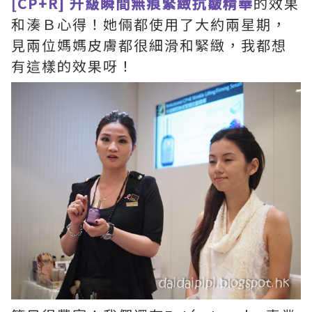
[CP+R] 升級瞬間無痕緊緻抗皺精華
的效果
和湊Ｂ心得！她倆都使用了大約兩星期，
見兩位媽媽皮膚都很細滑和緊緻，我都想
有這樣的效果呀！