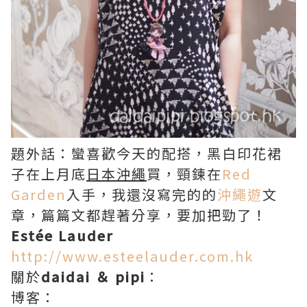
題外話：蠻喜歡今天的配搭，黑白印花裙
子在上月底
日本沖繩
買，頸鍊在
Red
Garden
入手，我還沒寫完的的
沖繩遊
文
章，篇篇文都趕著分享，要加把勁了！
Estée Lauder
http://www.esteelauder.com.hk
關於
daidai ＆ pipi
：
博客：