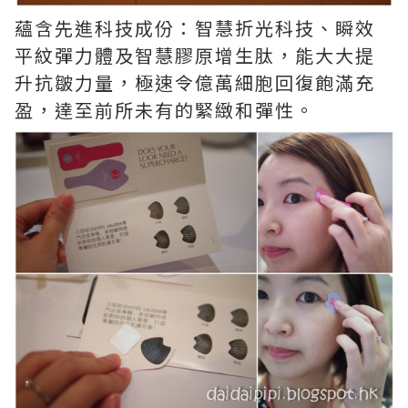
蘊含先進科技成份：智慧折光科技、瞬效
平紋彈力體及智慧膠原增生肽，能大大提
升抗皺力量，極速令億萬細胞回復飽滿充
盈，達至前所未有的緊緻和彈性。