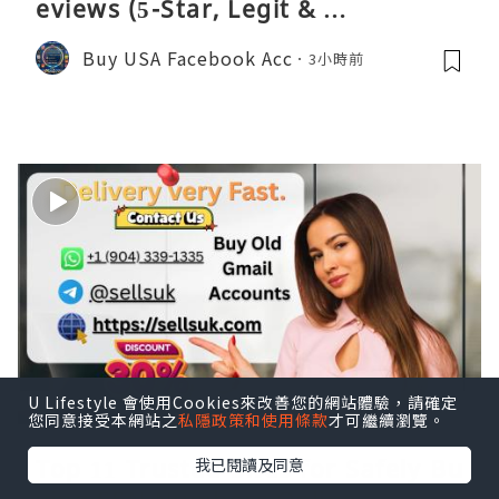
eviews (5-Star, Legit & …
Buy USA Facebook Acc
3小時前
U Lifestyle 會使用Cookies來改善您的網站體驗，請確定
您同意接受本網站之
私隱政策和使用條款
才可繼續瀏覽。
我已閱讀及同意
Top 11 Trusted Sites for Safely Bu