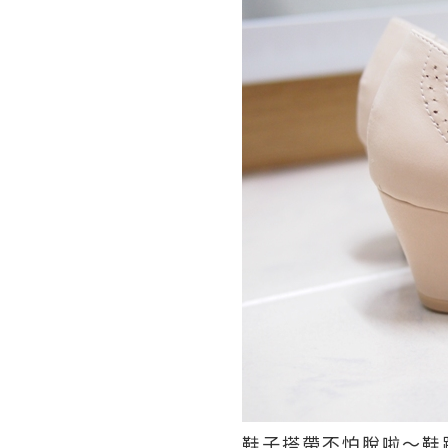
鞋子搭帶不怕脫啦～鞋