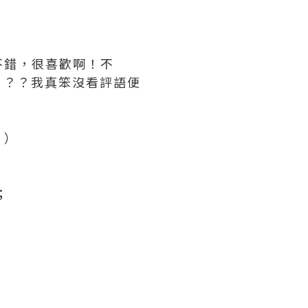
不錯，很喜歡啊！不
？？？我真笨沒看評語便
’）
；