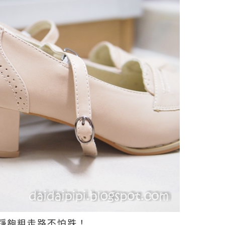
踭夠粗走路不怕跌！