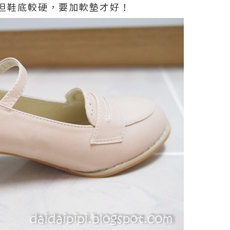
但鞋底較硬，要加軟墊才好！