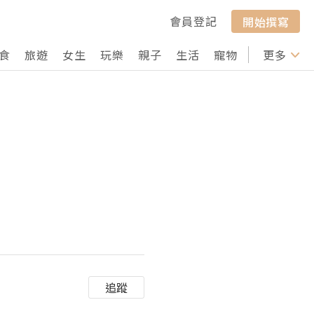
會員登記
開始撰寫
食
旅遊
女生
玩樂
親子
生活
寵物
行山
更多
打卡
追蹤