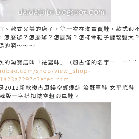
宜、款式又美的店子，第一次在淘寶買鞋，款式很
一點，怎麼辦？怎麼辦？怎麼辦？怎樣令鞋子變鬆變大
碼的啊～～～
次的淘寶店叫「袪澀味」（超古怪的名字＝＿＝’
.taobao.com/shop/view_shop-
1a23a7297c3efed.htm
2012新款複古風鏤空蝴蝶結 流蘇單鞋 女平底鞋 
複古韓版一字搭扣鏤空粗跟單鞋。