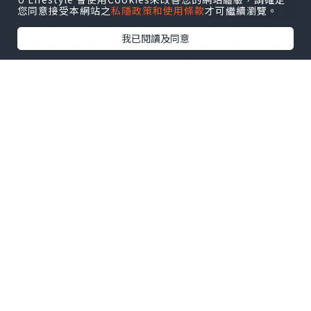
您同意接受本網站之
私隱政策和使用條款
才可繼續瀏覽。
Sudio K2 Pro 外型型格美觀，隔絕噪音，
我已閱讀及同意
沉浸式享受音樂🎧五個內建麥克風保持清
晰通話，長達 65 小時不間斷播放，實用好
看，WFH開會好幫手👍🏻
收到的福袋叉電套裝禮物全都超級實用！
更有一部Sudio E3 入耳式耳機，啱晒平日
行街運動時聽音樂🎵～
🈹限時優惠，雙倍驚喜🥳
我的優惠碼 : daidai85 (10月31前有效)
於sudio.com購買任何產品85 折優惠，福
袋&特價產品折上折優惠💗