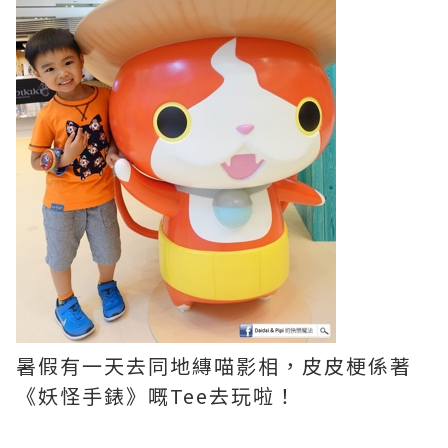
暑假有一天去同地縳喵影相，皮皮梗係著
《妖怪手錶》嘅Tee去玩啦！