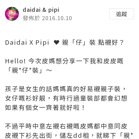
daidai & pipi
追蹤
發佈於 2016.10.10
Daidai X Pipi ❤️ 親「仔」裝 點襯好？
Hello! 今次皮媽想分享一下我和皮皮嘅
「親*仔*裝」～
孩子是女生的話媽媽真的好易襯親子裝，
女仔嘅衫好靚，有時行過童裝部都會幻想
如果有個女一齊著就好啦！
不過平時中意左襯右襯嘅皮媽都中意同皮
皮襯下衫先出街，
儲左dd相，就睇下「
親*