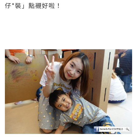
仔*裝」點襯好啦！