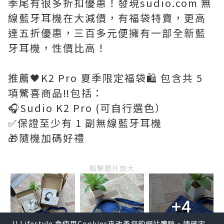
季尾有很多折扣優惠！發現sudio.com 無
線藍牙耳機在大減價，有福袋特賣，更高
達五折優惠，三百多元便擁有一部全新藍
牙耳機，性價比高！
推薦🖤K2 Pro 夏季限定福袋🛍️ 包含共 5
項驚喜商品‼️包括：
🎧Sudio K2 Pro (可自行選色）
✅保證至少有 1 副無線藍牙耳機
🎁隨機加碼好禮
點擊圖片放大
+4
U Lifestyle 會使用Cookies來改善您的網站體驗，請確定