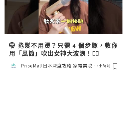
🤫 捲髮不用燙？只需 4 個步驟，教你
用「風筒」吹出女神大波浪！💇‍♀️
PriseMall日本深度攻略 家電美妝
4小時前