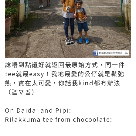
諗唔到點襯好就返回最原始方式，同一件
tee就最easy！我地最愛的公仔就是鬆弛
熊，實在太可愛，你話我kind都冇辦法
（≧∇≦）
On Daidai and Pipi:
Rilakkuma tee from
chocoolate: