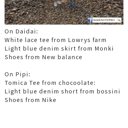
On Daidai:
White lace tee from Lowrys farm
Light blue denim skirt from Monki
Shoes from
New balance
On Pipi:
Tomica Tee from chocoolate:
Light blue denim short from bossini
Shoes from Nike