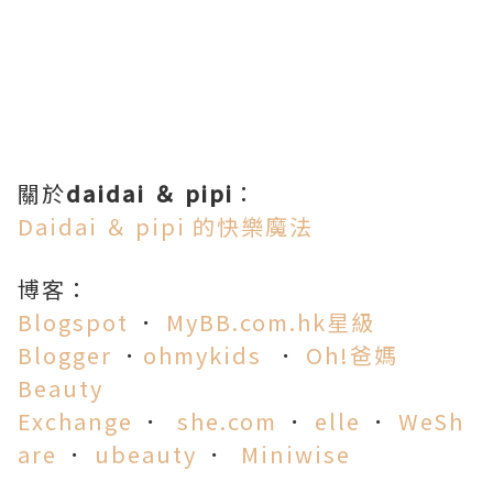
關於
daidai ＆ pipi
：
Daidai ＆ pipi 的快樂魔法
博客：
Blogspot
．
MyBB.com.hk星級
Blogger
．
ohmykids
．
Oh!爸媽
Beauty
Exchange
．
she.co
m
．
elle
．
WeSh
are
．
ubeauty
．
Miniwise