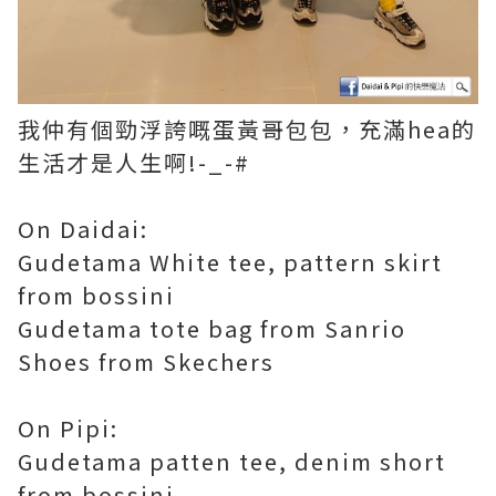
我仲有個勁浮誇嘅蛋黃哥包包，充滿hea的
生活才是人生啊!-_-#
On Daidai:
Gudetama White tee, pattern skirt
from bossini
Gudetama tote bag from Sanrio
Shoes from Skechers
On
Pipi:
Gudetama patten tee, denim short
from bossini