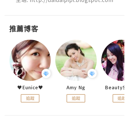
推薦博客
h 夏沫
♥Eunice♥
Amy Ng
追蹤
追蹤
追蹤