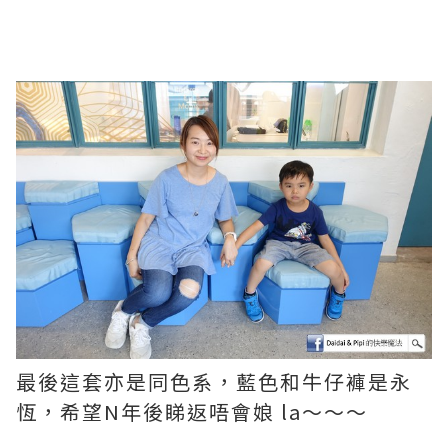
最後這套亦是同色系，藍色和牛仔褲是永
恆，希望N年後睇返唔會娘 la～～～