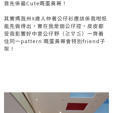
首先係最Cute嘅蛋黃哥！
其實媽我卅X歲人仲著公仔衫應該係我咁低
能先做得出，實在我是個公仔控，皮皮都
受我影響好中意公仔野（≧∇≦）一齊著
住同一pattern 嘅蛋黃哥會特別friend子
架！