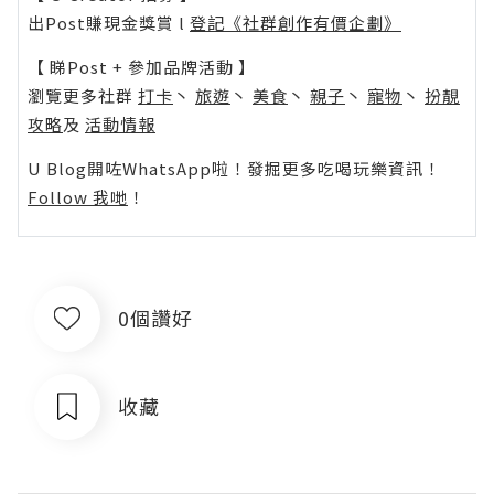
出Post賺現金獎賞 l
登記《社群創作有價企劃》
【 睇Post + 參加品牌活動 】
瀏覽更多社群
打卡
丶
旅遊
丶
美食
丶
親子
丶
寵物
丶
扮靚
攻略
及
活動情報
U Blog開咗WhatsApp啦！發掘更多吃喝玩樂資訊！
Follow 我哋
！
0個讚好
收藏