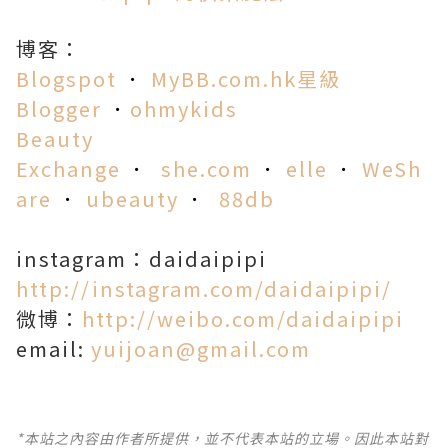
博客：
Blogspot
．
MyBB.com.hk星級
Blogger
．
ohmykids
Beauty
Exchange
．
she.co
m
．
elle
．
WeSh
are
．
ubeauty
．
88db
instagram：daidaipipi
http://instagram.com/daidaipipi/
微博：
http://weibo.com/daidaipipi
email:
yuijoan@gmail.com
*本站之內容由作者所提供，並不代表本站的立場。因此本站對