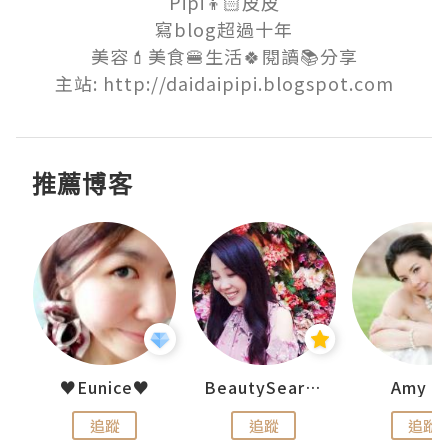
Pipi👦🏻皮皮

寫blog超過十年

美容💄美食🍔生活🍀閱讀📚分享

主站: http://daidaipipi.blogspot.com
推薦博客
h 夏沫
♥Eunice♥
BeautySearch
Amy N
追蹤
追蹤
追蹤