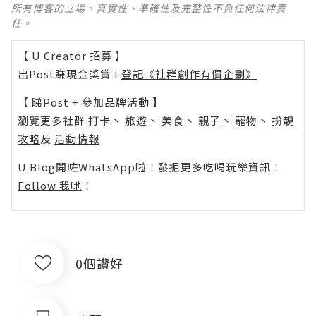
所有博客的立場、真實性、準確性及完整性不負任何法律責
任。
【 U Creator 招募 】
出Post賺現金獎賞 l
登記《社群創作有價企劃》
【 睇Post + 參加品牌活動 】
瀏覽更多社群
打卡
丶
旅遊
丶
美食
丶
親子
丶
寵物
丶
扮靚
攻略
及
活動情報
U Blog開咗WhatsApp啦！發掘更多吃喝玩樂資訊！
Follow 我哋
！
0個讚好