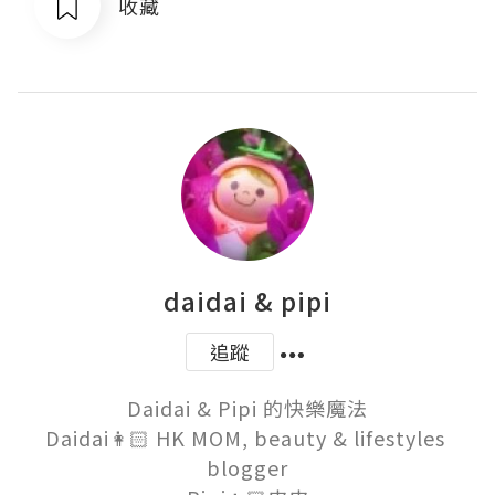
收藏
daidai & pipi
追蹤
Daidai & Pipi 的快樂魔法

Daidai👩🏻 HK MOM, beauty & lifestyles 
blogger
