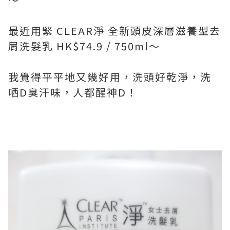
最近用緊 CLEAR淨 全新頭皮深層滋養型去
屑洗髮乳 HK$74.9 / 750ml～
我覺得平平地又幾好用，洗頭好乾淨，洗
哂D臭汗味，人都醒神D！