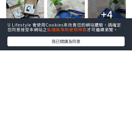
+4
U Lifestyle 會使用Cookies來改善您的網站體驗，請確定
您同意接受本網站之
私隱政策和使用條款
才可繼續瀏覽。
Sudio K2 Pro 外型型格美觀，隔絕噪音，
我已閱讀及同意
沉浸式享受音樂🎧五個內建麥克風保持清
晰通話，長達 65 小時不間斷播放，實用好
看，WFH開會好幫手👍🏻
收到的福袋叉電套裝禮物全都超級實用！
更有一部Sudio E3 入耳式耳機，啱晒平日
行街運動時聽音樂🎵～
🈹限時優惠，雙倍驚喜🥳