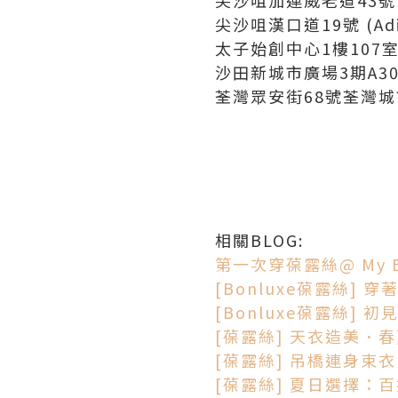
尖沙咀漢口道19號 (Ad
太子始創中心1樓107
沙田新城市廣場3期A3
荃灣眾安街68號荃灣城市
相關BLOG:
第一次穿葆露絲@ My
[Bonluxe葆露絲] 
[Bonluxe葆露絲]
[葆露絲] 天衣造美．
[葆露絲] 吊橋連身束衣
[葆露絲] 夏日選擇：