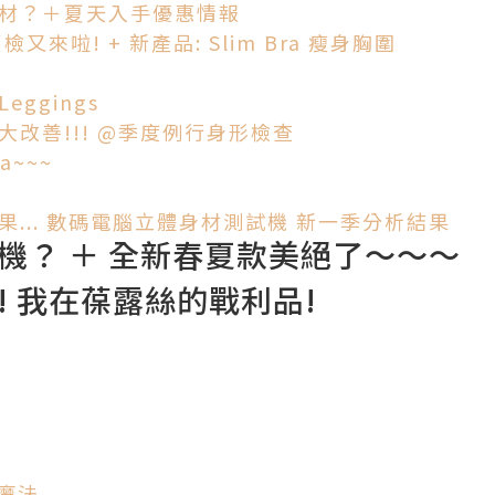
身材？＋夏天入手優惠情報
又來啦! + 新產品: Slim Bra 瘦身胸圍
eggings
大改善!!! @季度例行身形檢查
a~~~
果... 數碼電腦立體身材測試機 新一季分析結果
危機？ ＋ 全新春夏款美絕了～～～
了! 我在葆露絲的戰利品!
樂魔法