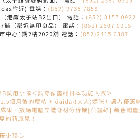
idas附近) 電話︰
(852) 2735 7858
室（港鐵太子站B2出口） 電話︰
(852) 3157 0922
07舖（鄰近無印良品） 電話︰
(852) 2607 0915
中心1期2樓2020舖 電話︰
(852)2415 6387
 BB試用小隊＜試穿葆露絲日本功能內衣＞
穿著1.5個月後的覆檢 + daidai(大大)媽咪有讀者優惠
 初見成果．數碼電腦立體身材分析機
[葆露絲] 新舊胸圍
春夏的新感覺！
百搭小背心