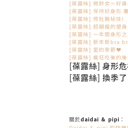
[葆露絲] 微胖女＝好
[葆露絲] 保持好身形 覆檢
[葆露絲] 修肚腩秘技!
[葆露絲] 超顯瘦的塑身L
[葆露絲] 一年間身形之
[葆露絲] 新年新bra br
[葆露絲] 愛的季節❤️
[葆露絲] 瘋狂吃後的後
[葆露絲] 身形
[葆露絲] 換季
daidai ＆ pipi
關於
：
Daidai ＆ pipi 的快