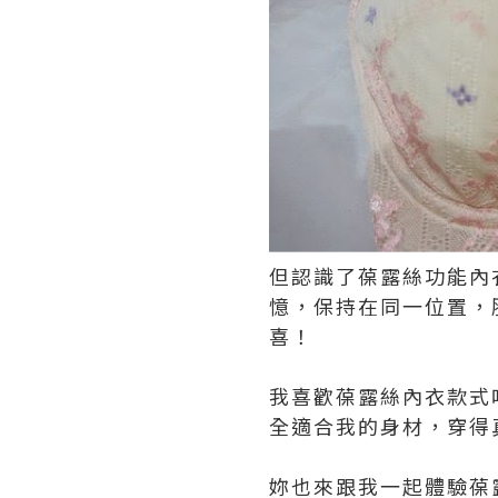
但認識了葆露絲功能內
憶，保持在同一位置，
喜！
我喜歡葆露絲內衣款式唔
全適合我的身材，穿得
妳也來跟我一起體驗葆