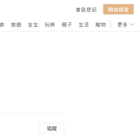
會員登記
開始撰寫
食
旅遊
女生
玩樂
親子
生活
寵物
行山
更多
打卡
追蹤