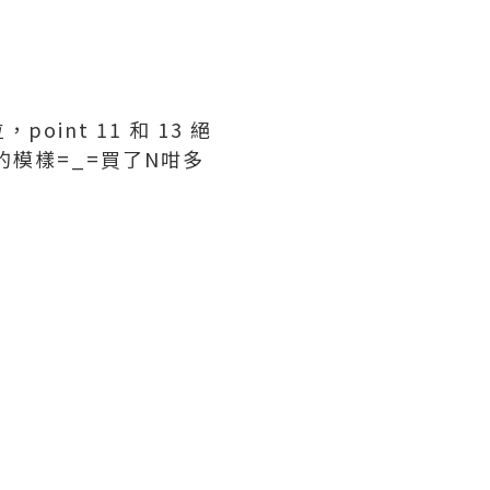
nt 11 和 13 絕
模樣=_=買了N咁多