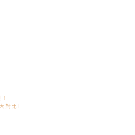
喇！
大對比!