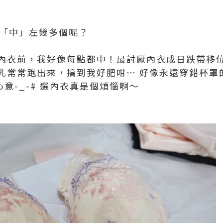
你「中」左幾多個呢？
衣前，我好像每點都中！最討厭內衣成日跌帶移位，poi
乳常常跑出來，搞到我好肥咁⋯ 好像永遠穿錯杯罩的
心意-_-# 選內衣真是個煩惱啊～