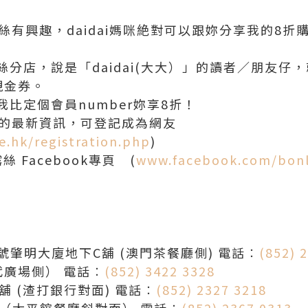
葆露絲有興趣，daidai媽咪絶對可以跟妳分享我的8折
分店，說是「daidai(大大）」的讀者／朋友仔
現金券。
比定個會員number妳享8折！
露絲的最新資訊，可登記成為網友
e.hk/registration.php
)
露絲 Facebook專頁 (
www.facebook.com/bon
：
1號肇明大廈地下C舖 (澳門茶餐廳側) 電話︰
(852) 
代廣場側） 電話︰
(852) 3422 3328
舖 (渣打銀行對面) 電話︰
(852) 2327 3218
號（太平館餐廳斜對面） 電話︰
(852) 2367 0313