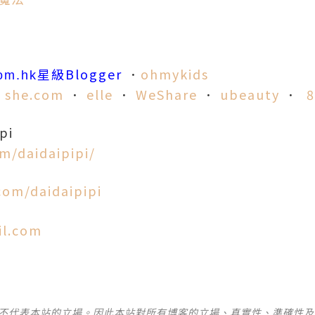
星級Blogger
．
ohmykids
om.hk
．
she.co
m
．
elle
．
WeShare
．
ubeauty
．
pi
m/daidaipipi/
com/daidaipipi
il.com
並不代表本站的立場。因此本站對所有博客的立場、真實性、準確性