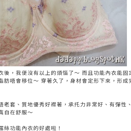
衣後，我便沒有以上的煩惱了～ 而且
功能內衣能固
脂肪唔會移位～ 穿著久了，身材會定形下來，形成
老套、質地優秀好襟著，承托力非常好、有彈性、非常f
真自在舒服～
露絲功能內衣的好處啦！