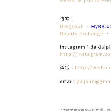
博客：
Blogspot
．
MyBB.c
Beauty Exchange
instagram
daidaipi
：
http://instagram.co
http://weibo.
微博：
yuijoan@gma
email:
*本站之內容由作者所提供，