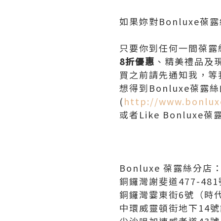
如果妳對Bonluxe
只要你到任何一間葆露絲
8折優惠
、精美禮品及
買之前請先通知我，等我
想得到Bonluxe葆
(
http://www.bonlux
或者Like Bonluxe葆
Bonluxe 葆露絲分店
銅鑼灣謝斐道477-48
銅鑼灣霎東街6號（時
中環威靈頓街地下14號
尖沙咀加連威老道43