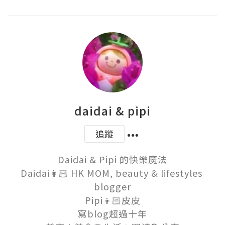
daidai & pipi
追蹤
Daidai & Pipi 的快樂魔法

Daidai👩🏻 HK MOM, beauty & lifestyles 
blogger

Pipi👦🏻皮皮

寫blog超過十年
