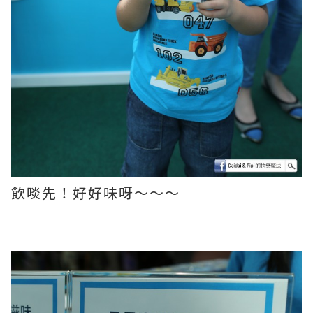
飲啖先！好好味呀～～～