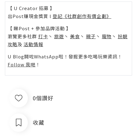
【 U Creator 招募 】
出Post賺現金獎賞 l
登記《社群創作有價企劃》
【 睇Post + 參加品牌活動 】
瀏覽更多社群
打卡
丶
旅遊
丶
美食
丶
親子
丶
寵物
丶
扮靚
攻略
及
活動情報
U Blog開咗WhatsApp啦！發掘更多吃喝玩樂資訊！
Follow 我哋
！
0個讚好
收藏