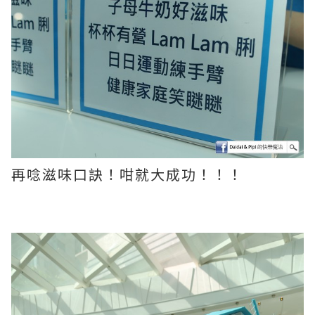
再唸滋味口訣！咁就大成功！！！