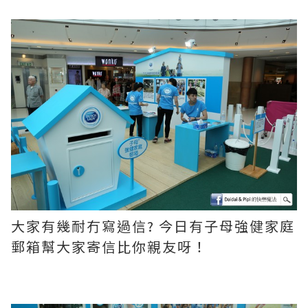
大家有幾耐冇寫過信? 今日有子母強健家庭
郵箱幫大家寄信比你親友呀！