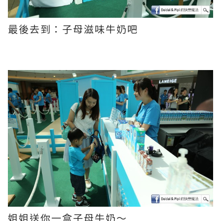
最後去到：子母滋味牛奶吧
姐姐送你一盒子母牛奶～