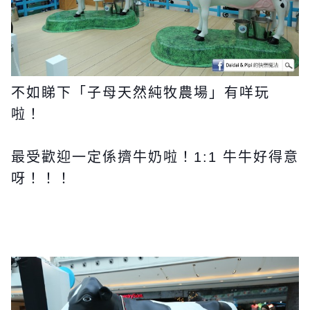
不如睇下「子母天然純牧農場」有咩玩
啦！
最受歡迎一定係擠牛奶啦！1:1 牛牛好得意
呀！！！