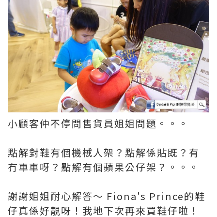
小顧客仲不停問售貨員姐姐問題。。。
點解對鞋有個機㭜人架？點解係貼既？有
冇車車呀？點解有個蘋果公仔架？。。。
謝謝姐姐耐心解答～
Fiona's Prince的鞋
仔真係好靚呀！
我地下次再來買鞋仔啦！