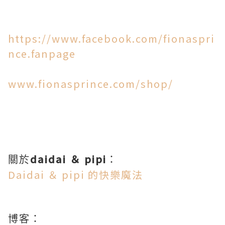
https://www.facebook.com/fionaspri
nce.fanpage
www.fionasprince.com/shop/
daidai ＆ pipi
關於
：
Daidai ＆ pipi 的快樂魔法
博客：