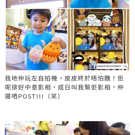
我地仲玩左自拍機，皮皮終於唔怕醜！佢
呢排好中意影相，成日叫我幫佢影相，仲
擺哂POST!!!（笑）