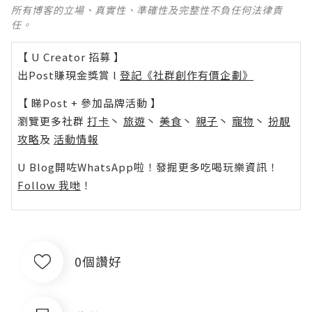
所有博客的立場、真實性、準確性及完整性不負任何法律責
任。
【 U Creator 招募 】
出Post賺現金獎賞 l
登記《社群創作有價企劃》
【 睇Post + 參加品牌活動 】
瀏覽更多社群
打卡
丶
旅遊
丶
美食
丶
親子
丶
寵物
丶
扮靚
攻略
及
活動情報
U Blog開咗WhatsApp啦！發掘更多吃喝玩樂資訊！
Follow 我哋
！
0個讚好