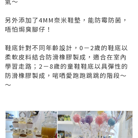
氣～
另外添加了4MM奈米鞋墊，能防霉防菌，
唔怕焗臭腳仔！
鞋底針對不同年齡設計，0－2歲的鞋底以
柔軟皮料結合防滑橡膠製成，適合在室內
學習走路；2－8歲的童鞋鞋底以具彈性的
防滑橡膠製成，啱哂愛跑跑跳跳的階段～
～