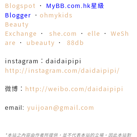
Blogspot
．
星級
MyBB.com.hk
Blogger
．
ohmykids
Beauty
Exchange
．
she.co
m
．
elle
．
WeSh
are
．
ubeauty
．
88db
instagram
daidaipipi
：
http://instagram.com/daidaipipi/
http://weibo.com/daidaipipi
微博：
yuijoan@gmail.com
email:
*本站之內容由作者所提供，並不代表本站的立場。因此本站對