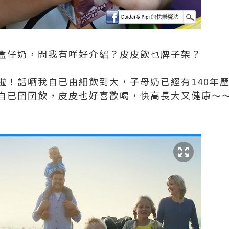
盒仔奶，問我有咩好介紹？皮皮飲乜牌子架？
啦！話哂我自已由細飲到大，子母奶已經有140年
自已囝囝飲，皮皮也好喜歡喝，快高長大又健康～