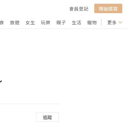
會員登記
開始撰寫
食
旅遊
女生
玩樂
親子
生活
寵物
行山
更多
打卡
～
追蹤