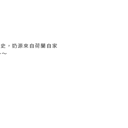
歷史，奶源來自荷蘭自家
～～