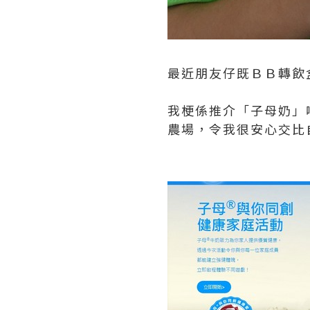
最近朋友仔既ＢＢ轉飲
我梗係推介「子母奶」
農場，令我很安心交比