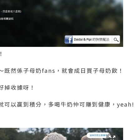
！
～既然係子母奶fans，就會成日買子母奶飲！
好掉收據呀！
可以贏到積分，多喝牛奶仲可賺到健康，yeah!