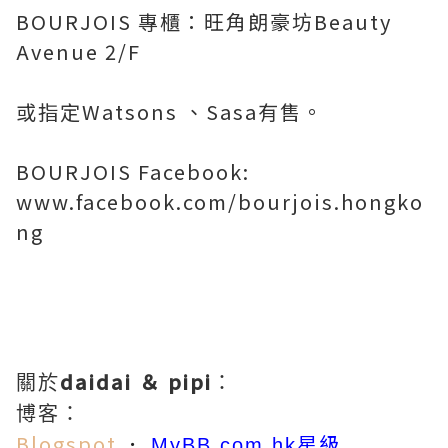
BOURJOIS 專櫃：旺角朗豪坊Beauty
Avenue 2/F
或指定Watsons 、Sasa有售。
BOURJOIS Facebook:
www.facebook.com/bourjois.hongko
ng
daidai ＆ pipi
關於
：
博客：
Blogspot
．
星級
MyBB.com.hk