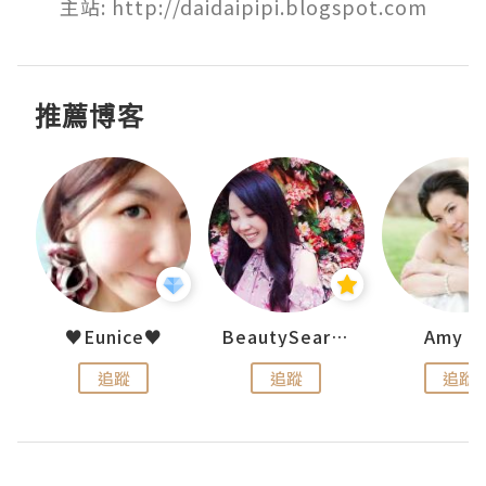
主站: http://daidaipipi.blogspot.com
推薦博客
h 夏沫
♥Eunice♥
BeautySearch
Amy N
追蹤
追蹤
追蹤