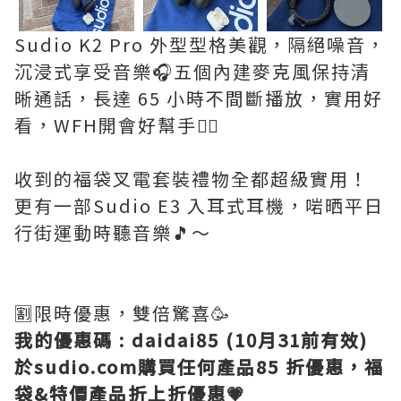
Sudio K2 Pro 外型型格美觀，隔絕噪音，
沉浸式享受音樂🎧五個內建麥克風保持清
晰通話，長達 65 小時不間斷播放，實用好
看，WFH開會好幫手👍🏻
收到的福袋叉電套裝禮物全都超級實用！
更有一部Sudio E3 入耳式耳機，啱晒平日
行街運動時聽音樂🎵～
🈹限時優惠，雙倍驚喜🥳
我的優惠碼 : daidai85 (10月31前有效)
於sudio.com購買任何產品85 折優惠，福
袋&特價產品折上折優惠💗