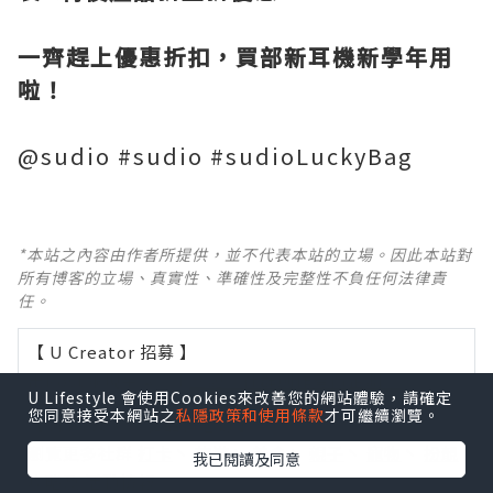
一齊趕上優惠折扣，買部新耳機新學年用
啦！
@sudio #sudio #sudioLuckyBag
*本站之內容由作者所提供，並不代表本站的立場。因此本站對
所有博客的立場、真實性、準確性及完整性不負任何法律責
任。
【 U Creator 招募 】
出Post賺現金獎賞 l
登記《社群創作有價企劃》
U Lifestyle 會使用Cookies來改善您的網站體驗，請確定
您同意接受本網站之
私隱政策和使用條款
才可繼續瀏覽。
【 睇Post + 參加品牌活動 】
瀏覽更多社群
打卡
丶
旅遊
丶
美食
丶
親子
丶
寵物
丶
扮靚
我已閱讀及同意
攻略
及
活動情報