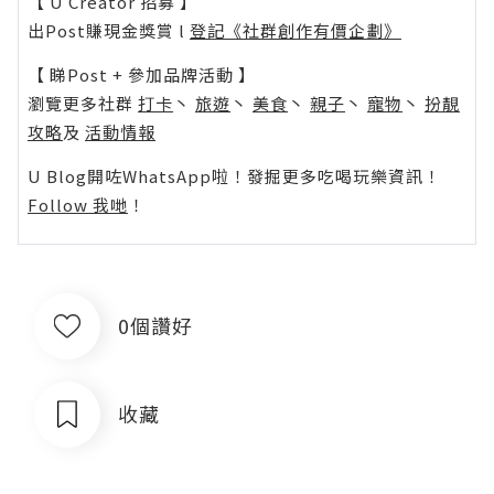
【 U Creator 招募 】
出Post賺現金獎賞 l
登記《社群創作有價企劃》
【 睇Post + 參加品牌活動 】
瀏覽更多社群
打卡
丶
旅遊
丶
美食
丶
親子
丶
寵物
丶
扮靚
攻略
及
活動情報
U Blog開咗WhatsApp啦！發掘更多吃喝玩樂資訊！
Follow 我哋
！
0個讚好
收藏