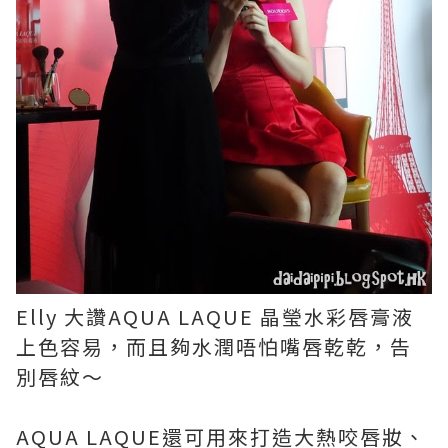
Elly 大讚
AQUA LAQUE 晶瑩水彩唇膏液
上色容易，而且夠水潤唔怕嘴唇乾乾，告
別唇紋～
AQUA LAQUE還可用來打造大熱咬唇妝、