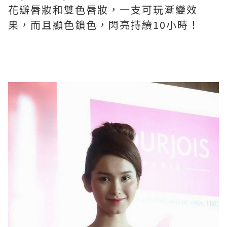
花瓣唇妝和雙色唇妝，一支可玩漸變效
果，而且顯色鎖色，閃亮持續10小時！