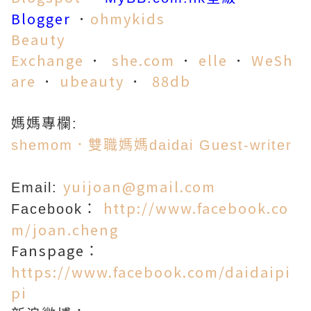
Blogger
．
ohmykids
Beauty
Exchange
．
she.co
m
．
elle
．
WeSh
are
．
ubeauty
．
88db
媽媽專欄:
shemom．雙職媽媽daidai Guest-writer
yuijoan@gmail.com
Email:
http://www.facebook.co
Facebook：
m/joan.cheng
Fanspage
：
https://www.facebook.com/daidaipi
pi