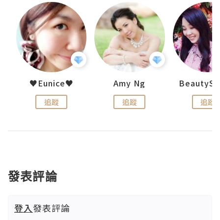
h 夏沫
♥Eunice♥
Amy Ng
追蹤
追蹤
追蹤
發表評論
登入
發表評論