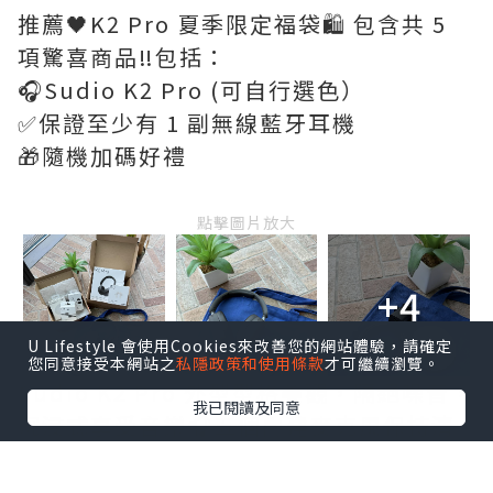
推薦🖤K2 Pro 夏季限定福袋🛍️ 包含共 5
項驚喜商品‼️包括：
🎧Sudio K2 Pro (可自行選色）
✅保證至少有 1 副無線藍牙耳機
🎁隨機加碼好禮
點擊圖片放大
+4
U Lifestyle 會使用Cookies來改善您的網站體驗，請確定
您同意接受本網站之
私隱政策和使用條款
才可繼續瀏覽。
Sudio K2 Pro 外型型格美觀，隔絕噪音，
我已閱讀及同意
沉浸式享受音樂🎧五個內建麥克風保持清
晰通話，長達 65 小時不間斷播放，實用好
看，WFH開會好幫手👍🏻