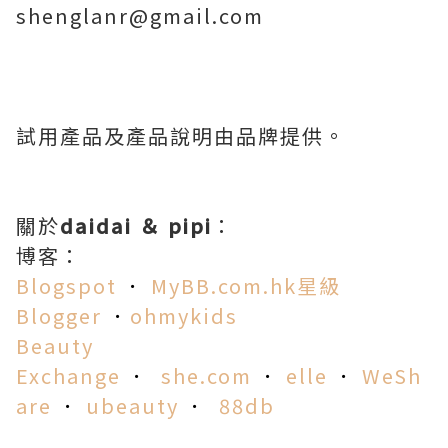
shenglanr@gmail.com
試用產品及產品說明由品牌提供。
關於
daidai ＆ pipi
：
博客：
Blogspot
．
MyBB.com.hk星級
Blogger
．
ohmykids
Beauty
Exchange
．
she.co
m
．
elle
．
WeSh
are
．
ubeauty
．
88db