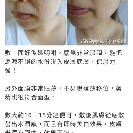
敷上面好似透明咁，感覺非常濕潤，能把
源源不絕的水份滲入皮膚底層，保濕力
強！
另外面膜非常貼薄，不易脫落或移位，剪
裁也很符合面型。
敷大約10－15分鐘便可，敷後肌膚從底散
發出水潤感，而且有即時美白效果，皮膚
光澤有彈性，效果不錯。