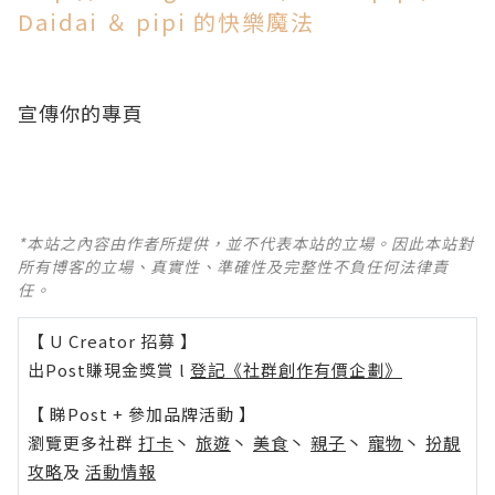
Daidai ＆ pipi 的快樂魔法
宣傳你的專頁
*本站之內容由作者所提供，並不代表本站的立場。因此本站對
所有博客的立場、真實性、準確性及完整性不負任何法律責
任。
【 U Creator 招募 】
出Post賺現金獎賞 l
登記《社群創作有價企劃》
【 睇Post + 參加品牌活動 】
瀏覽更多社群
打卡
丶
旅遊
丶
美食
丶
親子
丶
寵物
丶
扮靚
攻略
及
活動情報