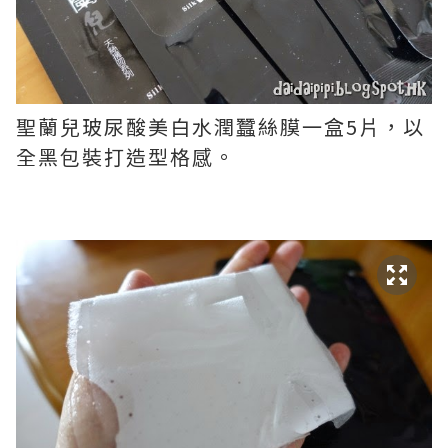
聖蘭兒玻尿酸美白水潤蠶絲膜一盒5片，以
全黑包裝打造型格感。