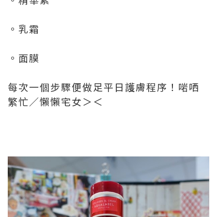
。乳霜
。面膜
每次一個步驟便做足平日護膚程序！啱哂
繁忙／懶懶宅女＞＜