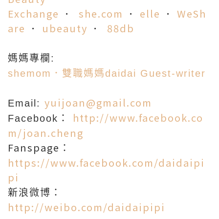
Exchange
．
she.co
m
．
elle
．
WeSh
are
．
ubeauty
．
88db
媽媽專欄:
shemom．雙職媽媽daidai Guest-writer
yuijoan@gmail.com
Email:
http://www.facebook.co
Facebook：
m/joan.cheng
Fanspage
：
https://www.facebook.com/daidaipi
pi
新浪微博：
http://weibo.com/daidaipipi