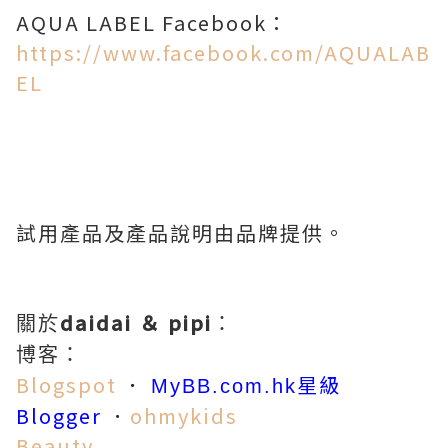
AQUA LABEL Facebook：
https://www.facebook.com/AQUALAB
EL
試用產品及產品說明由品牌提供。
daidai ＆ pipi
關於
：
博客：
Blogspot
．
星級
MyBB.com.hk
Blogger
．
ohmykids
Beauty