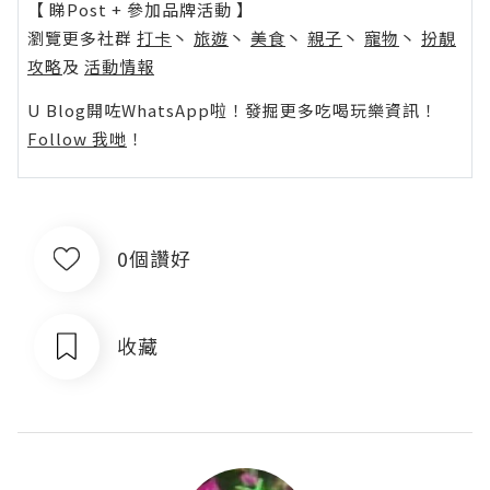
【 睇Post + 參加品牌活動 】
瀏覽更多社群
打卡
丶
旅遊
丶
美食
丶
親子
丶
寵物
丶
扮靚
攻略
及
活動情報
U Blog開咗WhatsApp啦！發掘更多吃喝玩樂資訊！
Follow 我哋
！
0個讚好
收藏