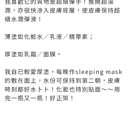
我喜歡它的質地是超級彈手！推開超濕
潤，亦很快滲入皮膚底層，使皮膚保持超
級水潤彈滑！
薄塗如化粧水／乳液／精華素；
厚塗如乳霜／面膜。
我自已較愛厚塗，每晚作sleeping mask
的敷在面上，水份可保持到第二朝，皮膚
時刻都好水卜卜！化妝也特別貼面～～用
完一瓶又一瓶！好正架！