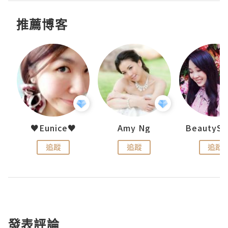
推薦博客
h 夏沫
♥Eunice♥
Amy Ng
追蹤
追蹤
追蹤
發表評論