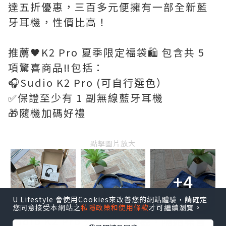
達五折優惠，三百多元便擁有一部全新藍
牙耳機，性價比高！
推薦🖤K2 Pro 夏季限定福袋🛍️ 包含共 5
項驚喜商品‼️包括：
🎧Sudio K2 Pro (可自行選色）
✅保證至少有 1 副無線藍牙耳機
🎁隨機加碼好禮
點擊圖片放大
+4
U Lifestyle 會使用Cookies來改善您的網站體驗，請確定
您同意接受本網站之
私隱政策和使用條款
才可繼續瀏覽。
Sudio K2 Pro 外型型格美觀，隔絕噪音，