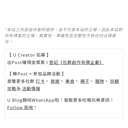
*本站之內容由作者所提供，並不代表本站的立場。因此本站對
所有博客的立場、真實性、準確性及完整性不負任何法律責
任。
【 U Creator 招募 】
出Post賺現金獎賞 l
登記《社群創作有價企劃》
【 睇Post + 參加品牌活動 】
瀏覽更多社群
打卡
丶
旅遊
丶
美食
丶
親子
丶
寵物
丶
扮靚
攻略
及
活動情報
U Blog開咗WhatsApp啦！發掘更多吃喝玩樂資訊！
Follow 我哋
！