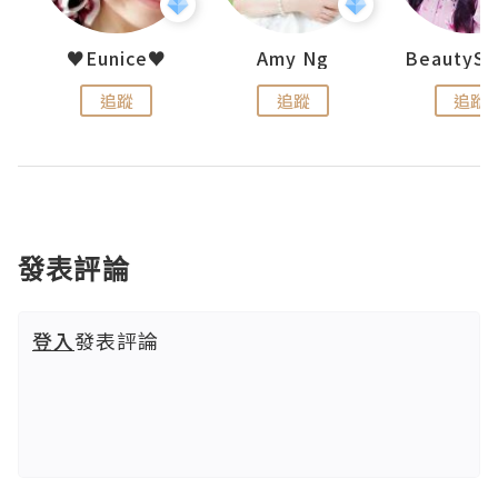
h 夏沫
♥Eunice♥
Amy Ng
追蹤
追蹤
追蹤
發表評論
登入
發表評論