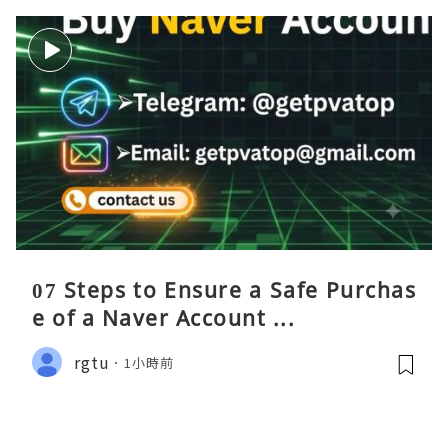
07 Steps to Ensure a Safe Purchas
e of a Naver Account ...
rgtu
1小時前