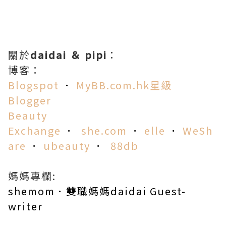
關於
daidai ＆ pipi
：
博客：
Blogspot
．
MyBB.com.hk星級
Blogger
Beauty
Exchange
．
she.co
m
．
elle
．
WeSh
are
．
ubeauty
．
88db
媽媽專欄:
shemom．雙職媽媽daidai Guest-
writer