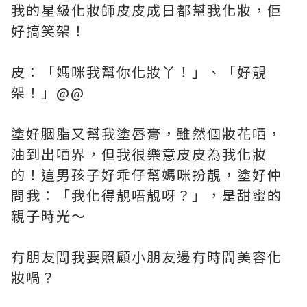
我的星級化妝師皮皮成日都幫我化妝，佢
好搞笑架！
皮：「媽咪我幫你化妝丫！」、「好靚
架！」@@
塗好胭脂又幫我塗唇膏，雖然個妝花哂，
油到出哂界，但我很樂意皮皮為我化妝
的！
這男孩子好乖仔幫媽咪扮靚，塗好仲
問我：「我化得靚唔靚呀？」，是甜蜜的
親子時光～
有朋友問我要照顧小朋友邊有時間美容化
妝喎？