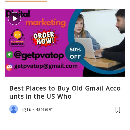
Best Places to Buy Old Gmail Acco
unts in the US Who
rgtu
43分鐘前