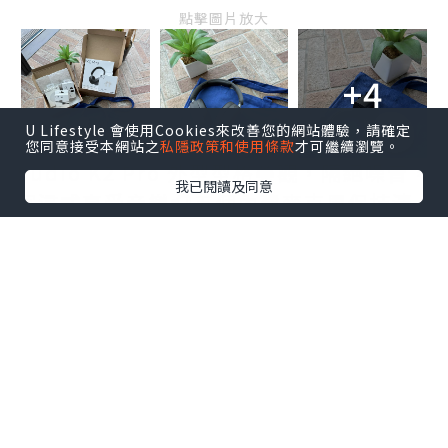
點擊圖片放大
+4
U Lifestyle 會使用Cookies來改善您的網站體驗，請確定
您同意接受本網站之
私隱政策和使用條款
才可繼續瀏覽。
Sudio K2 Pro 外型型格美觀，隔絕噪音，
我已閱讀及同意
沉浸式享受音樂🎧五個內建麥克風保持清
晰通話，長達 65 小時不間斷播放，實用好
看，WFH開會好幫手👍🏻
收到的福袋叉電套裝禮物全都超級實用！
更有一部Sudio E3 入耳式耳機，啱晒平日
行街運動時聽音樂🎵～