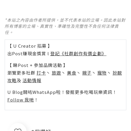
*本站之內容由作者所提供，並不代表本站的立場。因此本站對
所有博客的立場、真實性、準確性及完整性不負任何法律責
任。
【 U Creator 招募 】
出Post賺現金獎賞 l
登記《社群創作有價企劃》
【 睇Post + 參加品牌活動 】
瀏覽更多社群
打卡
丶
旅遊
丶
美食
丶
親子
丶
寵物
丶
扮靚
攻略
及
活動情報
U Blog開咗WhatsApp啦！發掘更多吃喝玩樂資訊！
Follow 我哋
！