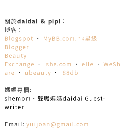
關於
daidai ＆ pipi
：
博客：
Blogspot
．
MyBB.com.hk星級
Blogger
Beauty
Exchange
．
she.co
m
．
elle
．
WeSh
are
．
ubeauty
．
88db
媽媽專欄:
shemom．雙職媽媽daidai Guest-
writer
Email:
yuijoan@gmail.com