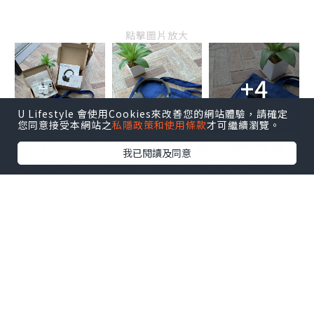
點擊圖片放大
+4
U Lifestyle 會使用Cookies來改善您的網站體驗，請確定
您同意接受本網站之
私隱政策和使用條款
才可繼續瀏覽。
Sudio K2 Pro 外型型格美觀，隔絕噪音，
我已閱讀及同意
沉浸式享受音樂🎧五個內建麥克風保持清
晰通話，長達 65 小時不間斷播放，實用好
看，WFH開會好幫手👍🏻
收到的福袋叉電套裝禮物全都超級實用！
更有一部Sudio E3 入耳式耳機，啱晒平日
行街運動時聽音樂🎵～