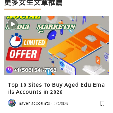
更多女生文章推薦
Top 10 Sites To Buy Aged Edu Ema
ils Accounts in 2026
naver accounts
57分鐘前