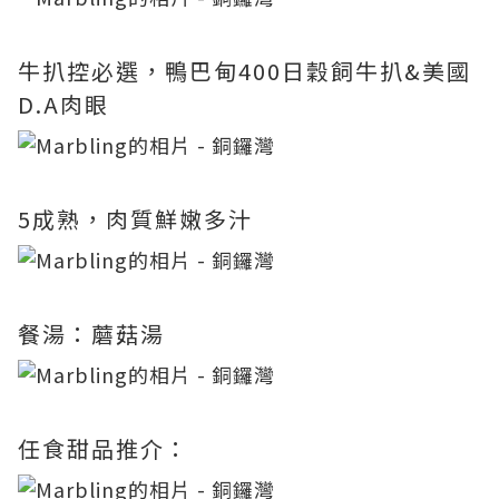
牛扒控必選，鴨巴甸400日穀飼牛扒&美國
D.A肉眼
5成熟，肉質鮮嫩多汁
餐湯：蘑菇湯
任食甜品推介：