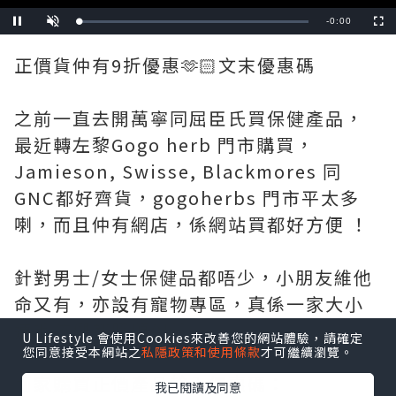
Remaining
-
0:00
Loaded
:
Pause
Unmute
Fullscre
0%
Time
正價貨仲有9折優惠🫶🏻文末優惠碼
之前一直去開萬寧同屈臣氏買保健產品，
最近轉左黎Gogo herb 門市購買，
Jamieson, Swisse, Blackmores 同
GNC都好齊貨，gogoherbs 門市平太多
喇，而且仲有網店，係網站買都好方便 ！
針對男士/女士保健品都唔少，小朋友維他
命又有，亦設有寵物專區，真係一家大小
連毛孩們都照顧到🤭
U Lifestyle 會使用Cookies來改善您的網站體驗，請確定
您同意接受本網站之
私隱政策和使用條款
才可繼續瀏覽。
而家購買正價產品輸入優惠碼：
我已閱讀及同意