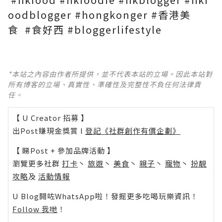
oodblogger
#hongkonger
#香港美
食
#食好西
#bloggerlifestyle
*本站之內容由作者所提供，並不代表本站的立場。因此本站對
所有博客的立場、真實性、準確性及完整性不負任何法律責
任。
【 U Creator 招募 】
出Post賺現金獎賞 l
登記《社群創作有價企劃》
【 睇Post + 參加品牌活動 】
瀏覽更多社群
打卡
丶
旅遊
丶
美食
丶
親子
丶
寵物
丶
扮靚
攻略
及
活動情報
U Blog開咗WhatsApp啦！發掘更多吃喝玩樂資訊！
Follow 我哋
！