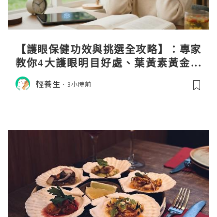
【護眼保健功效與挑選全攻略】：專家
教你4大護眼明目好處、葉黃素黃金比
例與挑選秘訣
輕養生
3小時前