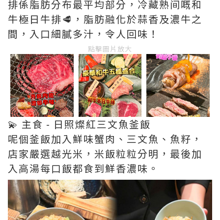
排係脂肪分布最平均部分，冷藏熟间嘅和
牛極日牛排🥩，脂肪融化於蒜香及濃牛之
間，入口細膩多汁，令人回味！
點擊圖片放大
💫 主食 - 日照燦紅三文魚釜飯
呢個釜飯加入鮮味蟹肉、三文魚、魚籽，
店家嚴選越光米，米飯粒粒分明，最後加
入高湯每口飯都食到鮮香濃味。