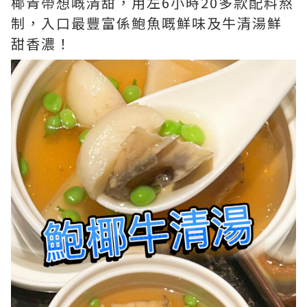
椰青帶想嘅清甜，用左6小時20多款配料熬
制，入口最豐富係鮑魚嘅鮮味及牛清湯鮮
甜香濃！