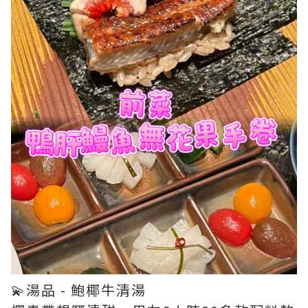
💫湯品 - 鮑椰牛清湯