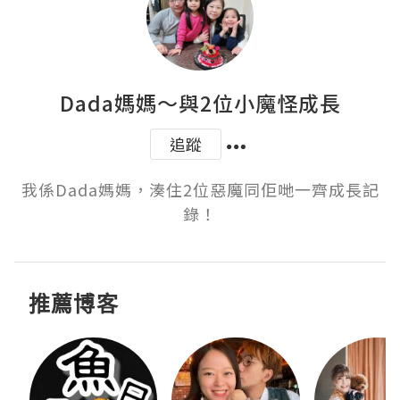
Dada媽媽～與2位小魔怪成長
追蹤
我係Dada媽媽，湊住2位惡魔同佢哋一齊成長記
錄！
推薦博客