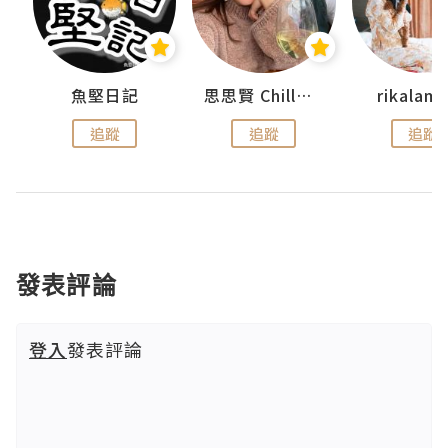
urnal
魚堅日記
思思賢 ChillMyBabe
rikala
追蹤
追蹤
追蹤
發表評論
登入
發表評論