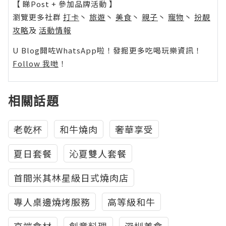
【 睇Post + 參加品牌活動 】
瀏覽更多社群
打卡
丶
旅遊
丶
美食
丶
親子
丶
寵物
丶
扮靚
攻略
及
活動情報
U Blog開咗WhatsApp啦！發掘更多吃喝玩樂資訊！
Follow 我哋
！
相關話題
老乾杯
和牛燒肉
奢華享受
夏日套餐
沁夏雙人套餐
首間米其林星級日式燒肉店
專人桌邊燒烤服務
高等級和牛
高端食材
創意料理
深圳美食