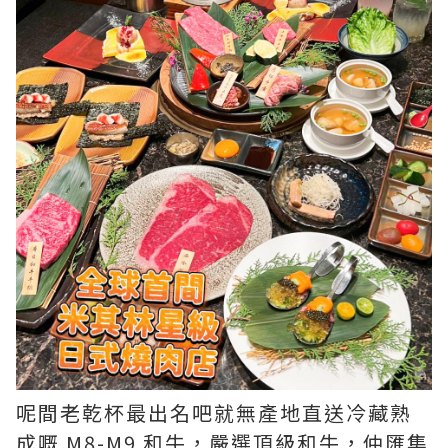
呢間老乾杯最出名吧就無產地直送冷藏熟
成嘅 M8-M9 和牛，嚴選頂級和牛，仲匯集