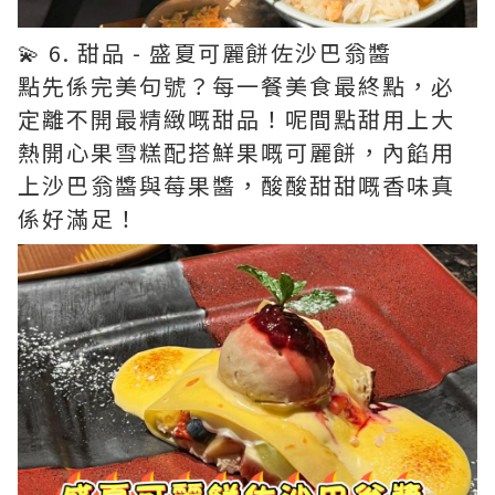
💫 6. 甜品 - 盛夏可麗餅佐沙巴翁醬
點先係完美句號？每一餐美食最終點，必
定離不開最精緻嘅甜品！呢間點甜用上大
熱開心果雪糕配搭鮮果嘅可麗餅，內餡用
上沙巴翁醬與莓果醬，酸酸甜甜嘅香味真
係好滿足！