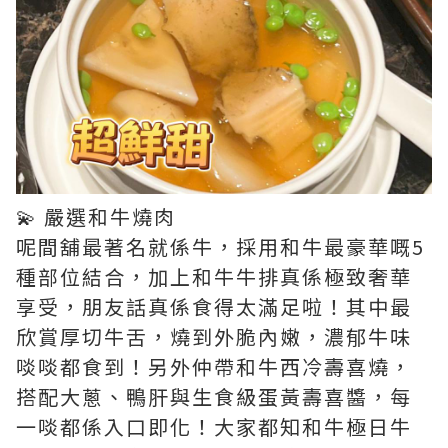
💫 嚴選和牛燒肉
呢間舖最著名就係牛，採用和牛最豪華嘅5
種部位結合，加上和牛牛排真係極致奢華
享受，朋友話真係食得太滿足啦！其中最
欣賞厚切牛舌，燒到外脆內嫩，濃郁牛味
啖啖都食到！另外仲帶和牛西冷壽喜燒，
搭配大蔥、鴨肝與生食級蛋黃壽喜醬，每
一啖都係入口即化！大家都知和牛極日牛