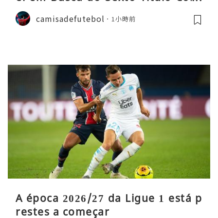
ecutivo da Liga
camisadefutebol
1小時前
A época 2026/27 da Ligue 1 está p
restes a começar