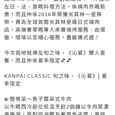
左日、法、意嘅料理方法，係燒肉界嘅新
貴！而且仲係2016年榮獲米其林一星殊
榮，貴為全球首間米其林星級日式燒肉
店，高端奢華嘅專人桌邊燒烤服務、由擺
盤、環境以至細心服務，盡展儀式感！
今次我哋就揀左旬之味·《沁夏》雙人套
餐，而且仲係夏季限定💕💕
KANPAI CLASSIC 旬之味·《沁夏》| 夏
季限定
💫開胃菜～魚子醬英式牛肉
以牛嘅西冷部位低溫烹飪2個鐘以令肉質濃
香嫩滑，再配搭海膽及奢華魚子醬，更提