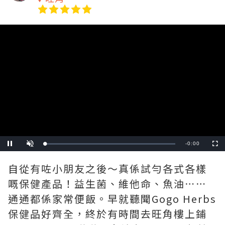
Video
Player
is
loading.
Remaining
-
0:00
Loaded
:
Pause
Unmute
Fullscre
0%
Time
自從有咗小朋友之後～真係試勻各式各樣
嘅保健產品！益生菌、維他命、魚油⋯⋯
通通都係家常便飯。早就聽聞Gogo Herbs
保健品好齊全，終於有時間去旺角樓上鋪