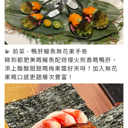
💫 前菜 - 鴨肝鰻魚無花果手卷
睇到都肥美嘅鰻魚配搭慢火煎香嘅鴨肝，
添上酸酸甜甜嘅梅果醬好夾呀！加入無花
果嘅口感更題層次豐富！