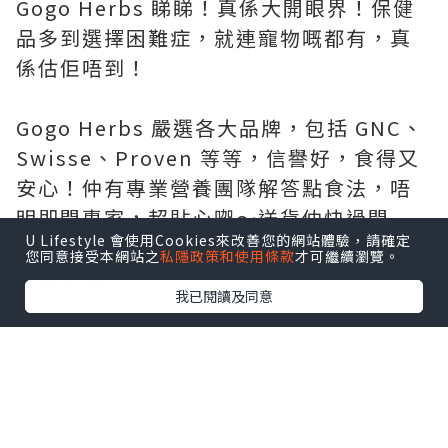
Gogo Herbs 睇睇！真係大開眼界！保健
品多到選擇困難症，就連寵物嘅都有，真
係估佢唔到！
Gogo Herbs 嚴選各大品牌，包括 GNC、
Swisse、Proven 等等，信譽好，食得又
安心！仲有專業營養團隊解答點食法，唔
明即問專家，超貼心㗎～送貨仲快過閃
U Lifestyle 會使用Cookies來改善您的網站體驗，請確定
電，試過朝早落單，下晝就收到！絕對係
您同意接受本網站之
私隱政策和使用條款
才可繼續瀏覽。
救急必備！
我已閱讀及同意
價錢真心平～我格過價！呢度成日做優
惠，好多產品仲平過藥房同萬寧㗎！網購
超方便，慳錢又慳力～仲有獨家著數同店
鋪清貨優惠！