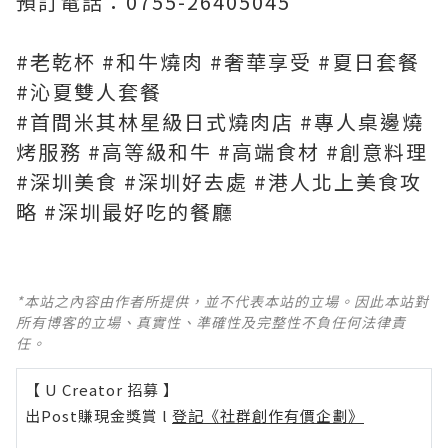
預訂電話：0755-26405045
#老乾杯 #和牛燒肉 #奢華享受 #夏日套餐
#沁夏雙人套餐
#首間米其林星級日式燒肉店 #專人桌邊燒
烤服務 #高等級和牛 #高端食材 #創意料理
#深圳美食 #深圳好去處 #港人北上美食攻
略 #深圳最好吃的餐廳
*本站之內容由作者所提供，並不代表本站的立場。因此本站對
所有博客的立場、真實性、準確性及完整性不負任何法律責
任。
【 U Creator 招募 】
出Post賺現金獎賞 l
登記《社群創作有價企劃》