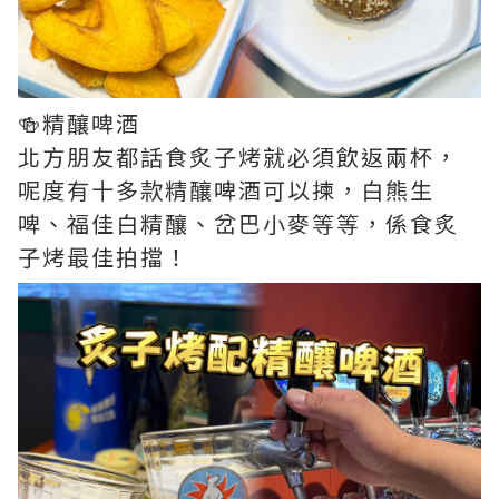
🍻精釀啤酒
北方朋友都話食炙子烤就必須飲返兩杯，
呢度有十多款精釀啤酒可以揀，白熊生
啤、福佳白精釀、岔巴小麥等等，係食炙
子烤最佳拍擋！