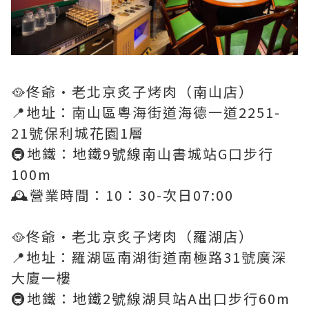
🥘佟爺·老北京炙子烤肉（南山店）
📍地址：南山區粵海街道海德一道2251-
21號保利城花園1層
🚇地鐵：地鐵9號線南山書城站G口步行
100m
🕰營業時間：10：30-次日07:00
🥘佟爺·老北京炙子烤肉（羅湖店）
📍地址：羅湖區南湖街道南極路31號廣深
大廈一樓
🚇地鐵：地鐵2號線湖貝站A出口步行60m