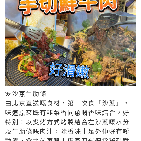
💫沙蔥牛肋條
由北京直送嘅食材，第一次食「沙蔥」，
味道原來既有韭菜香同蔥嘅香味結合，好
特別！以炙烤方式烤製結合左沙蔥嘅水分
及牛肋條嘅肉汁，除香味十足外仲好有嚼
勁添，食之前再蘸上店家四代傳承秘製醬