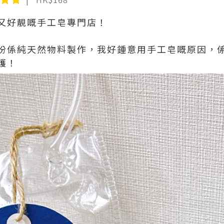
又好靚嘅手工皂專門店！
份係純天然物料製作，我好鍾意用手工皂嘅原因，
護！