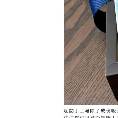
呢間手工皂除了成份吸
住涼都可以感受到呀！