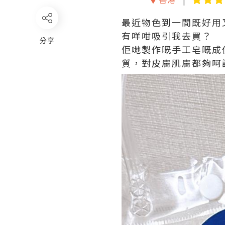
最近物色到一間既好用
有咩咁吸引我去買？
分享
佢哋製作嘅手工皂嘅成
質，對皮膚肌膚都夠呵