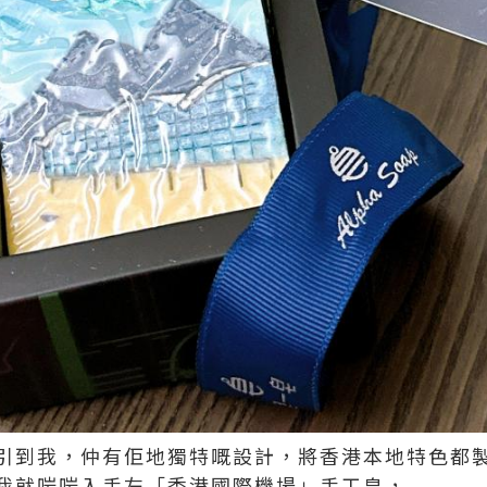
引到我，仲有佢地獨特嘅設計，將香港本地特色都
我就啱啱入手左「香港國際機場」手工皂，