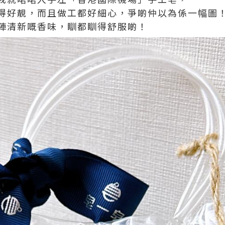
得好靚，而且做工都好細心，爭啲仲以為係一幅圖
陣清新嘅香味，瞓都瞓得舒服啲！