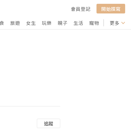
會員登記
開始撰寫
食
旅遊
女生
玩樂
親子
生活
寵物
行山
更多
打卡
追蹤