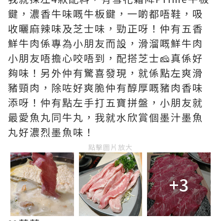
鍵，濃香牛味嘅牛板鍵，一啲都唔鞋，吸
收曬麻辣味及芝士味，勁正呀！仲有五香
鮮牛肉係專為小朋友而設，滑溜嘅鮮牛肉
小朋友唔擔心咬唔到，配搭芝士🧀真係好
夠味！另外仲有驚喜發現，就係點左爽滑
豬頸肉，除咗好爽脆仲有醇厚嘅豬肉香味
添呀！仲有點左手打五寶拼盤，小朋友就
最愛魚丸同牛丸，我就水欣賞個墨汁墨魚
丸好濃烈墨魚味！
點擊圖片放大
+3