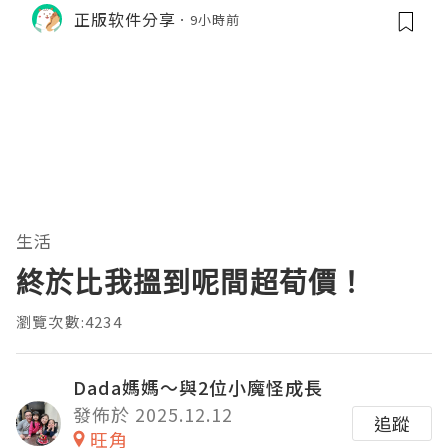
M的内存模型、垃圾回收机制和并发原
正版软件分享
9小時前
理。通过直观的可视化数据，它将抽象
的性能问题具象化为代码行号。对于一
名追求卓越的Java
生活
終於比我搵到呢間超荀價！
瀏覽次數:4234
Dada媽媽～與2位小魔怪成長
發佈於 2025.12.12
追蹤
旺角