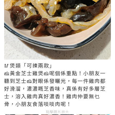
🥢煲類「可揀兩款」
🧀黃金芝士雞煲🧀呢個係重點！小朋友一
聽到芝士🧀對眼係發曬光，每一件雞肉都
好滑溜，濃濃嘅芝香味，真係有好多層芝
士，溶入雞肉真好濃香！雞肉仲要無乜
骨，小朋友食落啖啖肉呢！
點擊圖片放大