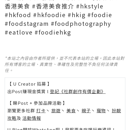
香港美食 #香港美食推介 #hkstyle
#hkfood #hkfoodie #hkig #foodie
#foodstagram #foodphotography
#eatlove #foodiehkg
*本站之內容由作者所提供，並不代表本站的立場。因此本站對
所有博客的立場、真實性、準確性及完整性不負任何法律責
任。
【 U Creator 招募 】
出Post賺現金獎賞 l
登記《社群創作有價企劃》
【 睇Post + 參加品牌活動 】
瀏覽更多社群
打卡
丶
旅遊
丶
美食
丶
親子
丶
寵物
丶
扮靚
攻略
及
活動情報
U Blog開咗WhatsApp啦！發掘更多吃喝玩樂資訊！