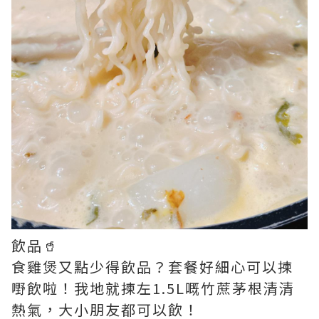
飲品🥤
食雞煲又點少得飲品？套餐好細心可以揀
嘢飲啦！我地就揀左1.5L嘅竹蔗茅根清清
熱氣，大小朋友都可以飲！