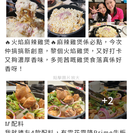
🔥火焰麻辣雞煲🔥麻辣雞煲係必點，今次
仲搞搞新創意，黎個火焰雞煲，又好打卡
又夠濃厚香味，多莞茜嘅雞煲食落真係好
香呀！
點擊圖片放大
+2
🥢配料
我就揀左4款配料，有雪花霜降Prime牛板