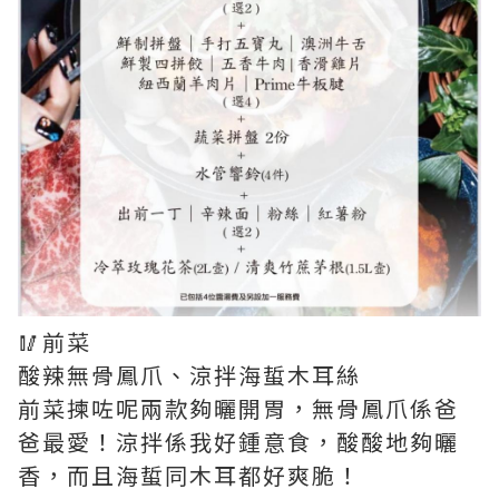
🥢前菜
酸辣無骨鳳爪、涼拌海蜇木耳絲
前菜揀咗呢兩款夠曬開胃，無骨鳳爪係爸
爸最愛！涼拌係我好鍾意食，酸酸地夠曬
香，而且海蜇同木耳都好爽脆！