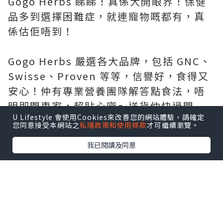
Gogo Herbs 睇睇！真係大開眼界！保健
品多到選擇困難症，就連寵物嘅都有，真
係估佢唔到！
Gogo Herbs 嚴選各大品牌，包括 GNC、
Swisse、Proven 等等，信譽好，食得又
安心！仲有專業營養團隊解答點食法，唔
明即問專家，超貼心㗎～送貨仲快過閃
U Lifestyle 會使用Cookies來改善您的網站體驗，請確定
電，試過朝早落單，下晝就收到！絕對係
您同意接受本網站之
私隱政策和使用條款
才可繼續瀏覽。
救急必備！
我已閱讀及同意
價錢真心平～我格過價！呢度成日做優
惠，好多產品仲平過藥房同萬寧㗎！網購
超方便，慳錢又慳力～仲有獨家著數同店
鋪清貨優惠！