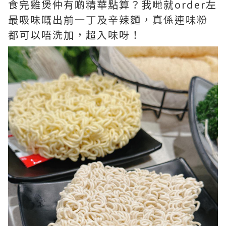
食完雞煲仲有啲精華點算？我哋就order左
最吸味嘅出前一丁及辛辣麵，真係連味粉
都可以唔洗加，超入味呀！