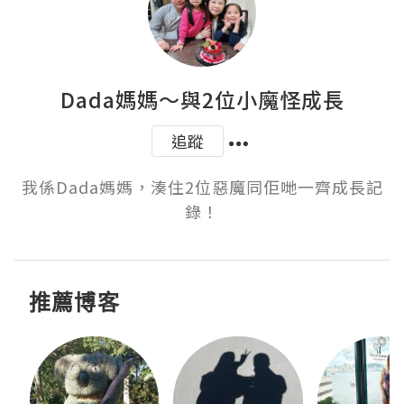
Dada媽媽～與2位小魔怪成長
追蹤
我係Dada媽媽，湊住2位惡魔同佢哋一齊成長記
錄！
推薦博客