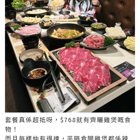
套餐真係超抵呀，$768就有齊曬雞煲嘅食
物！
而且每樣仲有得揀，平時食開雞煲都係辣