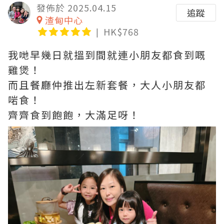
發佈於 2025.04.15
追蹤
渣甸中心
HK$768
我哋早幾日就搵到間就連小朋友都食到嘅
雞煲！
而且餐廳仲推出左新套餐，大人小朋友都
啱食！
齊齊食到飽飽，大滿足呀！