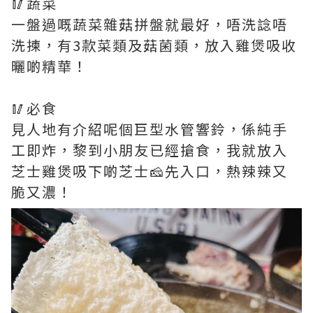
🥢蔬菜
一盤過嘅蔬菜雜菇拼盤就最好，唔洗諗唔
洗揀，有3款菜類及菇菌類，放入雞煲吸收
曬啲精華！
🥢必食
見人地有介紹呢個巨型水管響鈴，係純手
工即炸，黎到小朋友已經搶食，我就放入
芝士雞煲吸下啲芝士🧀先入口，熱辣辣又
脆又濃！