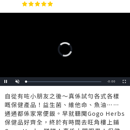
Video
Player
is
loading.
Remaining
-
0:00
Loaded
:
Pause
Unmute
Fullscre
0%
Time
自從有咗小朋友之後～真係試勻各式各樣
嘅保健產品！益生菌、維他命、魚油⋯⋯
通通都係家常便飯。早就聽聞Gogo Herbs
保健品好齊全，終於有時間去旺角樓上鋪