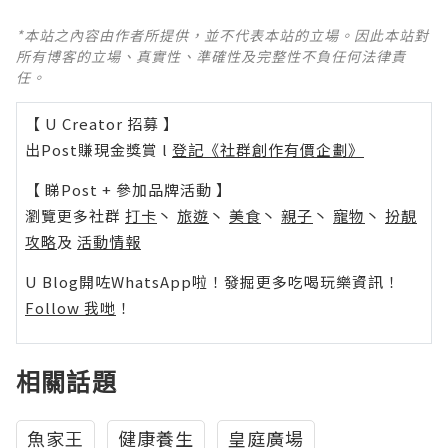
*本站之內容由作者所提供，並不代表本站的立場。因此本站對
所有博客的立場、真實性、準確性及完整性不負任何法律責
任。
【 U Creator 招募 】
出Post賺現金獎賞 l
登記《社群創作有價企劃》
【 睇Post + 參加品牌活動 】
瀏覽更多社群
打卡
丶
旅遊
丶
美食
丶
親子
丶
寵物
丶
扮靚
攻略
及
活動情報
U Blog開咗WhatsApp啦！發掘更多吃喝玩樂資訊！
Follow 我哋
！
相關話題
魚家王
健康養生
皇庭廣場