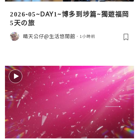
2026-05~DAY1~博多到埗篇~獨遊福岡
5天の旅
晴天公仔@生活悠閒館
1小時前