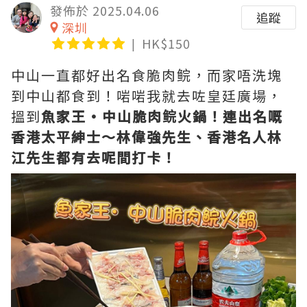
發佈於 2025.04.06
追蹤
深圳
HK$150
中山一直都好出名食脆肉鲩，而家唔洗塊
到中山都食到！啱啱我就去咗皇廷廣場，
搵到
魚家王·中山脆肉鲩火鍋！連出名嘅
香港太平紳士～林偉強先生、香港名人林
江先生都有去呢間打卡！