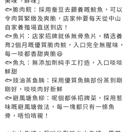
美味「鮮味」
🐟脆肉鲩：採用蚕豆去餵養嘅鯇魚，可以
令肉質緊緻及爽脆，店家仲要每天從中山
自家養殖場直送到店！
🐟魚片：店家招牌就係無骨魚片，精选養
育2個月嘅優質脆肉鯇，入口完全無腥味，
每一啖都香甜爽脆😆
🐟魚丸：無添加劑純手工打造，入口啖啖
鮮甜
🐟豉油蒸鱼腩：採用優質魚腩部份蒸到剛
剛好，啖啖肉好新鮮
🐟避風塘魚柳：呢個都係招牌菜，採用惹
味嘅避風塘做法，每一塊都只有一條魚
骨，唔怕啃親！