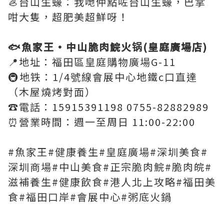
🦪台山生蠔：我哋仲點咗台山生蠔，巴掌
咁大隻，超肥美超鮮呀！
🐟魚家王·中山脆肉鯇火锅(皇庭廣場店)
📍地址：福田區皇庭購物廣場G-11
🚇地铁：1/4號線會展中心地鐵c口直達
（木屋燒烤對面）
☎️電話：15915391198 0755-82882989
⏰營業時間：週一至周日 11:00-22:00
#魚家王#健康養生#皇庭廣場#深圳美食#
深圳商場#中山美食#正宗脆肉鯇#脆肉皖#
滋補養生#健康飲食#港人北上攻略#福田美
食#福田口岸#會展中心#粥底火鍋