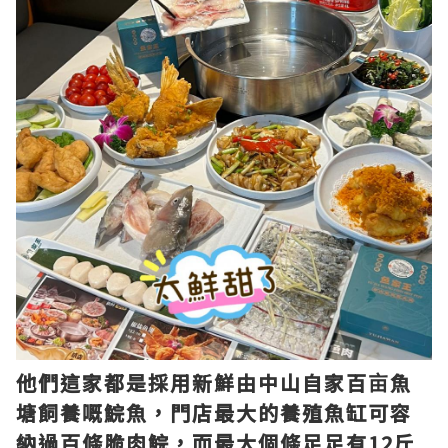
他們這家都是採用新鮮由中山自家百亩魚
塘飼養嘅鯇魚，門店最大的養殖魚缸可容
納過百條脆肉鯇，而最大個條足足有12斤