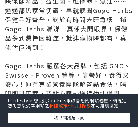
嘅保健產品！益生菌、維他命、魚油⋯⋯
通通都係家常便飯。早就聽聞Gogo Herbs
保健品好齊全，終於有時間去旺角樓上鋪
Gogo Herbs 睇睇！真係大開眼界！保健
品多到選擇困難症，就連寵物嘅都有，真
係估佢唔到！
Gogo Herbs 嚴選各大品牌，包括 GNC、
Swisse、Proven 等等，信譽好，食得又
安心！仲有專業營養團隊解答點食法，唔
明即問專家，超貼心㗎～送貨仲快過閃
U Lifestyle 會使用Cookies來改善您的網站體驗，請確定
電，試過朝早落單，下晝就收到！絕對係
您同意接受本網站之
私隱政策和使用條款
才可繼續瀏覽。
救急必備！
我已閱讀及同意
價錢真心平～我格過價！呢度成日做優