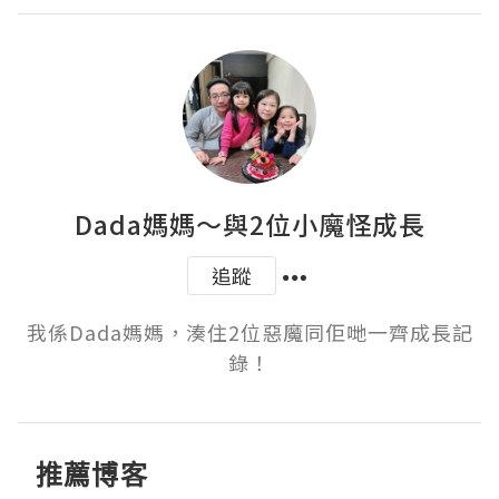
Dada媽媽～與2位小魔怪成長
追蹤
我係Dada媽媽，湊住2位惡魔同佢哋一齊成長記
錄！
推薦博客