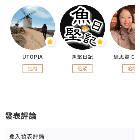
urnal
UTOPIA
魚堅日記
追蹤
追蹤
追蹤
發表評論
登入
發表評論