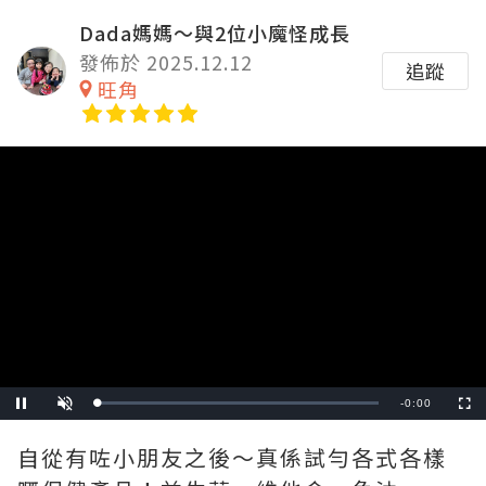
Dada媽媽～與2位小魔怪成長
發佈於 2025.12.12
追蹤
旺角
Video
Player
is
loading.
Remaining
-
0:00
Loaded
:
Pause
Unmute
Fullscre
0%
Time
自從有咗小朋友之後～真係試勻各式各樣