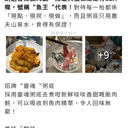
㗎，號稱“魚王“代表！
對待每一枱都係
「現點、現撈、現做」，而且粥底只用農
夫山泉水，食得有保證！
點擊圖片放大
+9
招牌“靈魂“粥底
採用靈魂粥底去煮咁新鮮啖啖香甜嘅脆肉
鯇，可以吸收到魚肉精華，令人回味無
窮！