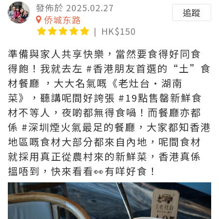
發佈於 2025.02.27
追蹤
侨城东路
HK$150
準備與家人共享快樂，當然要食得好同食
得飽！我就去左 #香港朋友首選的“土”食
材餐廳 ，大大名氣嘅《老灶台·湖南
菜》，聽講呢間好誇張 #19點售罄新鮮食
材不等人，夜啲都無得食喎！而餐廳亦都
係 #深圳煙火氣最足的餐廳，大家都知香港
地區嘅食材大部分都來自內地，呢間食材
就採用真正從農村來的新鮮菜，香港真係
搵唔到，快來看看👀有咩好食！