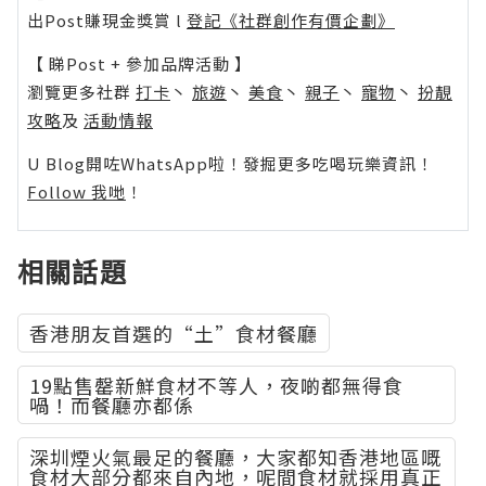
出Post賺現金獎賞 l
登記《社群創作有價企劃》
【 睇Post + 參加品牌活動 】
瀏覽更多社群
打卡
丶
旅遊
丶
美食
丶
親子
丶
寵物
丶
扮靚
攻略
及
活動情報
U Blog開咗WhatsApp啦！發掘更多吃喝玩樂資訊！
Follow 我哋
！
相關話題
香港朋友首選的“土”食材餐廳
19點售罄新鮮食材不等人，夜啲都無得食
喎！而餐廳亦都係
深圳煙火氣最足的餐廳，大家都知香港地區嘅
食材大部分都來自內地，呢間食材就採用真正