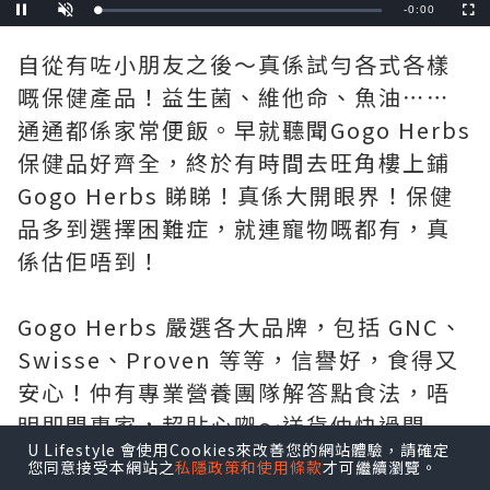
Remaining
-
1:09
Loaded
:
Pause
Unmute
Fullscre
0%
Time
自從有咗小朋友之後～真係試勻各式各樣
嘅保健產品！益生菌、維他命、魚油⋯⋯
通通都係家常便飯。早就聽聞Gogo Herbs
保健品好齊全，終於有時間去旺角樓上鋪
Gogo Herbs 睇睇！真係大開眼界！保健
品多到選擇困難症，就連寵物嘅都有，真
係估佢唔到！
Gogo Herbs 嚴選各大品牌，包括 GNC、
Swisse、Proven 等等，信譽好，食得又
安心！仲有專業營養團隊解答點食法，唔
明即問專家，超貼心㗎～送貨仲快過閃
U Lifestyle 會使用Cookies來改善您的網站體驗，請確定
電，試過朝早落單，下晝就收到！絕對係
您同意接受本網站之
私隱政策和使用條款
才可繼續瀏覽。