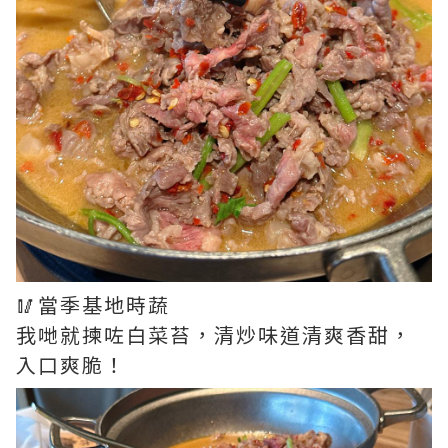
🥢當季基地時蔬
我哋就揀咗白菜苔，清炒味道清爽香甜，
入口爽脆！