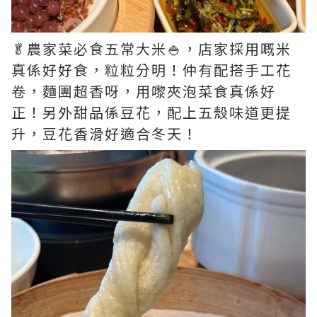
🥬農家菜必食五常大米🍚，店家採用嘅米
真係好好食，粒粒分明！仲有配搭手工花
卷，麵團超香呀，用嚟夾泡菜食真係好
正！另外甜品係豆花，配上五殼味道更提
升，豆花香滑好適合冬天！