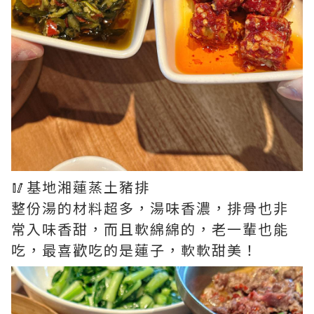
🥢基地湘蓮蒸土豬排
整份湯的材料超多，湯味香濃，排骨也非
常入味香甜，而且軟綿綿的，老一輩也能
吃，最喜歡吃的是蓮子，軟軟甜美！