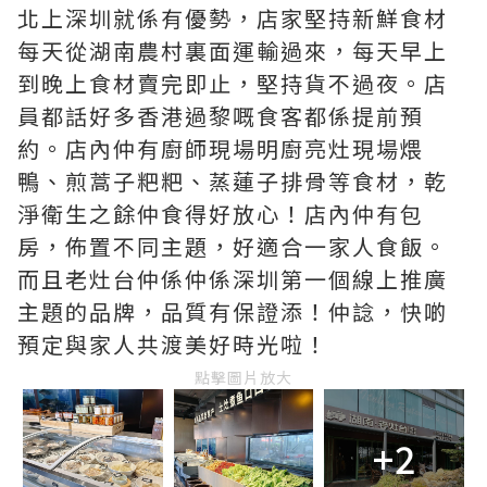
北上深圳就係有優勢，店家堅持新鮮食材
每天從湖南農村裏面運輸過來，每天早上
到晚上食材賣完即止，堅持貨不過夜。店
員都話好多香港過黎嘅食客都係提前預
約。店內仲有廚師現場明廚亮灶現場煨
鴨、煎蒿子粑粑、蒸蓮子排骨等食材，乾
淨衛生之餘仲食得好放心！店內仲有包
房，佈置不同主題，好適合一家人食飯。
而且老灶台仲係仲係深圳第一個線上推廣
主題的品牌，品質有保證添！仲諗，快啲
預定與家人共渡美好時光啦！
點擊圖片放大
+2