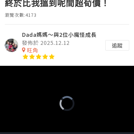
終於比我搵到呢間超荀價！
瀏覽次數:4173
Dada媽媽～與2位小魔怪成長
發佈於 2025.12.12
追蹤
旺角
Video
Player
is
loading.