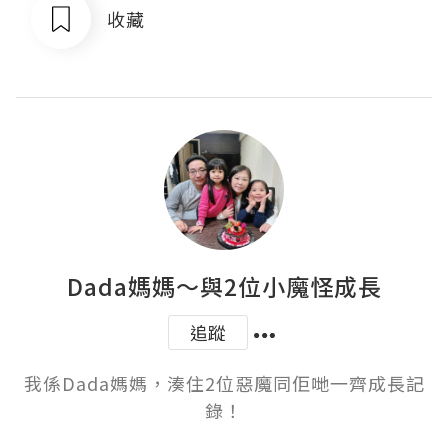
收藏
Dada媽媽～與2位小魔怪成長
追蹤
我係Dada媽媽，湊住2位惡魔同佢哋一齊成長記
錄！