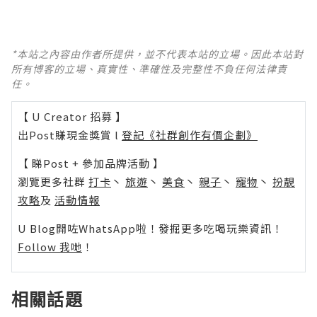
*本站之內容由作者所提供，並不代表本站的立場。因此本站對
所有博客的立場、真實性、準確性及完整性不負任何法律責
任。
【 U Creator 招募 】
出Post賺現金獎賞 l
登記《社群創作有價企劃》
【 睇Post + 參加品牌活動 】
瀏覽更多社群
打卡
丶
旅遊
丶
美食
丶
親子
丶
寵物
丶
扮靚
攻略
及
活動情報
U Blog開咗WhatsApp啦！發掘更多吃喝玩樂資訊！
Follow 我哋
！
相關話題