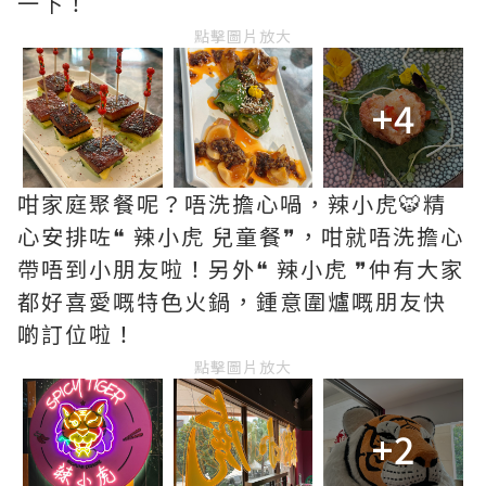
一下！
點擊圖片放大
+4
咁家庭聚餐呢？唔洗擔心喎，辣小虎🐯精
心安排咗❝ 辣小虎 兒童餐❞，咁就唔洗擔心
帶唔到小朋友啦！另外❝ 辣小虎 ❞仲有大家
都好喜愛嘅特色火鍋，鍾意圍爐嘅朋友快
啲訂位啦！
點擊圖片放大
+2