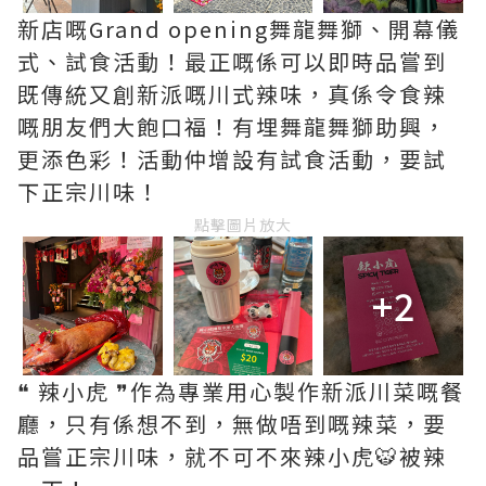
新店嘅Grand opening舞龍舞獅、開幕儀
式、試食活動！最正嘅係可以即時品嘗到
既傳統又創新派嘅川式辣味，真係令食辣
嘅朋友們大飽口福！有埋舞龍舞獅助興，
更添色彩！活動仲增設有試食活動，要試
下正宗川味！
點擊圖片放大
+2
❝ 辣小虎 ❞作為專業用心製作新派川菜嘅餐
廳，只有係想不到，無做唔到嘅辣菜，要
品嘗正宗川味，就不可不來辣小虎🐯被辣