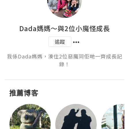
Dada媽媽～與2位小魔怪成長
追蹤
我係Dada媽媽，湊住2位惡魔同佢哋一齊成長記
錄！
推薦博客