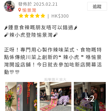
發佈於 2025.02.21
追蹤
愉景灣
HK$300
🌶️鍾意食辣嘅朋友唔可以錯過🌶️
🧨辣小虎登陸愉景灣🧨
正呀！專門用心製作辣味菜式、食物嘅特
點係傳統川菜上創新的❝ 辣小虎 ❞ 喺愉景
灣開設店舖！今日就去參加咗新店開幕活
動🎊🎊
點擊圖片放大
+2