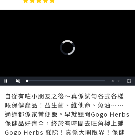
Video
Player
is
loading.
Remaining
-
0:00
Loaded
:
Pause
Unmute
Fullscre
0%
Time
自從有咗小朋友之後～真係試勻各式各樣
嘅保健產品！益生菌、維他命、魚油⋯⋯
通通都係家常便飯。早就聽聞Gogo Herbs
保健品好齊全，終於有時間去旺角樓上鋪
Gogo Herbs 睇睇！真係大開眼界！保健