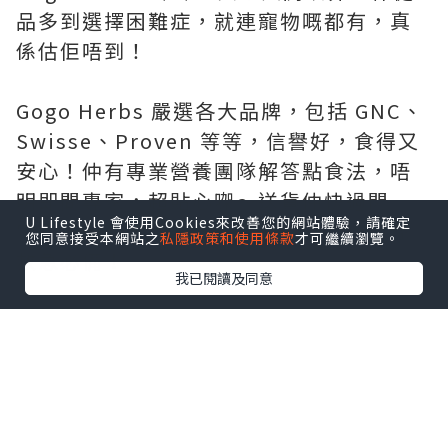
品多到選擇困難症，就連寵物嘅都有，真
係估佢唔到！
Gogo Herbs 嚴選各大品牌，包括 GNC、
Swisse、Proven 等等，信譽好，食得又
安心！仲有專業營養團隊解答點食法，唔
明即問專家，超貼心㗎～送貨仲快過閃
U Lifestyle 會使用Cookies來改善您的網站體驗，請確定
電，試過朝早落單，下晝就收到！絕對係
您同意接受本網站之
私隱政策和使用條款
才可繼續瀏覽。
救急必備！
我已閱讀及同意
價錢真心平～我格過價！呢度成日做優
惠，好多產品仲平過藥房同萬寧㗎！網購
超方便，慳錢又慳力～仲有獨家著數同店
鋪清貨優惠！