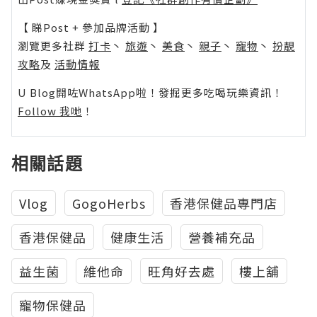
【 睇Post + 參加品牌活動 】
瀏覽更多社群
打卡
丶
旅遊
丶
美食
丶
親子
丶
寵物
丶
扮靚
攻略
及
活動情報
U Blog開咗WhatsApp啦！發掘更多吃喝玩樂資訊！
Follow 我哋
！
相關話題
Vlog
GogoHerbs
香港保健品專門店
香港保健品
健康生活
營養補充品
益生菌
維他命
旺角好去處
樓上舖
寵物保健品