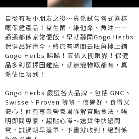
Loaded
:
Unmute
69.57%
自從有咗小朋友之後～真係試勻各式各樣
嘅保健產品！益生菌、維他命、魚油⋯⋯
通通都係家常便飯。早就聽聞Gogo Herbs
保健品好齊全，終於有時間去旺角樓上鋪
Gogo Herbs 睇睇！真係大開眼界！保健
品多到選擇困難症，就連寵物嘅都有，真
係估佢唔到！
Gogo Herbs 嚴選各大品牌，包括 GNC、
Swisse、Proven 等等，信譽好，食得又
安心！仲有專業營養團隊解答點食法，唔
明即問專家，超貼心㗎～送貨仲快過閃
電，試過朝早落單，下晝就收到！絕對係