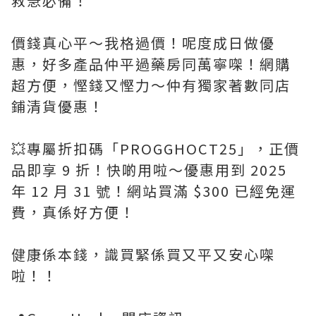
救急必備！
價錢真心平～我格過價！呢度成日做優
惠，好多產品仲平過藥房同萬寧㗎！網購
超方便，慳錢又慳力～仲有獨家著數同店
鋪清貨優惠！
💥專屬折扣碼「PROGGHOCT25」，正價
品即享 9 折！快啲用啦～優惠用到 2025
年 12 月 31 號！網站買滿 $300 已經免運
費，真係好方便！
健康係本錢，識買緊係買又平又安心㗎
啦！！