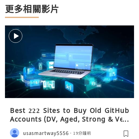
更多相關影片
Best 222 Sites to Buy Old GitHub
Accounts (DV, Aged, Strong & Veri
fied)
usasmartway5556
19分鐘前