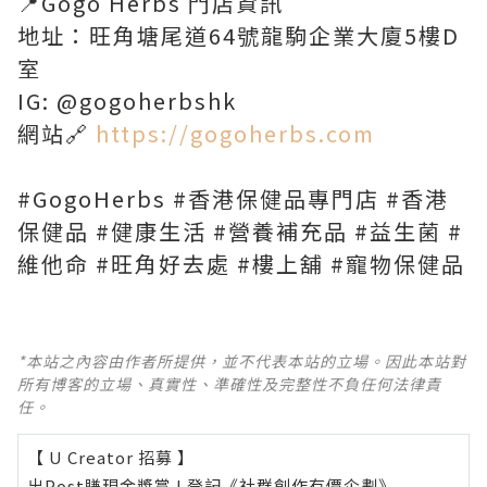
📍Gogo Herbs 門店資訊
地址：旺角塘尾道64號龍駒企業大廈5樓D
室
IG: @gogoherbshk
網站🔗
https://gogoherbs.com
#GogoHerbs #香港保健品專門店 #香港
保健品 #健康生活 #營養補充品 #益生菌 #
維他命 #旺角好去處 #樓上舖 #寵物保健品
*本站之內容由作者所提供，並不代表本站的立場。因此本站對
所有博客的立場、真實性、準確性及完整性不負任何法律責
任。
【 U Creator 招募 】
出Post賺現金獎賞 l
登記《社群創作有價企劃》