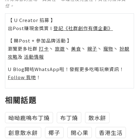
任。
【 U Creator 招募 】
出Post賺現金獎賞 l
登記《社群創作有價企劃》
【 睇Post + 參加品牌活動 】
瀏覽更多社群
打卡
丶
旅遊
丶
美食
丶
親子
丶
寵物
丶
扮靚
攻略
及
活動情報
U Blog開咗WhatsApp啦！發掘更多吃喝玩樂資訊！
Follow 我哋
！
相關話題
呦呦鹿鳴布丁燒
布丁燒
散水餅
創意散水餅
椰子
開心果
香港生活