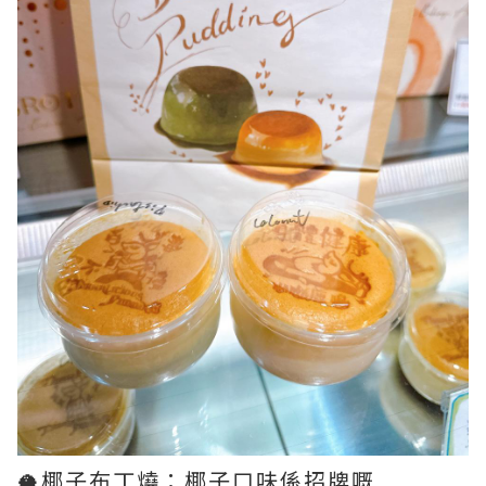
🥥椰子布丁燒：椰子口味係招牌嘅