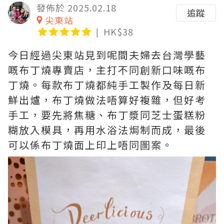
發佈於 2025.02.18
追蹤
尖東站
HK$38
今日經過尖東站見到呢間夫婦去台灣學藝
嘅布丁燒專賣店，主打不同創新口味嘅布
丁燒。每款布丁燒都純手工製作及每日新
鮮出爐，布丁燒做法唔算好複雜，但好考
手工，要先將焦糖、布丁漿同芝士蛋糕粉
糊放入模具，再用水浴法焗制而成，最後
可以係布丁燒面上印上唔同圖案。