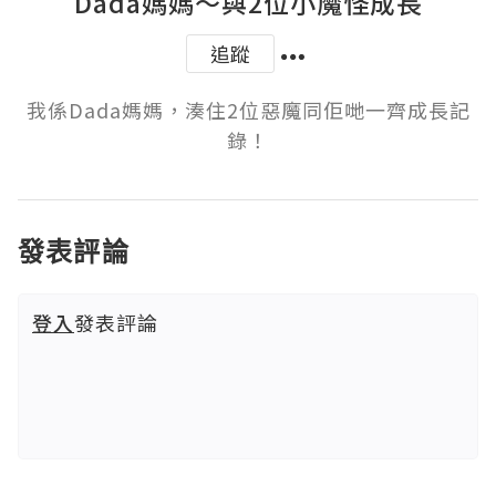
Dada媽媽～與2位小魔怪成長
追蹤
我係Dada媽媽，湊住2位惡魔同佢哋一齊成長記
錄！
發表評論
登入
發表評論