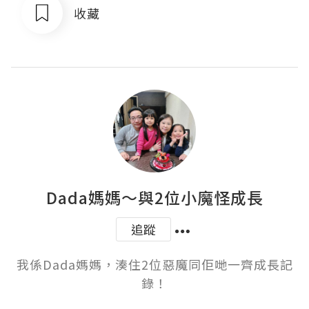
收藏
Dada媽媽～與2位小魔怪成長
追蹤
我係Dada媽媽，湊住2位惡魔同佢哋一齊成長記
錄！