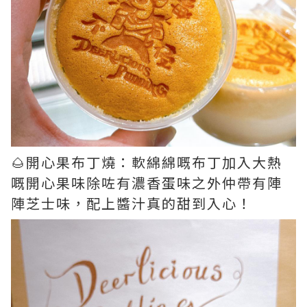
🌰開心果布丁燒：軟綿綿嘅布丁加入大熱
嘅開心果味除咗有濃香蛋味之外仲帶有陣
陣芝士味，配上醬汁真的甜到入心！