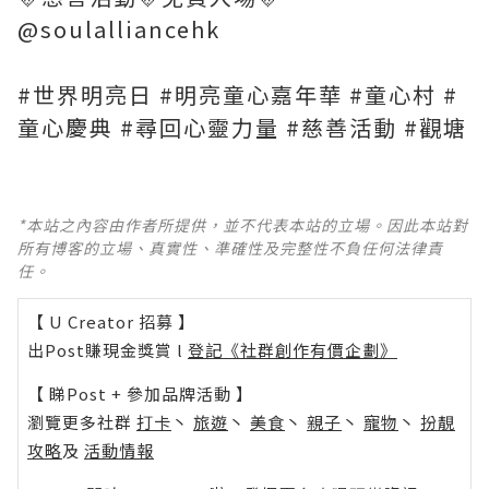
@soulalliancehk
#世界明亮日 #明亮童心嘉年華 #童心村 #
童心慶典 #尋回心靈力量 #慈善活動 #觀塘
*本站之內容由作者所提供，並不代表本站的立場。因此本站對
所有博客的立場、真實性、準確性及完整性不負任何法律責
任。
【 U Creator 招募 】
出Post賺現金獎賞 l
登記《社群創作有價企劃》
【 睇Post + 參加品牌活動 】
瀏覽更多社群
打卡
丶
旅遊
丶
美食
丶
親子
丶
寵物
丶
扮靚
攻略
及
活動情報