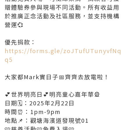
贈體驗券參與現場不同活動。所有收益用
於推廣正念活動及社區服務，並支持機構
營運💞
優先捐款：
https://forms.gle/zoJTufUTunyvfNq
q5
大家都Mark實日子📅齊齊去放電啦！
💕世界明亮日💕明亮童心嘉年華🎡
日期🗓️：2025年2月22日
時間⏰：1pm-9pm
地點📌：觀塘海濱道發現號01
🩷慈善活動🩷免費入場🩷