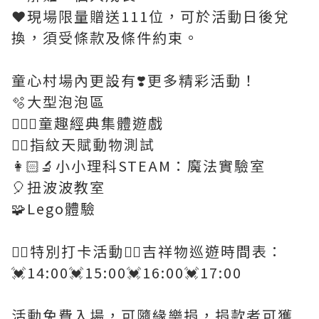
❤️現場限量贈送111位，可於活動日後兌
換，須受條款及條件約束。
童心村場內更設有❣️更多精彩活動！
🫧大型泡泡區
🤹🏻‍♀️童趣經典集體遊戲
🖐🏻指紋天賦動物測試
👩🏻‍🔬小小理科STEAM：魔法實驗室
🎈扭波波教室
🧩Lego體驗
❤️‍🔥特別打卡活動❤️‍🔥吉祥物巡遊時間表：
💓14:00💓15:00💓16:00💓17:00
活動免費入場，可隨緣樂捐，捐款者可獲