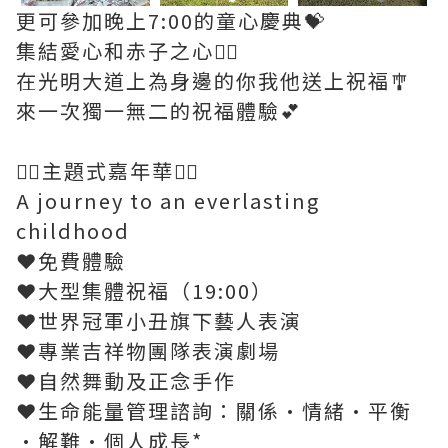
更可參加晚上7:00的童心慶典💝
集結愛心和赤子之心❤️‍🔥
在光明大道上為身邊的你我他送上祝福🎐
來一次獨一無二的祝福體驗💕
❤️‍🔥主題式嘉年華❤️‍🔥
A journey to an everlasting
childhood
❤️免費體驗
❤️大型集體祝福（19:00）
❤️世界冠軍小丑旗下藝人表演
❤️專業吉祥物團隊表演劇場
❤️自然舞動及正念手作
❤️生命能量管理諮詢：關係·情緒·平衡
·解難·個人成長*