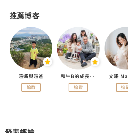
推薦博客
 Swan
暟媽與暟爸
和牛B的成長日記
文珊 ManS
追蹤
追蹤
追蹤
發表評論