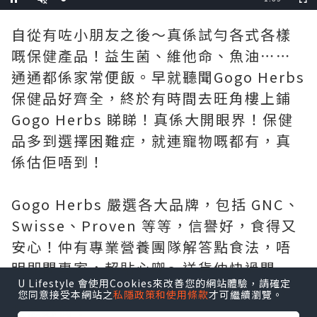
Loaded
:
Pause
Unmute
Fullscre
17.39%
Time
自從有咗小朋友之後～真係試勻各式各樣
嘅保健產品！益生菌、維他命、魚油⋯⋯
通通都係家常便飯。早就聽聞Gogo Herbs
保健品好齊全，終於有時間去旺角樓上鋪
Gogo Herbs 睇睇！真係大開眼界！保健
品多到選擇困難症，就連寵物嘅都有，真
係估佢唔到！
Gogo Herbs 嚴選各大品牌，包括 GNC、
Swisse、Proven 等等，信譽好，食得又
安心！仲有專業營養團隊解答點食法，唔
明即問專家，超貼心㗎～送貨仲快過閃
U Lifestyle 會使用Cookies來改善您的網站體驗，請確定
電，試過朝早落單，下晝就收到！絕對係
您同意接受本網站之
私隱政策和使用條款
才可繼續瀏覽。
救急必備！