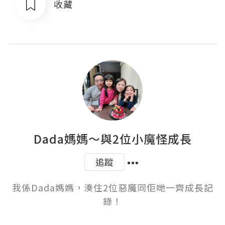
收藏
Dada媽媽～與2位小魔怪成長
追蹤
我係Dada媽媽，湊住2位惡魔同佢哋一齊成長記
錄！