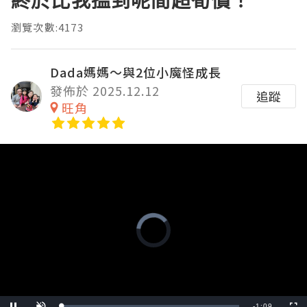
瀏覽次數:4173
Dada媽媽～與2位小魔怪成長
發佈於 2025.12.12
追蹤
旺角
Remaining
-
1:09