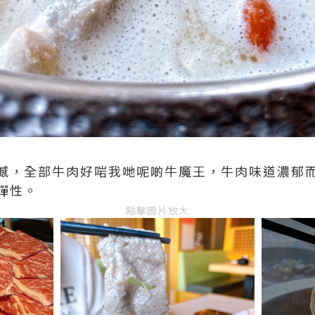
撼，全部牛肉好啱我哋呢啲牛魔王，牛肉味道濃郁
彈性。
點擊圖片放大