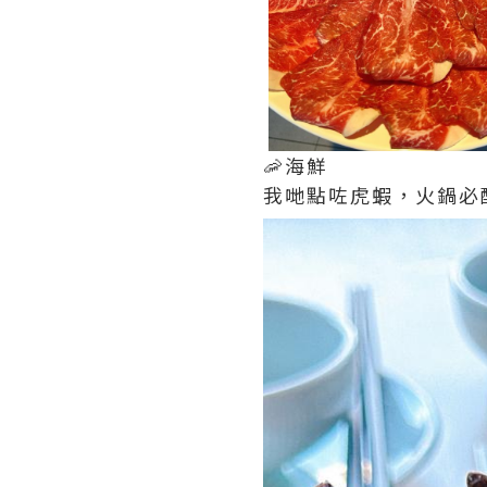
🦐海鮮
我哋點咗虎蝦，火鍋必