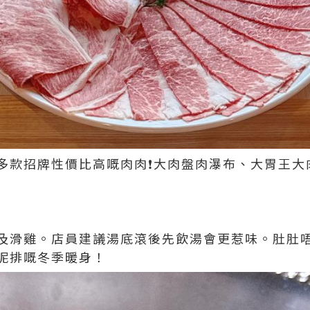
多款招牌性價比高嘅肉肉❗️大肉盤肉瀑布、大胃王
及滑雞。店員建議湯底滾後先飲湯會更惹味。肚肚
呢排嘅冬季暖身！