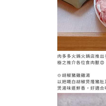
肉多多火鍋火鍋店推出
極之推介各位食肉獸😍
🍲胡椒豬雞雞湯
以把嘅白胡椒煲隆豬肚
煲湯味道鮮香，好適合