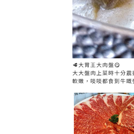
🥩大胃王大肉盤😋
大大盤肉上菜時十分震
軟嫩，啖啖都食到牛嘅