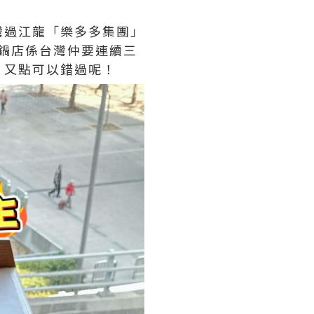
灣過江龍「樂多多集團」
火鍋店係台灣仲要連續三
）又點可以錯過呢！