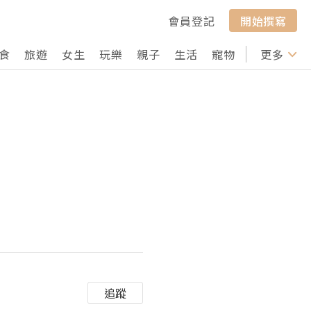
會員登記
開始撰寫
食
旅遊
女生
玩樂
親子
生活
寵物
行山
更多
打卡
追蹤