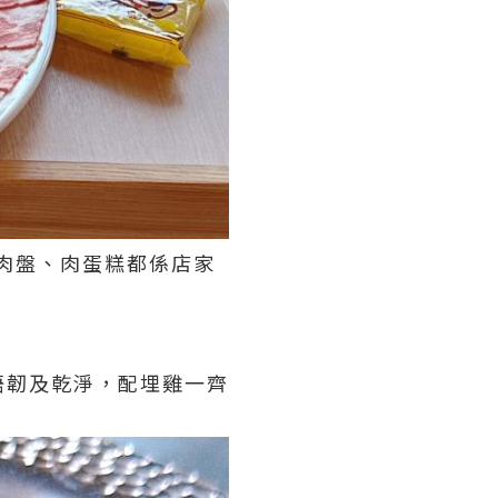
大肉盤、肉蛋糕都係店家
唔韌及乾淨，配埋雞一齊