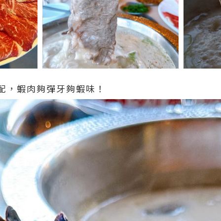
配，蝦肉夠彈牙夠蝦味！