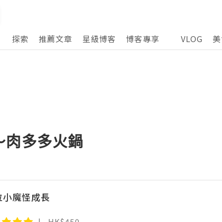
探索
推薦文章
星級博客
博客專享
VLOG
美
～肉多多火鍋
2位小魔怪成長
HK$450