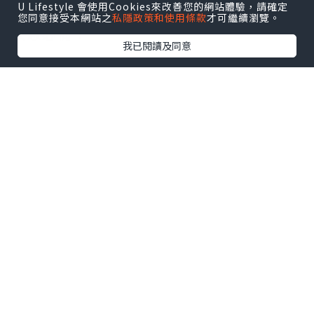
U Lifestyle 會使用Cookies來改善您的網站體驗，請確定
電，試過朝早落單，下晝就收到！絕對係
您同意接受本網站之
私隱政策和使用條款
才可繼續瀏覽。
救急必備！
我已閱讀及同意
價錢真心平～我格過價！呢度成日做優
惠，好多產品仲平過藥房同萬寧㗎！網購
超方便，慳錢又慳力～仲有獨家著數同店
鋪清貨優惠！
💥專屬折扣碼「PROGGHOCT25」，正價
品即享 9 折！快啲用啦～優惠用到 2025
年 12 月 31 號！網站買滿 $300 已經免運
費，真係好方便！
健康係本錢，識買緊係買又平又安心㗎
啦！！