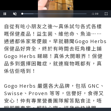
Remaining
-
1:08
Loaded
:
Pause
Unmute
Fullscre
34.78%
Time
自從有咗小朋友之後～真係試勻各式各樣
嘅保健產品！益生菌、維他命、魚油⋯⋯
通通都係家常便飯。早就聽聞Gogo Herbs
保健品好齊全，終於有時間去旺角樓上鋪
Gogo Herbs 睇睇！真係大開眼界！保健
品多到選擇困難症，就連寵物嘅都有，真
係估佢唔到！
Gogo Herbs 嚴選各大品牌，包括 GNC、
Swisse、Proven 等等，信譽好，食得又
安心！仲有專業營養團隊解答點食法，唔
明即問專家，超貼心㗎～送貨仲快過閃