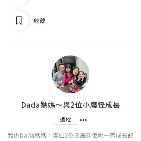
收藏
Dada媽媽～與2位小魔怪成長
追蹤
我係Dada媽媽，湊住2位惡魔同佢哋一齊成長記