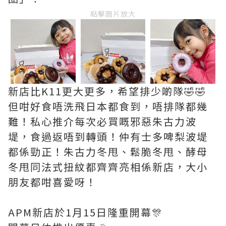
點擊圖片放大
新店比K11更大更多，希望排少啲隊🤣🤣
但咁好食唔洗飛日本都食到，唔排隊都幾
難！私心推介每次必買嘅邪惡朱古力波
堤，食過返唔到轉頭！仲有士多啤梨波堤
都係勁正！朱古力冬甩、鬆脆冬甩、酵母
冬甩同法式扭紋都齊齊亮相係新店，大小
朋友都咁喜愛呀！
APM新店於1月15日隆重開幕🎊