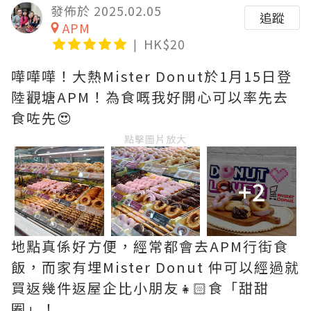
發佈於 2025.02.05
追蹤
APM
HK$20
嘩嘩嘩！大熱Mister Donut於1月15日登
陸觀塘APM！為食嘅我好開心可以率先去
食咗先😍
點擊圖片放大
+2
地點真係好方便，經常都會去APM行街食
飯，而家有埋Mister Donut 仲可以經過就
買返幾件返屋企比小朋友👧🏻食「甜甜
圈」！