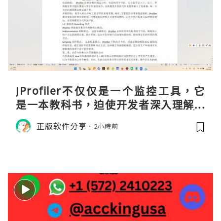
JProfiler不仅仅是一个监控工具，它
是一本教科书，迫使开发者深入理解JV
M的内存模型、垃圾回收机制和并发原
正版软件分享
2小時前
理。通过直观的可视化数据，它将抽象
的性能问题具象化为代码行号。对于一
名追求卓越的Java