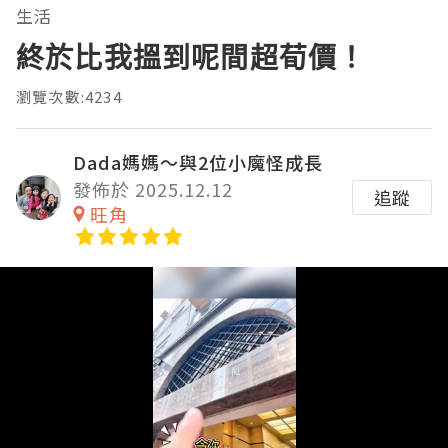
生活
終於比我搵到呢間超荀價！
瀏覽次數:4234
Dada媽媽～與2位小魔怪成長
發佈於 2025.12.12
追蹤
旺角