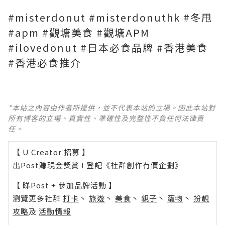
#misterdonut #misterdonuthk #冬甩
#apm #觀塘美食 #觀塘APM
#ilovedonut #日本必食品牌 #香港美食
#香港必食推介
*本站之內容由作者所提供，並不代表本站的立場。因此本站對
所有博客的立場、真實性、準確性及完整性不負任何法律責
任。
【 U Creator 招募 】
出Post賺現金獎賞 l
登記《社群創作有價企劃》
【 睇Post + 參加品牌活動 】
瀏覽更多社群
打卡
丶
旅遊
丶
美食
丶
親子
丶
寵物
丶
扮靚
攻略
及
活動情報