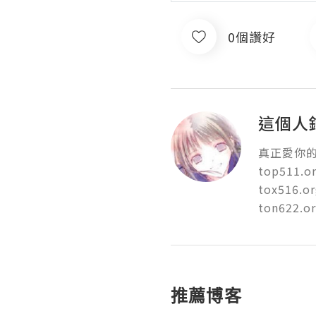
0個讚好
這個人
真正愛你的
top511.org
tox516.org
ton622.o
推薦博客