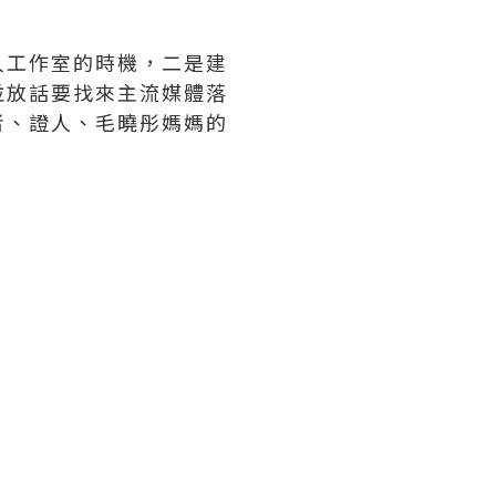
人工作室的時機，二是建
並放話要找來主流媒體落
者、證人、毛曉彤媽媽的
.
.
.
.
.
.
.
.
.
.
.
.
.
.
.
.
.
.
.
.
.
.
.
.
.
.
.
.
.
.
.
.
.
.
.
.
.
.
.
511.com,a17.put511.com,a18.put511.com,a19.put511.com,a20.put511.com,a21.p
m,a37.put511.com,a38.put511.com,a39.put511.com,a40.put511.com,a41.put511.c
ut511.com,a58.put511.com,a59.put511.com,a60.put511.com,a61.put511.com,a62.
om,a78.put511.com,a79.put511.com,a80.put511.com,a81.put511.com,a82.put511.
put511.com,a99.put511.com,a100.put511.com,a101.put511.com,a102.put511.com,
511.com,a118.put511.com,a119.put511.com,a120.put511.com,a121.put511.com,a
11.com,a137.put511.com,a138.put511.com,a139.put511.com,a140.put511.com,a1
1.com,a156.put511.com,a157.put511.com,a158.put511.com,a159.put511.com,a16
.com,a175.put511.com,a176.put511.com,a177.put511.com,a178.put511.com,a179.
om,a194.put511.com,a195.put511.com,a196.put511.com,a197.put511.com,a198.p