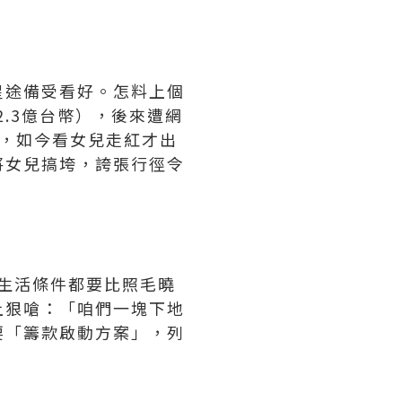
星途備受看好。怎料上個
.3億台幣），後來遭網
，如今看女兒走紅才出
將女兒搞垮，誇張行徑令
有生活條件都要比照毛曉
上狠嗆：「咱們一塊下地
要「籌款啟動方案」，列