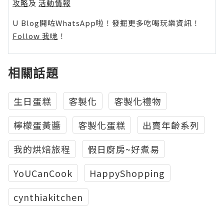
攻略
及
活動情報
U Blog開咗WhatsApp啦！發掘更多吃喝玩樂資訊！
Follow 我哋
！
相關話題
生日蛋糕
客製化
客製化禮物
檸檬蛋黃醬
客製化蛋糕
出賣年齡系列
我的烘焙旅程
假日廚房~好煮易
YoUCanCook
HappyShopping
cynthiakitchen