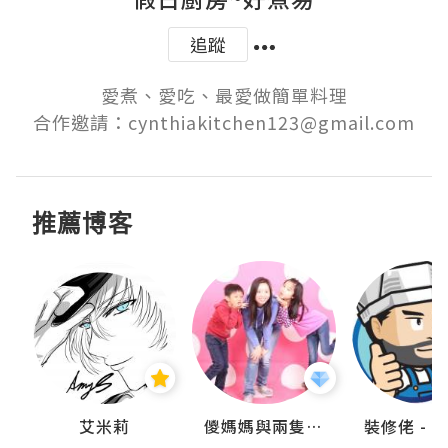
追蹤
愛煮、愛吃、最愛做簡單料理

合作邀請：cynthiakitchen123@gmail.com
推薦博客
點滴
艾米莉
儍媽媽與兩隻小魔怪之家