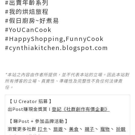
#出賣年齡系列
#我的烘焙旅程
#假日廚房~好煮易
#YoUCanCook
#HappyShopping,FunnyCook
#cynthiakitchen.blogspot.com
*本站之內容由作者所提供，並不代表本站的立場。因此本站對
所有博客的立場、真實性、準確性及完整性不負任何法律責
任。
【 U Creator 招募 】
出Post賺現金獎賞 l
登記《社群創作有價企劃》
【 睇Post + 參加品牌活動 】
瀏覽更多社群
打卡
丶
旅遊
丶
美食
丶
親子
丶
寵物
丶
扮靚