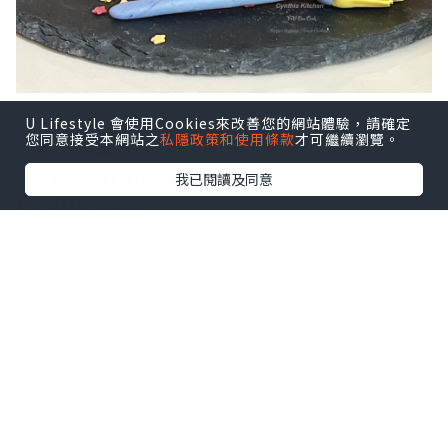
U Lifestyle 會使用Cookies來改善您的網站體驗，請確定
您同意接受本網站之
私隱政策和使用條款
才可繼續瀏覽。
#
五星糖藝師
#FiveStarSugarArtist
我已閱讀及同意
#Helloween
#萬聖節
#
我的烘焙旅程
#
假日廚房
~
好煮易
#YoUCanCook
#HappyShopping,FunnyCook
#cynthiakitchen.blogspot.com