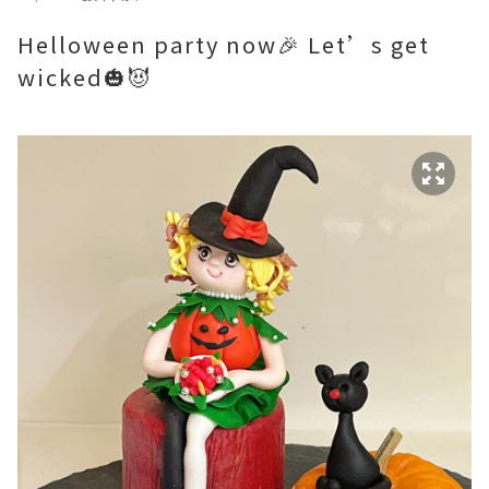
Helloween party now🎉 Let’s get
wicked🎃😈