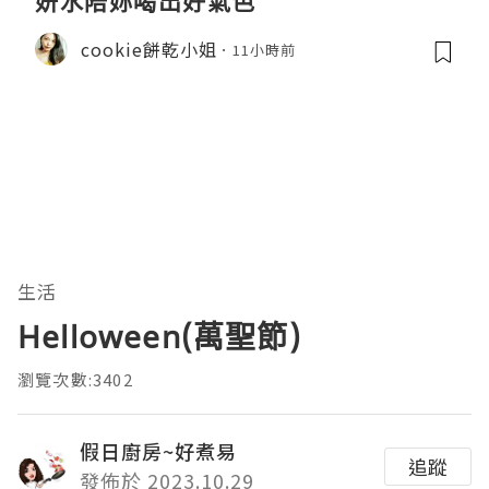
妍水陪妳喝出好氣色
cookie餅乾小姐
11小時前
生活
Helloween(萬聖節)
瀏覽次數:3402
假日廚房~好煮易
追蹤
發佈於 2023.10.29