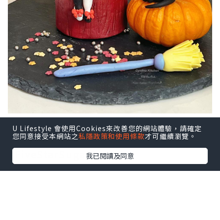
U Lifestyle 會使用Cookies來改善您的網站體驗，請確定
您同意接受本網站之
私隱政策和使用條款
才可繼續瀏覽。
#
五星糖藝師
#FiveStarSugarArtist
我已閱讀及同意
#Helloween
#萬聖節
#
我的烘焙旅程
#
假日廚房
~
好煮易