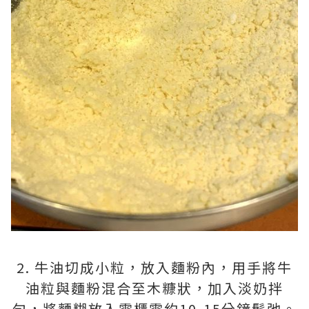
2. 牛油切成小粒，放入麵粉內，用手將牛
油粒與麵粉混合至木糠狀，加入淡奶拌
勻，將麵糊放入雪櫃雪約10-15分鐘鬆弛。