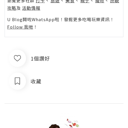
瀏覽更多社群
打卡
丶
旅遊
丶
美食
丶
親子
丶
寵物
丶
扮靚
攻略
及
活動情報
U Blog開咗WhatsApp啦！發掘更多吃喝玩樂資訊！
Follow 我哋
！
1個讚好
收藏