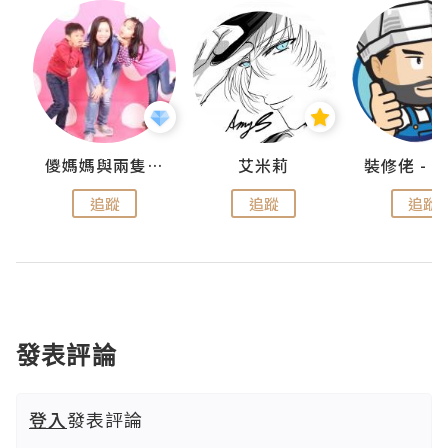
點滴
儍媽媽與兩隻小魔怪之家
艾米莉
追蹤
追蹤
追蹤
發表評論
登入
發表評論