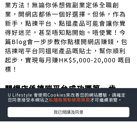
業方法！無論你係想做副業定係全職創
業，開網店都係一個好選擇。但係，作為
新手，點揀平台、點搵產品可能會讓你覺
得好迷茫，甚至唔知點開始。唔使驚！今
篇Blog會一步步教你點樣開網店賺錢，包
括揀啱平台同搵啱產品嘅貼士，幫你順利
起步，實現每月賺HK$5,000-20,000 嘅目
標！
開網店係揀啱平台成功嘅第一步
U Lifestyle 會使用Cookies來改善您的網站體驗，請確定
您同意接受本網站之
私隱政策和使用條款
才可繼續瀏覽。
開網店之前，揀啱平台好重要！以下係兩
我已閱讀及同意
個最Hit嘅選擇，特別適合香港新手：
Wix：香港人至愛，新手恩物