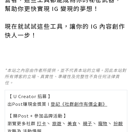
幫助你更快實現 IG 變現的夢想！
現在就試試這些工具，讓你的 IG 內容創作
快人一步！
*本站之內容由作者所提供，並不代表本站的立場。因此本站對
所有博客的立場、真實性、準確性及完整性不負任何法律責
任。
【 U Creator 招募 】
出Post賺現金獎賞 l
登記《社群創作有價企劃》
【 睇Post + 參加品牌活動 】
瀏覽更多社群
打卡
丶
旅遊
丶
美食
丶
親子
丶
寵物
丶
扮靚
攻略
及
活動情報