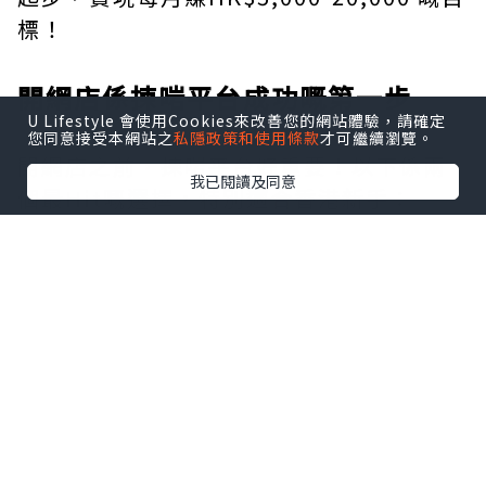
標！
開網店係揀啱平台成功嘅第一步
U Lifestyle 會使用Cookies來改善您的網站體驗，請確定
您同意接受本網站之
私隱政策和使用條款
才可繼續瀏覽。
開網店之前，揀啱平台好重要！以下係兩
我已閱讀及同意
個最Hit嘅選擇，特別適合香港新手：
Wix：香港人至愛，新手恩物
優勢
：拖放式設計，簡單易用，有免費
計劃（升級計劃月費約 HK$100-300）。
適合
：新手、想快速開店嘅人。
功能
：內建網店模組，可以自訂設計，
例如加產品圖、購物車同付款功能（支援
PayPal、Stripe）。