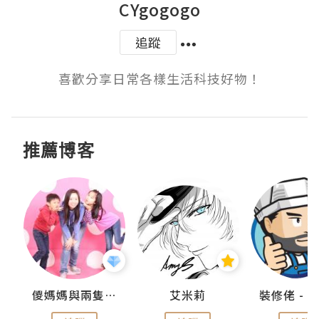
CYgogogo
追蹤
喜歡分享日常各樣生活科技好物！
推薦博客
點滴
儍媽媽與兩隻小魔怪之家
艾米莉