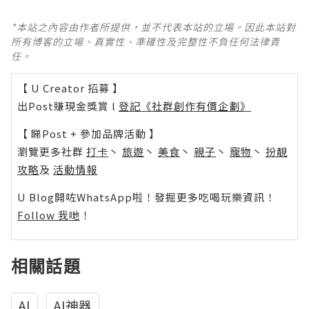
*本站之內容由作者所提供，並不代表本站的立場。因此本站對
所有博客的立場、真實性、準確性及完整性不負任何法律責
任。
【 U Creator 招募 】
出Post賺現金獎賞 l
登記《社群創作有價企劃》
【 睇Post + 參加品牌活動 】
瀏覽更多社群
打卡
丶
旅遊
丶
美食
丶
親子
丶
寵物
丶
扮靚
攻略
及
活動情報
U Blog開咗WhatsApp啦！發掘更多吃喝玩樂資訊！
Follow 我哋
！
相關話題
AI
AI神器