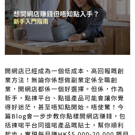
開網店已經成為一個低成本、高回報嘅創
業方法！無論你係想做副業定係全職創
業，開網店都係一個好選擇。但係，作為
新手，點揀平台、點搵產品可能會讓你覺
得好迷茫，甚至唔知點開始。唔使驚！今
篇Blog會一步步教你點樣開網店賺錢，包
括揀啱平台同搵啱產品嘅貼士，幫你順利
起步，實現每月賺HK$5,000-20,000 嘅目