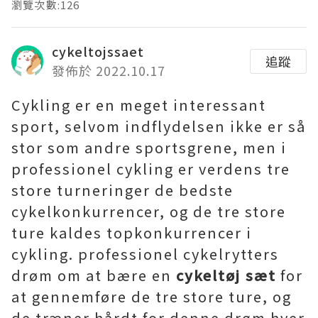
瀏覽次數:126
cykeltojssaet
追蹤
發佈於 2022.10.17
Cykling er en meget interessant
sport, selvom indflydelsen ikke er så
stor som andre sportsgrene, men i
professionel cykling er verdens tre
store turneringer de bedste
cykelkonkurrencer, og de tre store
ture kaldes topkonkurrencer i
cykling. professionel cykelrytters
drøm om at bære en
cykeltøj sæt
for
at gennemføre de tre store ture, og
de træner hårdt for denne drøm hver