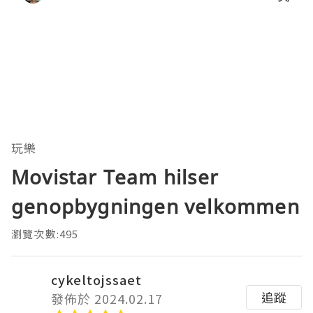
玩樂
Movistar Team hilser
genopbygningen velkommen
瀏覽次數:495
cykeltojssaet
追蹤
發佈於 2024.02.17