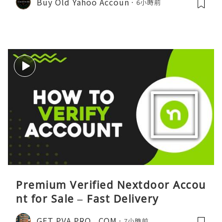
Buy Old Yahoo Accoun
6小時前
Premium Verified Nextdoor Accou
nt for Sale – Fast Delivery
GET PVA PRO . COM
7小時前