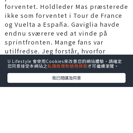
forventet. Holdleder Mas præsterede
ikke som forventet i Tour de France
og Vuelta a España. Gaviglia havde
endnu sværere ved at vinde på
sprintfronten. Mange fans var
utilfredse. Jeg forstår, hvorfor
spillernes præstationer er træg, men
U Lifestyle 會使用Cookies來改善您的網站體驗，請確定
您同意接受本網站之
私隱政策和使用條款
才可繼續瀏覽。
holdet bliver genopbygget i den nye
sæson, og det bliver en god sæson.
我已閱讀及同意
Holdet er fast besluttet på at
genintroducere Quintana som den
nye holdleder og danne en
hovedopstilling til Grand Tour for at
konkurrere med andre modstandere
på banen. At bære
Movistar