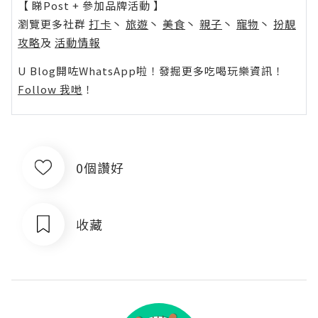
【 睇Post + 參加品牌活動 】
瀏覽更多社群
打卡
丶
旅遊
丶
美食
丶
親子
丶
寵物
丶
扮靚
攻略
及
活動情報
U Blog開咗WhatsApp啦！發掘更多吃喝玩樂資訊！
Follow 我哋
！
0個讚好
收藏