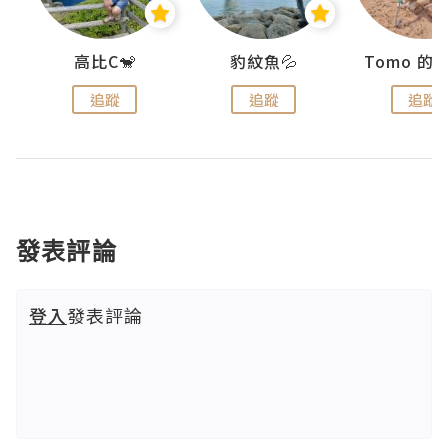
)
高比C🐒
豹紋魚💦
追蹤
追蹤
追蹤
發表評論
登入
發表評論