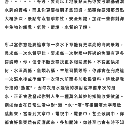
游。。。。。。等等，要到以上地景點首先你要考取基礎潛
水牌的資格，而且你更要得到多些知識，起碼你要知那景點
大概多深，景點有沒有季節性，安全知識，加深一些你對海
中生物的觸覺，氣候，環境，水質的了解。
所以當你愈是要追求每一次水下都能有更漂亮的海底景觀，
尋求每一次水質更佳，要求每一次對眼中經過的魚類有更多
認識時。你，便會不斷去尋找更多相關資料，不論氣候如
何，水溫高低，魚類名稱，生態習慣等等，你都會在完成這
一次潛水後或準備下一次潛水前而多加收集資料。這就是我
所指的“態度”，因每次潛水過後的檢討或準備來次的潛
水，正正會激發起你對人生一種莫名其妙的知識收集欲望。
例如你會在日常生活中對“海”“水”“潛”等相關潛水字眼敏
感起來，當看到文章中，電視中，電影中，甚至歌詞中，你
都會好像突然有反應起來，多加關注，你甚至也會有時不知