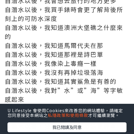
自潛水以後，我會想去旅行的地方更多
自潛水以後，我買手錶時會更了解背後所
刻上的可防水深度
自潛水以後，我知道澳洲大堡礁之什麼來
的
自潛水以後，我知道馬爾代夫在那
自潛水以後，我知道那裡是詩巴單
自潛水以後，我像染上毒癮一樣
自潛水以後，我沒有再掉垃圾落海
自潛水以後，我知道其實鯊魚是有善的
自潛水以後，我對”水”或”海”等字敏
感起來
自潛水以後，我坐飛機時更會懂得做平
U Lifestyle 會使用Cookies來改善您的網站體驗，請確定
您同意接受本網站之
私隱政策和使用條款
才可繼續瀏覽。
衡，甚至會不自覺自動做了
自潛水以後，我發覺浮潛比游泳更簡單
我已閱讀及同意