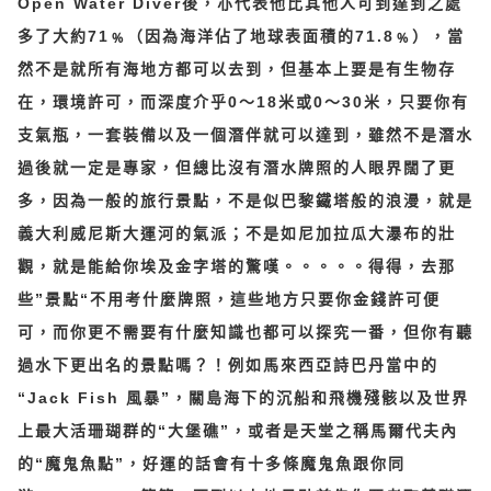
Open Water Diver後，亦代表他比其他人可到達到之處
多了大約71﹪（因為海洋佔了地球表面積的71.8﹪），當
然不是就所有海地方都可以去到，但基本上要是有生物存
在，環境許可，而深度介乎0～18米或0～30米，只要你有
支氣瓶，一套裝備以及一個潛伴就可以達到，雖然不是潛水
過後就一定是專家，但總比沒有潛水牌照的人眼界闊了更
多，因為一般的旅行景點，不是似巴黎鐵塔般的浪漫，就是
義大利威尼斯大運河的氣派；不是如尼加拉瓜大瀑布的壯
觀，就是能給你埃及金字塔的驚嘆。。。。。得得，去那
些”景點“不用考什麼牌照，這些地方只要你金錢許可便
可，而你更不需要有什麼知識也都可以探究一番，但你有聽
過水下更出名的景點嗎？！例如馬來西亞詩巴丹當中的
“Jack Fish 風暴”，關島海下的沉船和飛機殘骸以及世界
上最大活珊瑚群的“大堡礁”，或者是天堂之稱馬爾代夫內
的“魔鬼魚點”，好運的話會有十多條魔鬼魚跟你同