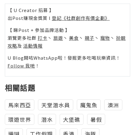
【 U Creator 招募 】
出Post賺現金獎賞 l
登記《社群創作有價企劃》
【 睇Post + 參加品牌活動 】
瀏覽更多社群
打卡
丶
旅遊
丶
美食
丶
親子
丶
寵物
丶
扮靚
攻略
及
活動情報
U Blog開咗WhatsApp啦！發掘更多吃喝玩樂資訊！
Follow 我哋
！
相關話題
馬來西亞
天堂潛水員
魔鬼魚
澳洲
環遊世界
潛水
大堡礁
暑假
珊瑚
工作假期
香港
海豚