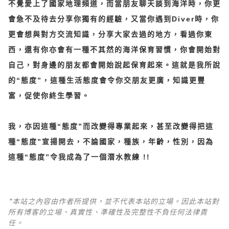
不覺愛上了國家地理頻道，而當朋友聊天談到海洋時，你更
會急不及待去分享你獨有的經驗，又當你遇到Diver時，你
更會想與對方交流知識，分享大家去過的地方，看過你東
西，還有你亦會有一種不其然的海洋保育習慣，你會開始對
自己，對身邊的朋友都會開始說起保育起來。這就是我所說
的“態度”，這種生活態度會令你交朋友更廣，知識更豐
富，促使你終生學習。
我，亦因這種“態度”而改變得專業起來，甚至改變得把這
種“態度”宣揚開去，不論國家，種族，年齡，性別，因為
這種“態度”令我成為了一個潛水教練 !!
*本站之內容由作者所提供，並不代表本站的立場。因此本站對
所有博客的立場、真實性、準確性及完整性不負任何法律責
任。