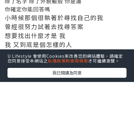
除了名字 除了外貌軀殼 你是誰
你確定你能回答嗎
小時候那個很執著於尋找自己的我
曾經很努力試著去找尋答案
想要找出什麼才是 我
我 又到底是個怎樣的人
林仔仔 本名林辰唏
U Lifestyle 會使用Cookies來改善您的網站體驗，請確定
您同意接受本網站之
私隱政策和使用條款
才可繼續瀏覽。
台灣一個非常吸引我的個性風女孩
有一天醒來 無意間心血來潮搜尋她的名字
我已閱讀及同意
一幀幀照片
想起第一眼看到她被她吸引的剎那
曾經決心要走個性風
曾經發誓要與世界不同
曾經努力從外型言談各方面改變自己
回憶湧至