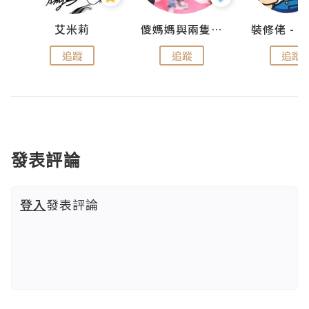
點滴
艾米莉
儍媽媽與兩隻小魔怪之家
追蹤
追蹤
追蹤
發表評論
登入
發表評論