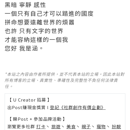
黑暗 寧靜 感性
一個只有自己才可以踏進的國度
拼命想要遠離世界的煩囂
也許 只有文字的世界
才能容納這樣的一個我
您好 我是涵。
*本站之內容由作者所提供，並不代表本站的立場。因此本站對
所有博客的立場、真實性、準確性及完整性不負任何法律責
任。
【 U Creator 招募 】
出Post賺現金獎賞 l
登記《社群創作有價企劃》
【 睇Post + 參加品牌活動 】
瀏覽更多社群
打卡
丶
旅遊
丶
美食
丶
親子
丶
寵物
丶
扮靚