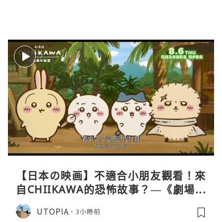
【日本の映画】不適合小朋友觀看！來
自CHIIKAWA的恐怖故事？—《劇場版
CHIIKAWA 人魚島的秘密》
UTOPIA
3小時前