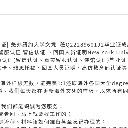
认证| 急办纽约大学文凭 薇Q2228960192毕业证
 留信认证 ，回国人员证明New York Universi
学历认证(留信认证、真实留服认证、使馆认证)毕业
、学生卡、雅思托福、回国人员证明、高仿教育部认证
外样板无数，能完美1:1还原海外各国大学degree
等毕业材料。我们每天都在更新海外文凭的样板，以求所
，我们都能竭诚为您服务：
或者回国马上就要找工作的；
楚流程、材料该如何准备甚至忘记办理的；