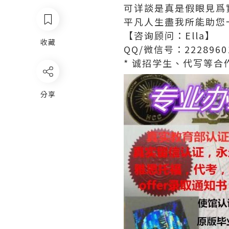
可详談是真是假眼見爲
平凡人生盡我所能助您
【咨询顾问：Ella】
收藏
QQ/微信号：2228960
* 诚招学生、代写等合作
分享