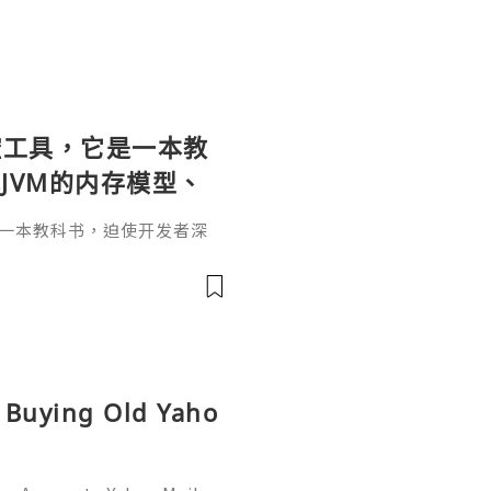
个监控工具，它是一本教
JVM的内存模型、
。通过直观的可视化
它是一本教科书，迫使开发者深
题具象化为代码行
和并发原理。通过直观的可视
代码行号。对于一名追求卓越
va
r是迈向高阶架构师的关键一步。
，而是冷静地打开JProfil
性能的互联网时代，JProfi
r Buying Old Yaho