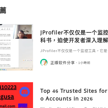
薦
JProfiler不仅仅是一
科书，迫使开发者深入理解
垃圾回收机制和并发原理
JProfiler不仅仅是一个监控工具，
数据，它将抽象的性能问
入理解JVM的内存模型、垃圾回收机制
化数据，它将抽象的性能问题具象化为
正版软件分享
号。对于一名追求卓越的Ja
1小時前
的Java工程师而言，掌握JProfile
当系统崩溃时，你不再是无助地重启服务器
er，用数据说话，精准手术。在追求极致
l
Top 46 Trusted Sites fo
o Accounts in 2026