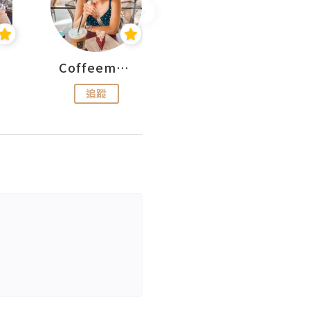
Coffeemeetjojo
艾華斯@鄭大小姐工房
追蹤
追蹤