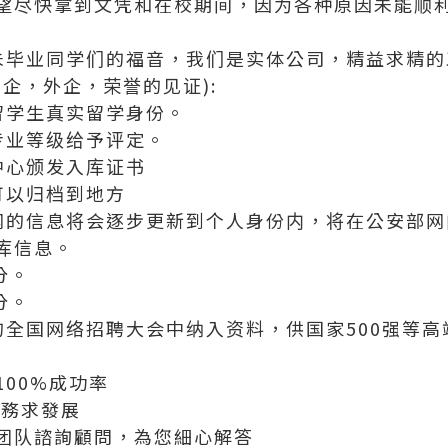
望尽快拿到文凭和在校期间，因为各种原因未能顺
科和未毕业同学们的福音，我们是实体公司，精益求精的工艺
企，外企，荣誉的见证):
留学生真实留学身份。
专业等级给予评定。
中心颁发入库证书
可以归档到地方
网的信息将会逐步更新到个人身份内，将在公安部网
库信息。
分。
分。
的全国网络招聘大会中纳入资料，供国家500强等
00%成功率
服務求發展
团队諮詢顧問，為您細心解答