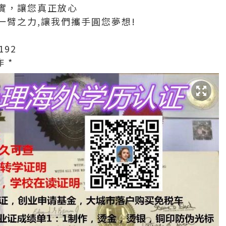
實，讓您真正放心
一臂之力,讓我們攜手圓您夢想!
192
 *