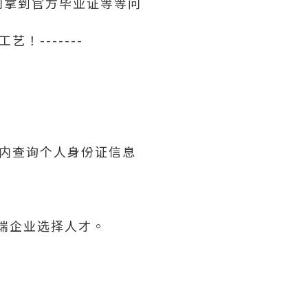
利拿到官方毕业证等等问
！-------
内查询个人身份证信息
高端企业选择人才。