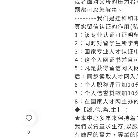
或者面对父母的压力希
题都可以您解决。
--------我们是挂
真实留信认证的作用(私
1：该专业认证可证明
2：同时对留学生所学
3：国家专业人才认证
4：这个入网证书并且
5：凡是获得留信网入
后，同步读取人才网入
6：个人职称评审加20
7：个人信誉贷款加10
8：在国家人才网主办
◆【誠.信.為.主】：
★本中心多年来保持着1
我們以質量求生存,以
0
有雄厚的實力，專業的