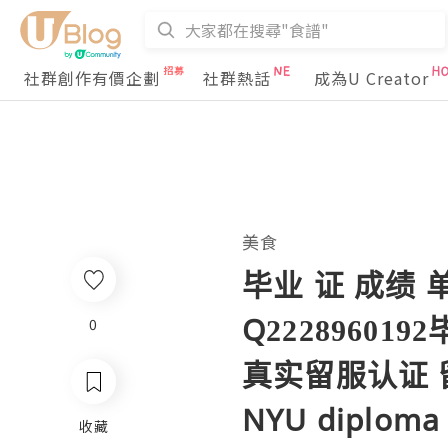
社群創作有價企劃
社群熱話
成為U Creator
美食
毕业 证 成绩 
Q2228960
0
真实留服认证 留信
NYU diploma
收藏