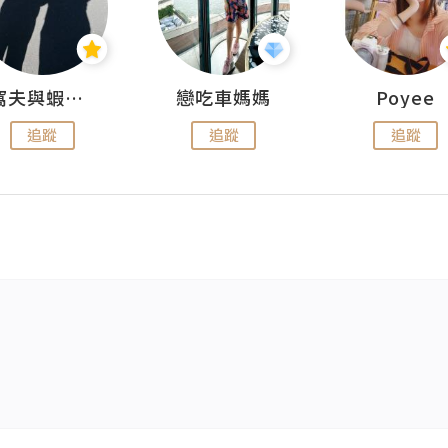
窩夫與蝦子餅
戀吃車媽媽
Poyee
追蹤
追蹤
追蹤