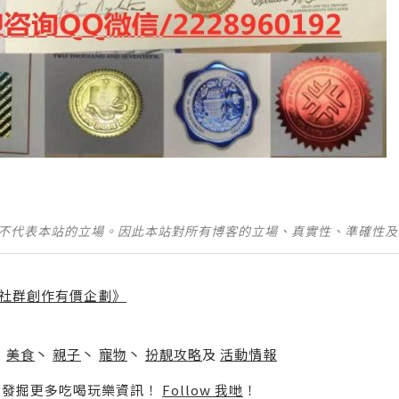
並不代表本站的立場。因此本站對所有博客的立場、真實性、準確性
社群創作有價企劃》
】
丶
美食
丶
親子
丶
寵物
丶
扮靚攻略
及
活動情報
p啦！發掘更多吃喝玩樂資訊！
Follow 我哋
！