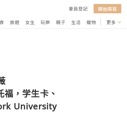
會員登記
開始撰寫
食
旅遊
女生
玩樂
親子
生活
寵物
行山
更多
打卡
薇
雅思托福，学生卡、
niversity