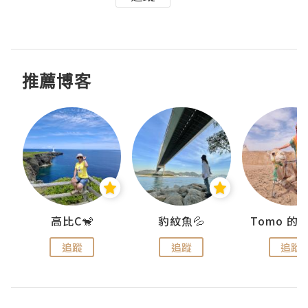
推薦博客
)
高比C🐒
豹紋魚💦
追蹤
追蹤
追蹤