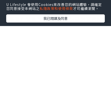
因回国时间过长，不清楚流程、材料该如
U Lifestyle 會使用Cookies來改善您的網站體驗，請確定
您同意接受本網站之
私隱政策和使用條款
才可繼續瀏覽。
何准备甚至忘记办理的；
或者面对父母的压力希望尽快拿到文凭和
我已閱讀及同意
在校期间，因为各种原因未能顺利拿到官
方毕业证等等问题都可以您解决。
--------我们是挂科和未毕业同学们的福
音，我们是实体公司，精益求精的工艺！--
-----
真实留信认证的作用(私企，外企，荣誉的
见证):
1：该专业认证可证明留学生真实留学身
份。
2：同时对留学生所学专业等级给予评定。
3：国家专业人才认证中心颁发入库证书
4：这个入网证书并且可以归档到地方