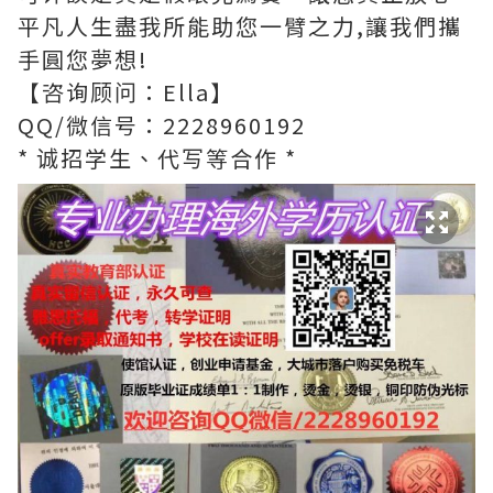
平凡人生盡我所能助您一臂之力,讓我們攜
手圓您夢想!
【咨询顾问：Ella】
QQ/微信号：2228960192
* 诚招学生、代写等合作 *