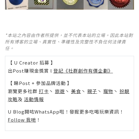
*本站之內容由作者所提供，並不代表本站的立場。因此本站對
所有博客的立場、真實性、準確性及完整性不負任何法律責
任。
【 U Creator 招募 】
出Post賺現金獎賞 l
登記《社群創作有價企劃》
【 睇Post + 參加品牌活動 】
瀏覽更多社群
打卡
丶
旅遊
丶
美食
丶
親子
丶
寵物
丶
扮靚
攻略
及
活動情報
U Blog開咗WhatsApp啦！發掘更多吃喝玩樂資訊！
Follow 我哋
！