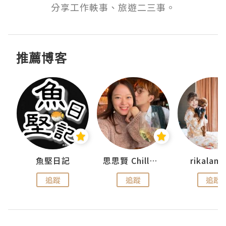
分享工作軼事、旅遊二三事。
推薦博客
urnal
魚堅日記
思思賢 ChillMyBabe
rikala
追蹤
追蹤
追蹤