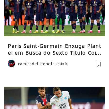
Paris Saint-Germain Enxuga Plant
el em Busca do Sexto Título Cons
ecutivo da Liga
camisadefutebol
3小時前