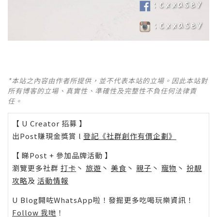
*本站之內容由作者所提供，並不代表本站的立場。因此本站對
所有博客的立場、真實性、準確性及完整性不負任何法律責
任。
【 U Creator 招募 】
出Post賺現金獎賞 l
登記《社群創作有價企劃》
【 睇Post + 參加品牌活動 】
瀏覽更多社群
打卡
丶
旅遊
丶
美食
丶
親子
丶
寵物
丶
扮靚
攻略
及
活動情報
U Blog開咗WhatsApp啦！發掘更多吃喝玩樂資訊！
Follow 我哋
！