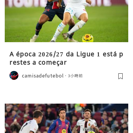
A época 2026/27 da Ligue 1 está p
restes a começar
camisadefutebol
3小時前