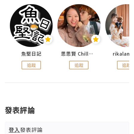
urnal
魚堅日記
思思賢 ChillMyBabe
rikala
追蹤
追蹤
追蹤
發表評論
登入
發表評論