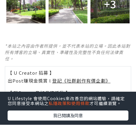
+3
*本站之內容由作者所提供，並不代表本站的立場。因此本站對
所有博客的立場、真實性、準確性及完整性不負任何法律責
任。
【 U Creator 招募 】
出Post賺現金獎賞 l
登記《社群創作有價企劃》
【 睇Post + 參加品牌活動 】
U Lifestyle 會使用Cookies來改善您的網站體驗，請確定
瀏覽更多社群
打卡
丶
旅遊
丶
美食
丶
親子
丶
寵物
丶
扮靚
您同意接受本網站之
私隱政策和使用條款
才可繼續瀏覽。
攻略
及
活動情報
我已閱讀及同意
U Blog開咗WhatsApp啦！發掘更多吃喝玩樂資訊！
Follow 我哋
！