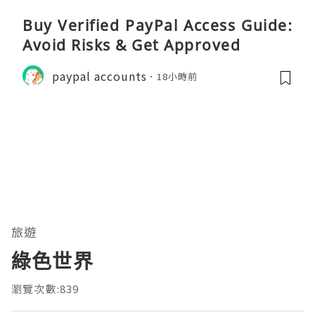
Buy Verified PayPal Access Guide:
Avoid Risks & Get Approved
paypal accounts
18小時前
旅遊
綠色世界
瀏覽次數:839