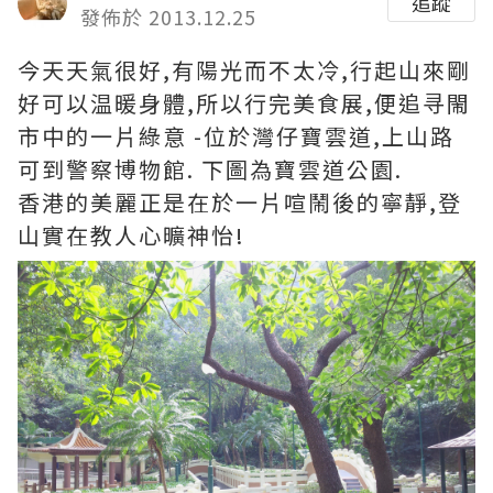
追蹤
發佈於 2013.12.25
今天天氣很好,有陽光而不太冷,行起山來剛
好可以温暖身體,所以行完美食展,便追寻閙
市中的一片綠意 -位於灣仔寶雲道,上山路
可到警察博物館. 下圖為寶雲道公園.
香港的美麗正是在於一片喧鬧後的寧靜,登
山實在教人心曠神怡!