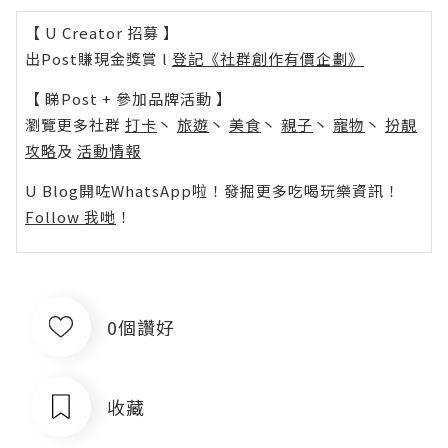
【 U Creator 招募 】
出Post賺現金獎賞 l
登記《社群創作有價企劃》
【 睇Post + 參加品牌活動 】
瀏覽更多社群
打卡
丶
旅遊
丶
美食
丶
親子
丶
寵物
丶
扮靚
攻略
及
活動情報
U Blog開咗WhatsApp啦！發掘更多吃喝玩樂資訊！
Follow 我哋
！
0個讚好
收藏