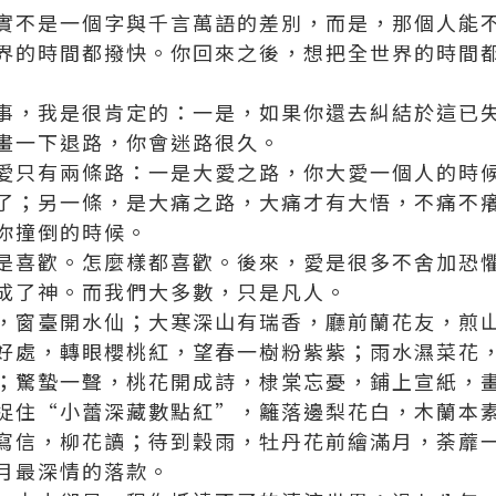
實不是一個字與千言萬語的差別，而是，那個人能
界的時間都撥快。你回來之後，想把全世界的時間
事，我是很肯定的：一是，如果你還去糾結於這已
畫一下退路，你會迷路很久。
愛只有兩條路：一是大愛之路，你大愛一個人的時
了；另一條，是大痛之路，大痛才有大悟，不痛不
你撞倒的時候。
是喜歡。怎麼樣都喜歡。後來，愛是很多不舍加恐
成了神。而我們大多數，只是凡人。
，窗臺開水仙；大寒深山有瑞香，廳前蘭花友，煎
好處，轉眼櫻桃紅，望春一樹粉紫紫；雨水濕菜花
；驚蟄一聲，桃花開成詩，棣棠忘憂，鋪上宣紙，
捉住“小蕾深藏數點紅”，籬落邊梨花白，木蘭本
寫信，柳花讀；待到穀雨，牡丹花前繪滿月，荼蘼
月最深情的落款。