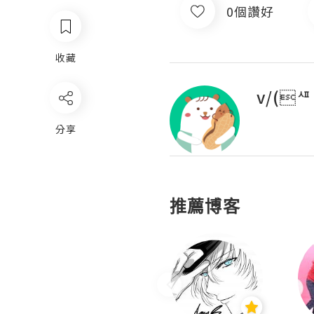
0個讚好
收藏
v/(ᄺ
分享
推薦博客