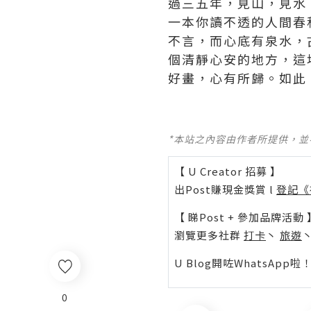
過三五年，見山，見水
一本你讀不透的人間春
不言，而心底有泉水，
個清靜心安的地方，這
好畫，心有所歸。如此
*本站之內容由作者所提供，
【 U Creator 招募 】
出Post賺現金獎賞 l
登記《
【 睇Post + 參加品牌活動 
瀏覽更多社群
打卡
丶
旅遊
U Blog開咗WhatsAp
0