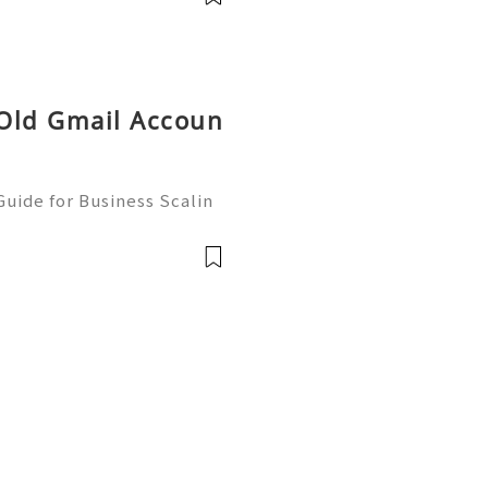
ium Quality at Getpvapr
 Old Gmail Accoun
uide for Business Scalin
: @usagoodservicesit ➤ W
: usagoodservicesit@gmai