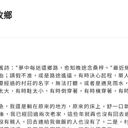
故鄉
舊詩："夢中每迷還鄉路，愈知晚途念桑梓。"最近
由；請假不准，或是路途遙遠。有時決心起程，單
要經過的村莊的名字，無法打聽。或者是遇見雨水
太大，有時鞋太小，有時倒穿著，有時橫穿著，有
急，我還是躺在原來的地方，原來的床上，舒一口
以後，我已經回過兩次老家，這些年就再也沒有回去
沒有親人，回去連給我做飯的人也沒有了。二是，