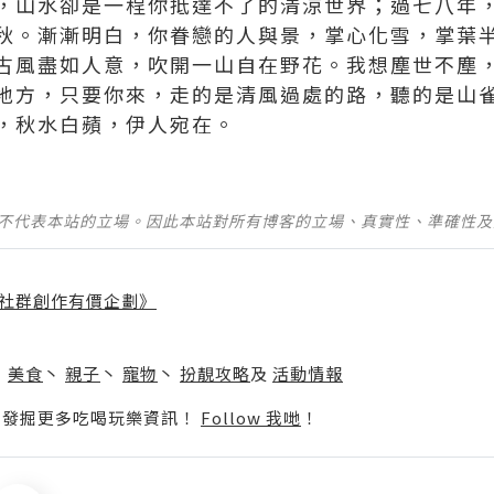
，山水卻是一程你抵達不了的清涼世界；過七八年
秋。漸漸明白，你眷戀的人與景，掌心化雪，掌葉
古風盡如人意，吹開一山自在野花。我想塵世不塵
地方，只要你來，走的是清風過處的路，聽的是山
，秋水白蘋，伊人宛在。
並不代表本站的立場。因此本站對所有博客的立場、真實性、準確性
社群創作有價企劃》
】
丶
美食
丶
親子
丶
寵物
丶
扮靚攻略
及
活動情報
p啦！發掘更多吃喝玩樂資訊！
Follow 我哋
！