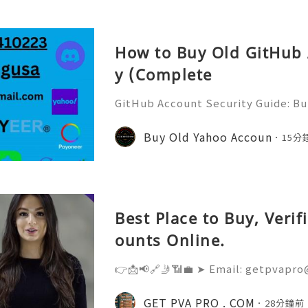
How to Buy Old GitHub 
y (Complete
GitHub Account Security Guide: Bui
Protect Your Developer Identity Gi
d's leading platforms for softwar
Buy Old Yahoo Accoun
15分
ration. Millions of develo
Best Place to Buy, Veri
ounts Online.
👉📩📢🔗🤳📶💼 ➤ Email: getpvapro
💼 ➤ WhatsApp: +‪1 (201) 936-5345 
@Getpvapro 👉📩📢🔗🤳📶💼 ➤ Webs
GET PVA PRO . COM
28分鐘前