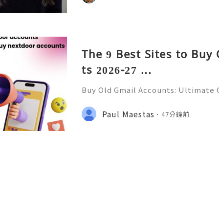
Verified Nextdoor Accounts – Prem
The 9 Best Sites to Buy
ts 2026-27 ...
Buy Old Gmail Accounts: Ultimate G
g & Marketing Success ➤ Telegram
hatsApp: +1(352)270-0568 ➤ Email
Paul Maestas
47分鐘前
l.co Meta Description: Looking