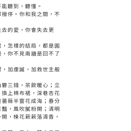
不能聽到，聽懂。
都撥停。你和我之間，不
失去的愛，你會失去更
候，怎樣的結局，都是圓
癢，你不見南牆是回不了
懼，加虔誠，加救世主般
山礬三錢，茶飲暖心；立
，換上棉布裙，深巷杏花
畫薔薇半窗花成海；春分
素豔，風吹膩粉開；清明
一開，楝花蔌蔌落清香，