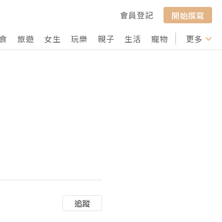
會員登記
開始撰寫
食
旅遊
女生
玩樂
親子
生活
寵物
行山
更多
打卡
追蹤