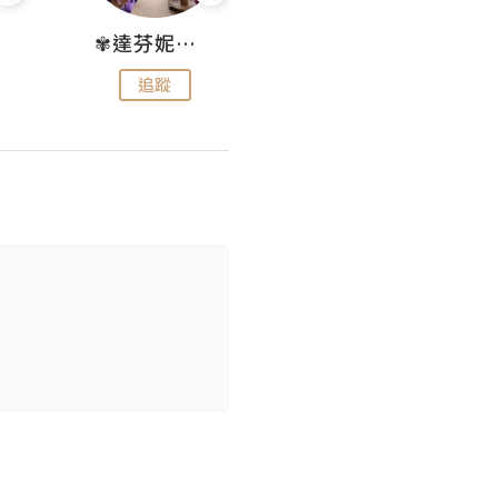
✾達芬妮•愛孩子•愛生活✾
wendysugar享受生活gogogo
追蹤
追蹤