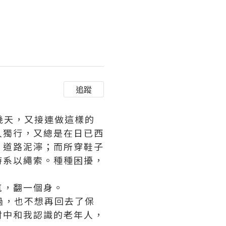
追蹤
幾天，又接連做這樣的
人獨行，又總是在日已西
，道路泥濘；而所穿鞋子
時系以繩索。種種困擾，
氣，翻一個身。
過，也不想再回去了
保
村中和我認識的老年人，