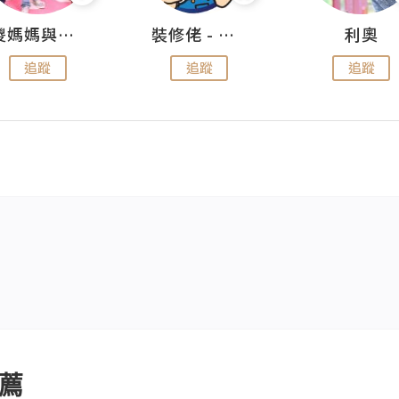
儍媽媽與兩隻小魔怪之家
裝修佬 - 香港一站式網上裝修平台
利奧
追蹤
追蹤
追蹤
薦