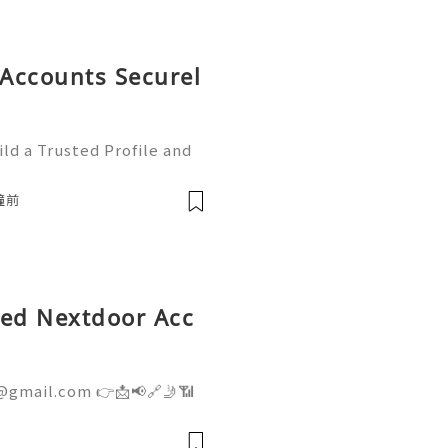
Accounts Securel
ld a Trusted Profile and
tHub is one of the worl
e development and collabo
鐘前
fied Nextdoor Acc
@gmail.com 👉📩📢🔗🤳📶
👉📩📢🔗🤳📶💼 ➤ Telegram:
ite: getpvapro.com Buy