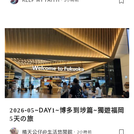
2026-05~DAY1~博多到埗篇~獨遊福岡
5天の旅
晴天公仔@生活悠閒館
2小時前