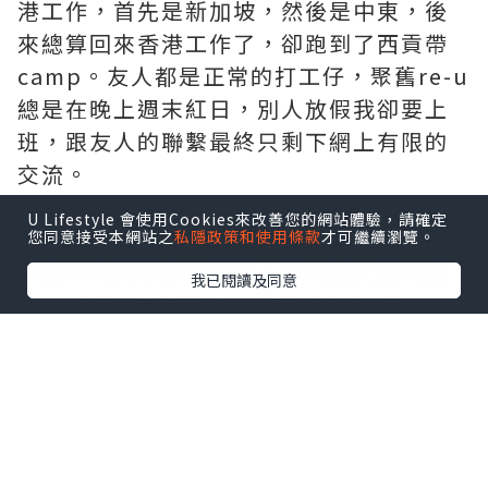
港工作，首先是新加坡，然後是中東，後
來總算回來香港工作了，卻跑到了西貢帶
camp。友人都是正常的打工仔，聚舊re-u
總是在晚上週末紅日，別人放假我卻要上
班，跟友人的聯繫最終只剩下網上有限的
交流。
U Lifestyle 會使用Cookies來改善您的網站體驗，請確定
近月來參加一次又一次的舊同學聚會，與
您同意接受本網站之
私隱政策和使用條款
才可繼續瀏覽。
那些年的同學多年不見，卻未減大家的情
我已閱讀及同意
誼。「好耐無見啦！」「你終於蒲頭
啦？」是大家看見我的第一個反應，然後
是滔滔不絕的互相報告近況。每段對話中
一定不能不提及的，必定是大家的感情生
活。畢業了十個年頭，大家的年齡都三十
有幾了，不過，就算年紀相若，大家的感