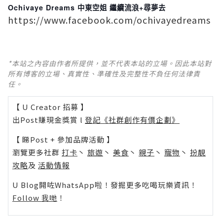
Ochivaye Dreams 中東空姐 繼續流浪+尋夢去
https://www.facebook.com/ochivayedreams
*本站之內容由作者所提供，並不代表本站的立場。因此本站對
所有博客的立場、真實性、準確性及完整性不負任何法律責
任。
【 U Creator 招募 】
出Post賺現金獎賞 l
登記《社群創作有價企劃》
【 睇Post + 參加品牌活動 】
瀏覽更多社群
打卡
丶
旅遊
丶
美食
丶
親子
丶
寵物
丶
扮靚
攻略
及
活動情報
U Blog開咗WhatsApp啦！發掘更多吃喝玩樂資訊！
Follow 我哋
！