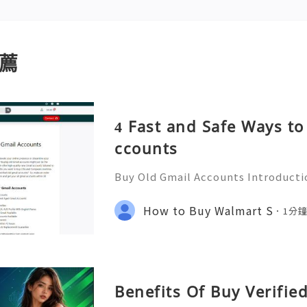
薦
4 Fast and Safe Ways to
ccounts
Buy Old Gmail Accounts Introducti
counts? Are you looking to enhanc
expand your marketing strategies? 
How to Buy Walmart S
1分
could be the secret wea
Benefits Of Buy Verifi