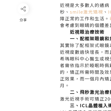
近視是大多數人的通病
秒、
smile激光矯視
、
障正常的工作和生活。
分享
會考慮到眼睛的個體差
近視眼治療技術
一、配框架眼鏡和
其實除了配框架式眼鏡
近視度數過快增長，而
希瑪眼科中心醫生或視
者需依指示於睡眠時佩
的，矯正所需時間及效
正效果，而一個月內矯
月。
二、飛秒激光治療
激光近視手術可矯正200
三、ICL晶體植入