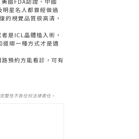
、美國FDA認證、中國
及明星名人都曾經做過
恢復的視覺品質很高清，
者是ICL晶體植入術，
知道哪一種方式才是適
網路預約方能看診，可有
及完整性不負任何法律責任。