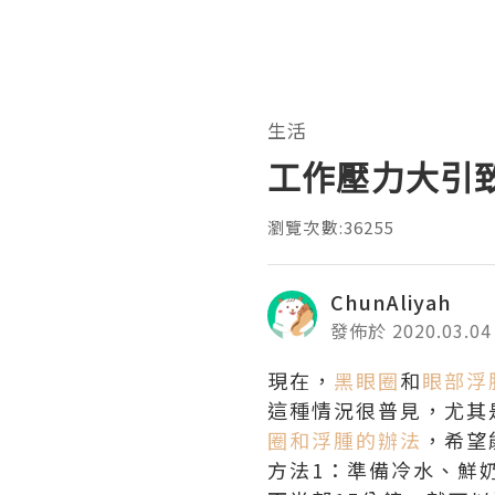
生活
工作壓力大引
瀏覽次數:36255
ChunAliyah
發佈於 2020.03.04
現在，
黑眼圈
和
眼部浮
這種情況很普見，尤其
圈和浮腫的辦法
，希望
方法1：準備冷水、鮮