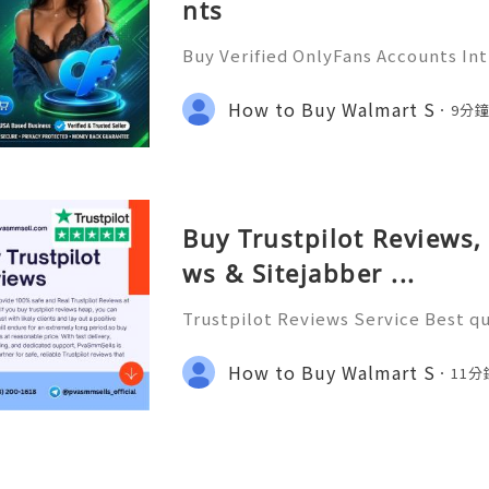
nts
Buy Verified OnlyFans Accounts In
lyFans has taken the digital conte
m, offering a platform for creators
How to Buy Walmart S
9分
their audience and mon
Buy Trustpilot Reviews,
ws & Sitejabber ...
Trustpilot Reviews Service Best qu
nd Real Trustpilot Reviews at a Che
pilot reviews heap, you can constru
How to Buy Walmart S
11
ents and lay out a