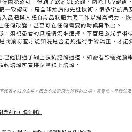
獲得國際認可，得到了歐洲CE認證、國際TUV認證
色機構一致認可，是全球推廣的先進技術，很多宇航員
所植入晶體與人體自身晶狀體共同工作以提高視力，
生任何改變，甚至可在任何需要的時候再取出。
樣，須視患者的具體情況來選擇，不管是激光手術或
格是術前檢查才能知曉是否能夠進行手術矯正，才能
心已經開通了網上預約諮詢通道，如需看診需提前
預約諮詢可直接點擊線上諮詢。
並不代表本站的立場。因此本站對所有博客的立場、真實性、準確性
社群創作有價企劃》
】
丶
美食
丶
親子
丶
寵物
丶
扮靚攻略
及
活動情報