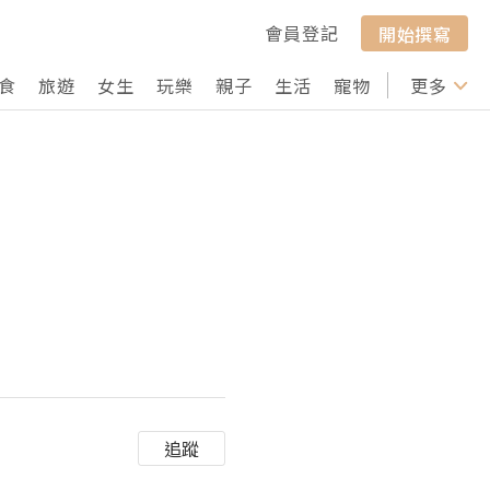
會員登記
開始撰寫
食
旅遊
女生
玩樂
親子
生活
寵物
行山
更多
打卡
追蹤