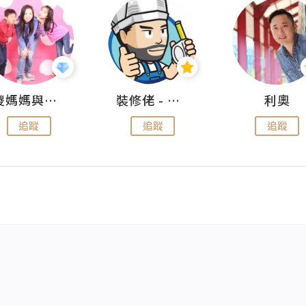
儍媽媽與兩隻小魔怪之家
裝修佬 - 香港一站式網上裝修平台
利奧
追蹤
追蹤
追蹤