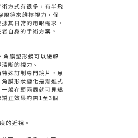
手術方式有很多，有半飛
架眼鏡來維持視力，保
根據其日常的用眼需求，
患者自身的手術方案。
，角膜塑形鏡可以緩解
得清晰的視力。
而特殊訂制專門鏡片，患
。角膜形狀變化是漸進式
，一般在頭兩周就可見矯
矯正效果約需1至3個
0度的近視。