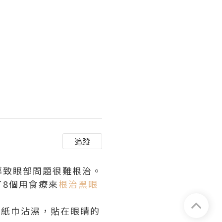
追蹤
導致眼部問題很難根治。
8個用食療來
根治黑眼
用紙巾沾濕，貼在眼睛的