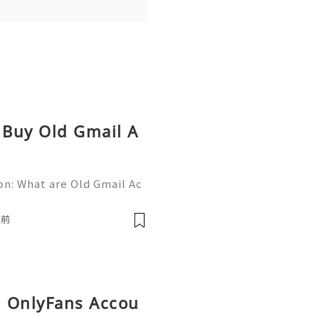
 Buy Old Gmail A
on: What are Old Gmail Ac
e your online presence or
If so, old Gmail accounts
鐘前
ed OnlyFans Accou