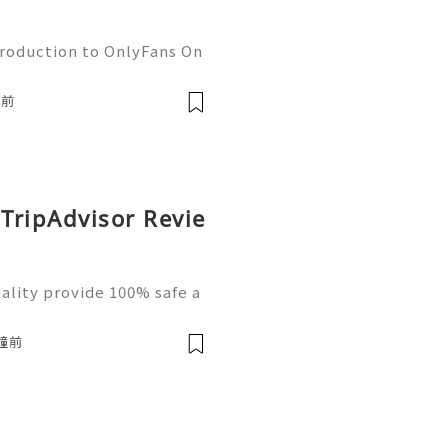
troduction to OnlyFans On
nt creation world by stor
 to connect directly with
鐘前
 TripAdvisor Revie
ality provide 100% safe a
ap price. If you buy trust
ct entrust with likely cli
分鐘前