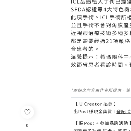
ICL晶體植入手術已經
SFDA認證等4大特
此項手術。ICL手術
並且手術不會對角膜產
近視眼治療技術多種多
都是需要經過21項嚴
合患者的。
溫馨提示：希瑪眼科中
效節省患者看診時間。
*本站之內容由作者所提供，
【 U Creator 招募 】
出Post賺現金獎賞 l
登記《
【 睇Post + 參加品牌活動 
0
瀏覽更多社群
打卡
丶
旅遊