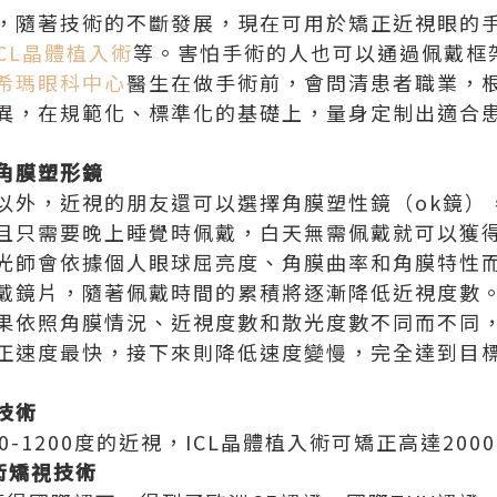
，隨著技術的不斷發展，現在可用於矯正近視眼的
ICL晶體植入術
等。害怕手術的人也可以通過佩戴框
希瑪眼科中心
醫生在做手術前，會問清患者職業，
異，在規範化、標準化的基礎上，量身定制出適合
角膜塑形鏡
以外，近視的朋友還可以選擇角膜塑性鏡（ok鏡）
且只需要晚上睡覺時佩戴，白天無需佩戴就可以獲
光師會依據個人眼球屈亮度、角膜曲率和角膜特性
戴鏡片，隨著佩戴時間的累積將逐漸降低近視度數
果依照角膜情況、近視度數和散光度數不同而不同
正速度最快，接下來則降低速度變慢，完全達到目標
技術
-1200度的近視，ICL晶體植入術可矯正高達200
術矯視技術