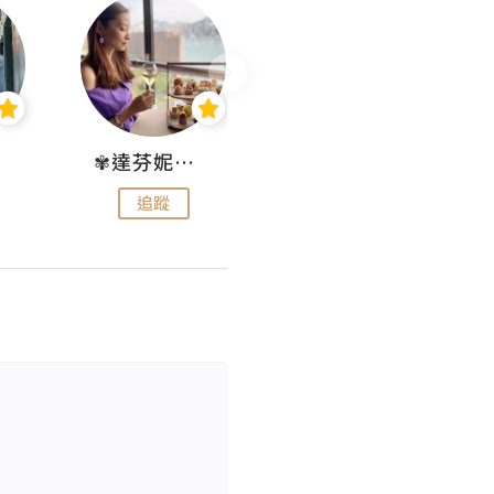
✾達芬妮•愛孩子•愛生活✾
wendysugar享受生活gogogo
追蹤
追蹤