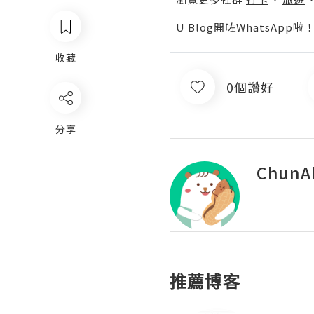
U Blog開咗WhatsAp
收藏
0個讚好
分享
ChunAl
推薦博客