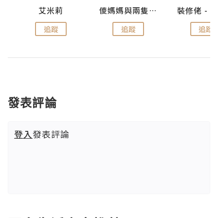
點滴
艾米莉
儍媽媽與兩隻小魔怪之家
追蹤
追蹤
追蹤
發表評論
登入
發表評論