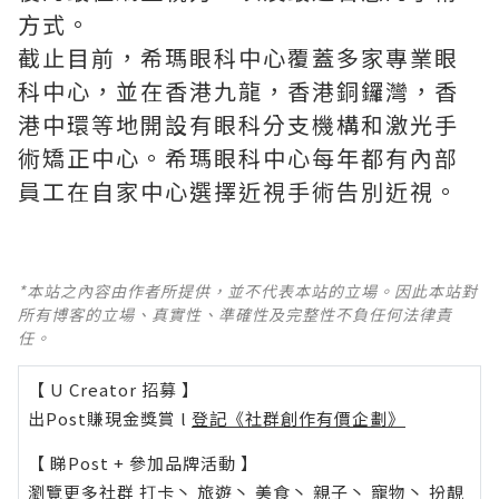
方式。
​截止目前，希瑪眼科中心覆蓋多家專業眼
科中心，並在香港九龍，香港銅鑼灣，香
港中環等地開設有眼科分支機構和激光手
術矯正中心。希瑪眼科中心每年都有內部
員工在自家中心選擇近視手術告別近視。
*本站之內容由作者所提供，並不代表本站的立場。因此本站對
所有博客的立場、真實性、準確性及完整性不負任何法律責
任。
【 U Creator 招募 】
出Post賺現金獎賞 l
登記《社群創作有價企劃》
【 睇Post + 參加品牌活動 】
瀏覽更多社群
打卡
丶
旅遊
丶
美食
丶
親子
丶
寵物
丶
扮靚