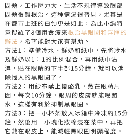
問題，工作壓力大、生活不規律導致眼部
問題很難根治。這種情況很普見，尤其是
在都市上班的白領更是如此，為此小編特
意搜羅了8個用食療來
根治黑眼圈和浮腫的
辦法
，希望能對大家有幫助。
方法1：準備冷水、鮮奶和紙巾，先將冷水
及鮮奶以1：1的比例混合，再用紙巾沾
濕，貼在眼睛的下半部15分鐘，就可以消
除惱人的黑眼圈了。
方法2：用紗布蘸上優酪乳，敷在眼睛周
圍，每次10分鐘，眼周的皮膚就能喝飽
水，這樣有利於抑制黑眼圈。
方法3：把一小杯茶放入冰箱中冷凍約15分
鐘，然後用一小塊化妝棉浸在茶中，再把
它敷在眼皮上，能減輕黑眼圈明顯程度。