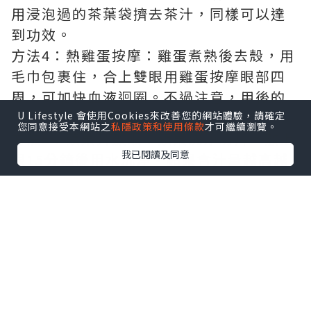
用浸泡過的茶葉袋擠去茶汁，同樣可以達
到功效。
方法4：熱雞蛋按摩：雞蛋煮熟後去殼，用
毛巾包裹住，合上雙眼用雞蛋按摩眼部四
周，可加快血液迴圈。不過注意，用後的
雞蛋恐怕是不能再吃了。
U Lifestyle 會使用Cookies來改善您的網站體驗，請確定
您同意接受本網站之
私隱政策和使用條款
才可繼續瀏覽。
方法5：蘋果片敷眼：蘋果洗淨切片，敷上
我已閱讀及同意
眼15分鐘後用水洗淨。蘋果含汁量越高越
好。至於用過的蘋果片，當然也不能再食
用。
方法6：洗淨馬蹄蓮藕，馬蹄刮皮，然後將
蓮藕馬蹄切碎。將材料放入榨汁機，再加2
杯水攪拌。將水隔渣，然後敷眼10分鐘。
方法7：刮土豆皮，然後清洗，切厚片約2
釐米。躺臥，將土豆片敷在眼上，等約5分