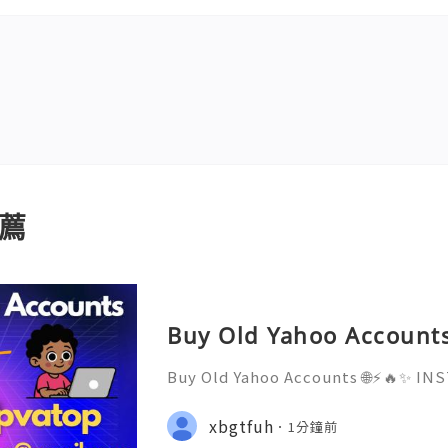
薦
Buy Old Yahoo Accounts
Buy Old Yahoo Accounts 🌐⚡️🔥✨ 
D ✨🔥⚡️🌐 ⚡️📱💬🚀 Telegram: @getp
sername: @getpvatop ⚡️📧💌📨 Ema
xbgtfuh
1分鐘前
⚡️💜💬🎧 Discord Community: getpv