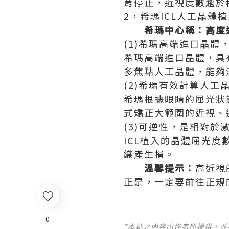
育停止，近視度數趨於
2，希瑪ICL人工晶體
希瑪中心稱：高度近視
(1)希瑪高端進口晶體
希瑪高端進口晶體，具
多焦點人工晶體，能夠
(2)希瑪有效計算人工
希瑪根據眼睛的屈光狀
式矯正大範圍的近視、
(3)可逆性，是相對於
ICL植入的晶體屈光
織產生損。
溫馨提示：
高近視
正是，一定要前往正規
0
*本站之內容由作者所提供，