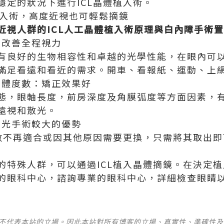
穩定的狀況下進行ICL晶體植入術。
植入術，高度近視也可輕鬆摘鏡
人群的ICL人工晶體植入術原理與白內障手術置
，改善全程視力
有良好的生物相容性和卓越的光學性能，在眼內可
滿足看遠和看近的需求。開車、看報紙、運動、上
晶體度數：矯正效果好
態，眼軸長度，前房深度及角膜弧度等方面因素，
遠視和散光。
激光手術較大的優勢
度數不再適合或因其他原因需要更換，只需將其取出
的特殊人群，可以通過ICL植入晶體摘鏡。在決定植
的眼科中心，諮詢專業的眼科中心，詳細檢查眼睛
並不代表本站的立場。因此本站對所有博客的立場、真實性、準確性