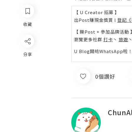
【 U Creator 招募 】
出Post賺現金獎賞 l
登記《
收藏
【 睇Post + 參加品牌活動 
瀏覽更多社群
打卡
丶
旅遊
U Blog開咗WhatsAp
分享
0個讚好
ChunAl