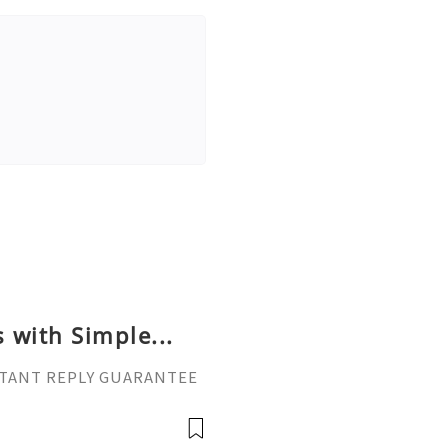
 with Simple...
INSTANT REPLY GUARANTEE
vatop ⚡️📢👤🔔 Telegram U
il: getpvatop@gmail.com
atop ⚡️🌍🔗💻 Web