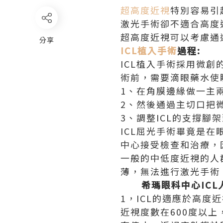
超高度近視
特別容易引
激光手術卻不適合高度
超高度近視可以考慮通
分享
ICL植入手術
過程:
ICL植入手術採用微
術前，需要滴眼藥水使
1、在角膜邊緣做一主
2、然後通過主切口把
3、調整ICL的支撐腳
ICL屈光手術畢竟是
中心接受檢查和治療，
一般的中低度近視的人
薄，無法進行激光手術
希瑪眼科中心ICL人
1，ICL的適應於高度
近視度數在600度以