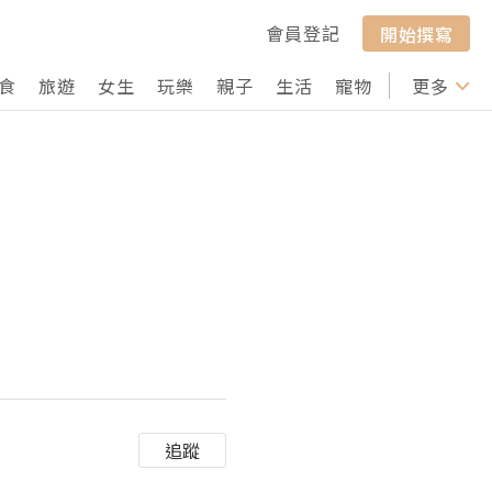
會員登記
開始撰寫
食
旅遊
女生
玩樂
親子
生活
寵物
行山
更多
打卡
追蹤