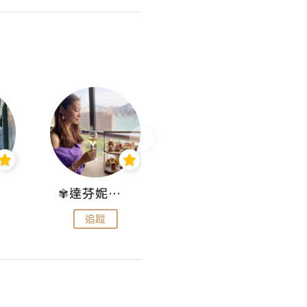
✾達芬妮•愛孩子•愛生活✾
wendysugar享受生活gogogo
追蹤
追蹤