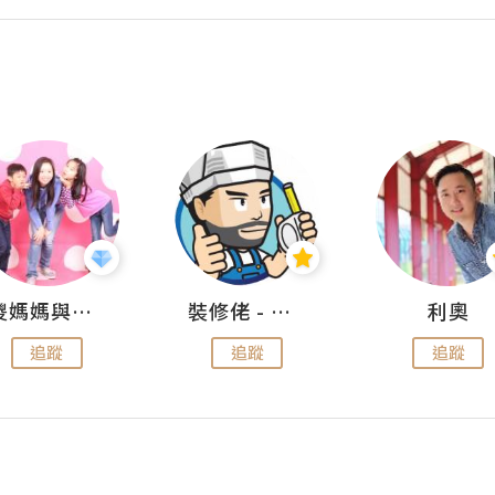
儍媽媽與兩隻小魔怪之家
裝修佬 - 香港一站式網上裝修平台
利奧
追蹤
追蹤
追蹤