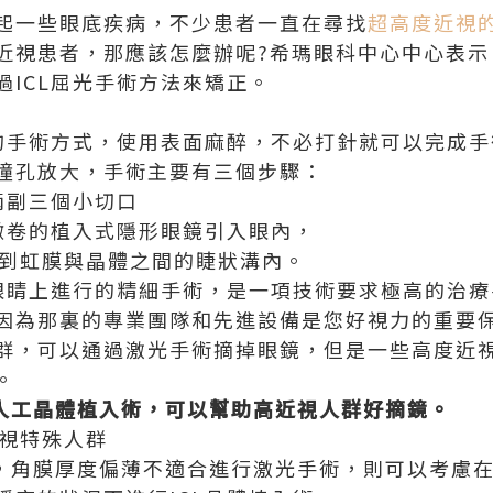
起一些眼底疾病，不少患者一直在尋找
超高度近視
近視患者，那應該怎麼辦呢?希瑪眼科中心中心表示
過ICL屈光手術方法來矯正。
創的手術方式，使用表面麻醉，不必打針就可以完成手
瞳孔放大，手術主要有三個步驟：
兩副三個小切口
微卷的植入式隱形眼鏡引入眼內，
架到虹膜與晶體之間的睫狀溝內。
在眼睛上進行的精細手術，是一項技術要求極高的治
因為那裏的專業團隊和先進設備是您好視力的重要
群，可以通過激光手術摘掉眼鏡，但是一些高度近
。
工晶體植入術，可以幫助高近視人群好摘鏡。
近視特殊人群
上，角膜厚度偏薄不適合進行激光手術，則可以考慮在