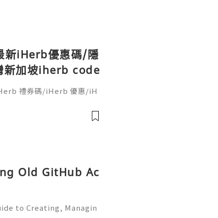
最新iHerb優惠碼/隱
坡iherb code
erb 禮券碼/iHerb 優惠/iH
o code/iherb discount
ing Old GitHub Ac
ide to Creating, Managin
Learning and Professional